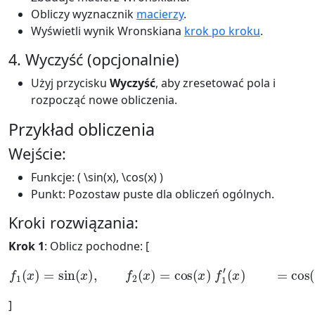
Obliczy wyznacznik
macierzy
.
Wyświetli wynik Wronskiana
krok po kroku
.
4. Wyczyść (opcjonalnie)
Użyj przycisku
Wyczyść
, aby zresetować pola i
rozpocząć nowe obliczenia.
Przykład obliczenia
Wejście:
Funkcje: ( \sin(x), \cos(x) )
Punkt: Pozostaw puste dla obliczeń ogólnych.
Kroki rozwiązania:
Krok 1
: Oblicz pochodne: [
f
1
(
x
)
=
sin
(
x
)
,
f
2
(
(
x
x
)
)
=
=
cos
−
sin
(
x
(
)
x
f
)
1
′
(
x
)
=
cos
(
x
)
,
f
2
′
]