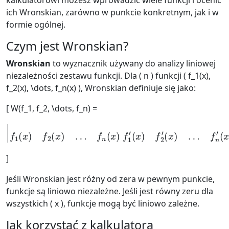
kalkulatorowi możesz wprowadzić wiele funkcji i ocenić
ich Wronskian, zarówno w punkcie konkretnym, jak i w
formie ogólnej.
Czym jest Wronskian?
Wronskian
to wyznacznik używany do analizy liniowej
niezależności zestawu funkcji. Dla ( n ) funkcji ( f_1(x),
f_2(x), \dots, f_n(x) ), Wronskian definiuje się jako:
[ W(f_1, f_2, \dots, f_n) =
(
x
)
⋮
⋮
|
⋱
f
1
⋮
(
x
)
f
f
1
2
(
(
n
x
)
−
…
1
f
)
n
(
x
(
x
)
f
)
2
f
(
1
n
′
−
(
x
1
)
f
)
(
2
x
′
)
(
…
x
)
f
…
n
f
(
n
n
′
−
1
)
(
x
)
|
]
Jeśli Wronskian jest różny od zera w pewnym punkcie,
funkcje są liniowo niezależne. Jeśli jest równy zeru dla
wszystkich ( x ), funkcje mogą być liniowo zależne.
Jak korzystać z kalkulatora