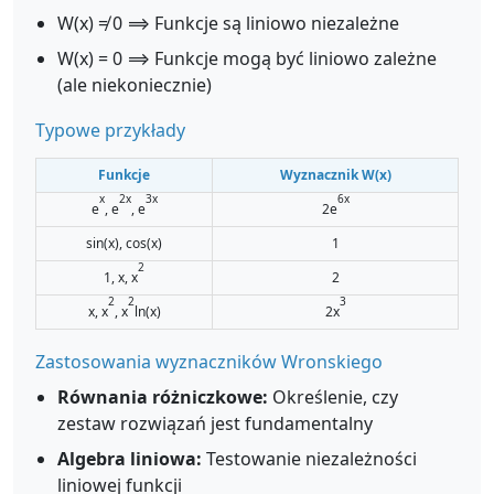
W(x) ≠ 0 ⟹ Funkcje są liniowo niezależne
W(x) = 0 ⟹ Funkcje mogą być liniowo zależne
(ale niekoniecznie)
Typowe przykłady
Funkcje
Wyznacznik W(x)
x
2x
3x
6x
e
, e
, e
2e
sin(x), cos(x)
1
2
1, x, x
2
2
2
3
x, x
, x
ln(x)
2x
Zastosowania wyznaczników Wronskiego
Równania różniczkowe:
Określenie, czy
zestaw rozwiązań jest fundamentalny
Algebra liniowa:
Testowanie niezależności
liniowej funkcji