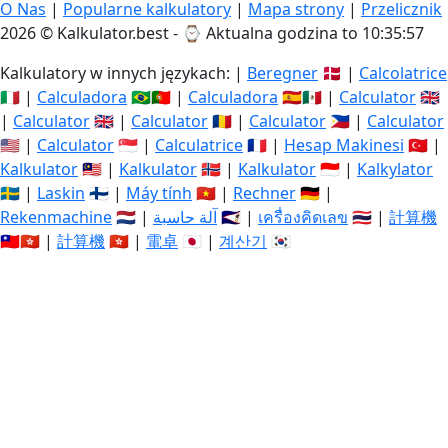
O Nas
|
Popularne kalkulatory
|
Mapa strony
|
Przelicznik
2026 © Kalkulator.best - ⌚
Aktualna godzina to 10:35:58
Kalkulatory w innych językach: |
Beregner
🇩🇰 |
Calcolatrice
🇮🇹 |
Calculadora
🇧🇷🇵🇹 |
Calculadora
🇪🇸🇲🇽 |
Calculator
🇬🇧
|
Calculator
🇬🇧 |
Calculator
🇷🇴 |
Calculator
🇵🇭 |
Calculator
🇺🇸 |
Calculator
🇸🇬 |
Calculatrice
🇫🇷 |
Hesap Makinesi
🇹🇷 |
Kalkulator
🇲🇾 |
Kalkulator
🇳🇴 |
Kalkulator
🇮🇩 |
Kalkylator
🇸🇪 |
Laskin
🇫🇮 |
Máy tính
🇻🇳 |
Rechner
🇩🇪 |
Rekenmachine
🇳🇱 |
آلة حاسبة
🇸🇦 |
เครื่องคิดเลข
🇹🇭 |
計算機
🇹🇼🇭🇰 |
計算機
🇭🇰 |
電卓
🇯🇵 |
계산기
🇰🇷