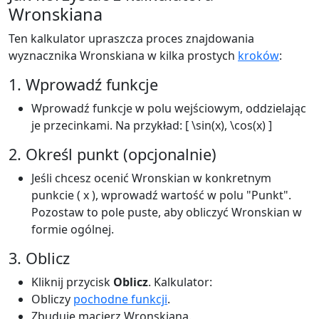
Wronskiana
Ten kalkulator upraszcza proces znajdowania
wyznacznika Wronskiana w kilka prostych
kroków
:
1. Wprowadź funkcje
Wprowadź funkcje w polu wejściowym, oddzielając
je przecinkami. Na przykład: [ \sin(x), \cos(x) ]
2. Określ punkt (opcjonalnie)
Jeśli chcesz ocenić Wronskian w konkretnym
punkcie ( x ), wprowadź wartość w polu "Punkt".
Pozostaw to pole puste, aby obliczyć Wronskian w
formie ogólnej.
3. Oblicz
Kliknij przycisk
Oblicz
. Kalkulator:
Obliczy
pochodne funkcji
.
Zbuduje macierz Wronskiana.