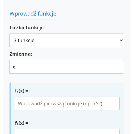
Wprowadź funkcje
Liczba funkcji:
Zmienna:
f₁(x) =
f₂(x) =