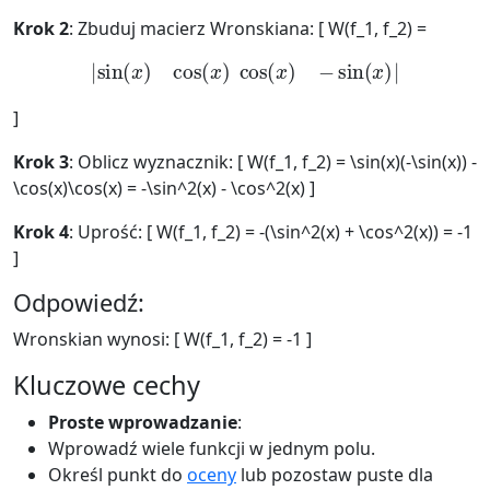
Krok 2
: Zbuduj macierz Wronskiana: [ W(f_1, f_2) =
|
sin
(
x
)
cos
(
x
)
cos
(
x
)
−
sin
(
x
)
|
]
Krok 3
: Oblicz wyznacznik: [ W(f_1, f_2) = \sin(x)(-\sin(x)) -
\cos(x)\cos(x) = -\sin^2(x) - \cos^2(x) ]
Krok 4
: Uprość: [ W(f_1, f_2) = -(\sin^2(x) + \cos^2(x)) = -1
]
Odpowiedź:
Wronskian wynosi: [ W(f_1, f_2) = -1 ]
Kluczowe cechy
Proste wprowadzanie
:
Wprowadź wiele funkcji w jednym polu.
Określ punkt do
oceny
lub pozostaw puste dla