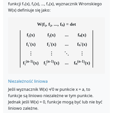
funkcji f₁(x), f₂(x), ..., fₙ(x), wyznacznik Wronskiego
W(x) definiuje się jako:
W(f₁, f₂, ..., fₙ) = det
f₁(x)
f₂(x)
...
fₙ(x)
f₁'(x)
f₂'(x)
...
fₙ'(x)
⋮
⋮
⋱
⋮
(n-1)
(n-1)
(n-1)
f₁
(x)
f₂
(x)
...
fₙ
(x)
Niezależność liniowa
Jeśli wyznacznik W(x) ≠ 0 w punkcie x = a, to
funkcje są liniowo niezależne w tym punkcie.
Jednak jeśli W(x) = 0, funkcje mogą być lub nie być
liniowo zależne.