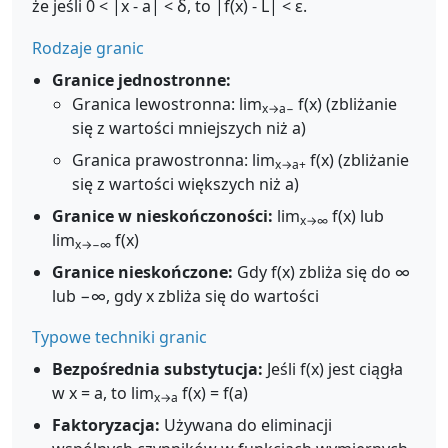
że jeśli 0 < |x - a| < δ, to |f(x) - L| < ε.
Rodzaje granic
Granice jednostronne:
Granica lewostronna: lim
f(x) (zbliżanie
x→a−
się z wartości mniejszych niż a)
Granica prawostronna: lim
f(x) (zbliżanie
x→a+
się z wartości większych niż a)
Granice w nieskończoności:
lim
f(x) lub
x→∞
lim
f(x)
x→−∞
Granice nieskończone:
Gdy f(x) zbliża się do ∞
lub −∞, gdy x zbliża się do wartości
Typowe techniki granic
Bezpośrednia substytucja:
Jeśli f(x) jest ciągła
w x = a, to lim
f(x) = f(a)
x→a
Faktoryzacja:
Używana do eliminacji