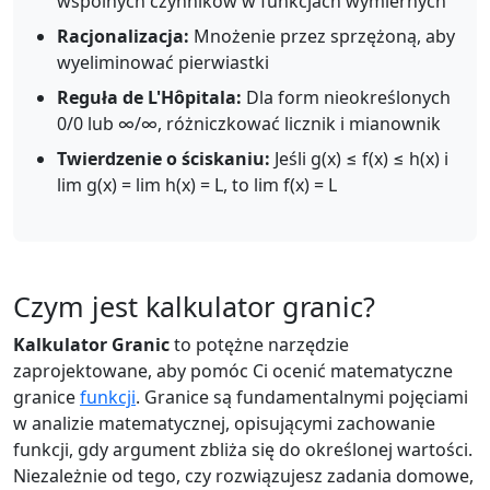
wspólnych czynników w funkcjach wymiernych
Racjonalizacja:
Mnożenie przez sprzężoną, aby
wyeliminować pierwiastki
Reguła de L'Hôpitala:
Dla form nieokreślonych
0/0 lub ∞/∞, różniczkować licznik i mianownik
Twierdzenie o ściskaniu:
Jeśli g(x) ≤ f(x) ≤ h(x) i
lim g(x) = lim h(x) = L, to lim f(x) = L
Czym jest kalkulator granic?
Kalkulator Granic
to potężne narzędzie
zaprojektowane, aby pomóc Ci ocenić matematyczne
granice
funkcji
. Granice są fundamentalnymi pojęciami
w analizie matematycznej, opisującymi zachowanie
funkcji, gdy argument zbliża się do określonej wartości.
Niezależnie od tego, czy rozwiązujesz zadania domowe,