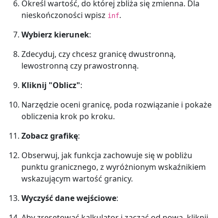
Określ wartość, do której zbliża się zmienna. Dla
nieskończoności wpisz
.
inf
Wybierz kierunek
:
Zdecyduj, czy chcesz granicę dwustronną,
lewostronną czy prawostronną.
Kliknij "Oblicz"
:
Narzędzie oceni granicę, poda rozwiązanie i pokaże
obliczenia krok po kroku.
Zobacz grafikę
:
Obserwuj, jak funkcja zachowuje się w pobliżu
punktu granicznego, z wyróżnionym wskaźnikiem
wskazującym wartość granicy.
Wyczyść dane wejściowe
:
Aby zresetować kalkulator i zacząć od nowa, kliknij