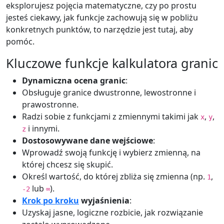
eksplorujesz pojęcia matematyczne, czy po prostu
jesteś ciekawy, jak funkcje zachowują się w pobliżu
konkretnych punktów, to narzędzie jest tutaj, aby
pomóc.
Kluczowe funkcje kalkulatora granic
Dynamiczna ocena granic
:
Obsługuje granice dwustronne, lewostronne i
prawostronne.
Radzi sobie z funkcjami z zmiennymi takimi jak
,
,
x
y
i innymi.
z
Dostosowywane dane wejściowe
:
Wprowadź swoją funkcję i wybierz zmienną, na
której chcesz się skupić.
Określ wartość, do której zbliża się zmienna (np.
,
1
lub
).
-2
∞
Krok po kroku
wyjaśnienia
:
Uzyskaj jasne, logiczne rozbicie, jak rozwiązanie