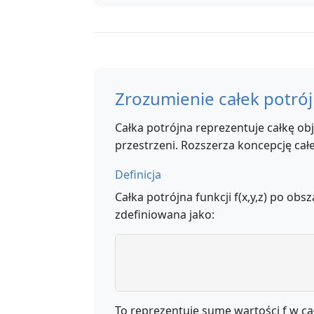
Zrozumienie całek potró
Całka potrójna reprezentuje całkę ob
przestrzeni. Rozszerza koncepcję cał
Definicja
Całka potrójna funkcji f(x,y,z) po obs
zdefiniowana jako:
To reprezentuje sumę wartości f w c