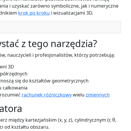
nia i uzyskać zarówno symboliczne, jak i numeryczne
odnikiem
krok po kroku
i wizualizacjami 3D.
stać z tego narzędzia?
w, nauczycieli i profesjonalistów, którzy potrzebują:
zeni 3D
spółrzędnych
dnoszą się do kształtów geometrycznych
u całkowania
 zrozumieć
rachunek różniczkowy
wielu
zmiennych
latora
rz między kartezjańskim (x, y, z), cylindrycznym (r, θ,
ci od kształtu obszaru.