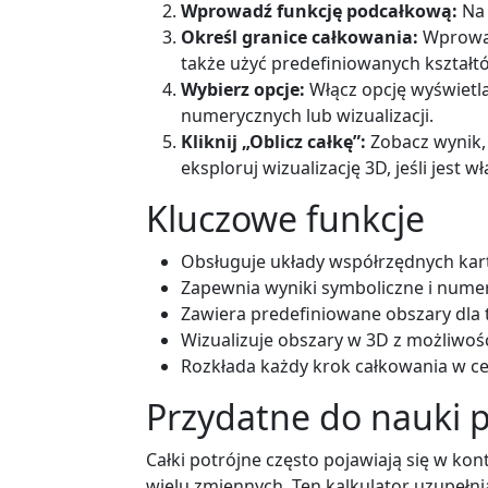
Wprowadź funkcję podcałkową:
Na 
Określ granice całkowania:
Wprowad
także użyć predefiniowanych kształtó
Wybierz opcje:
Włącz opcję wyświetl
numerycznych lub wizualizacji.
Kliknij „Oblicz całkę”:
Zobacz wynik, 
eksploruj wizualizację 3D, jeśli jest w
Kluczowe funkcje
Obsługuje układy współrzędnych karte
Zapewnia wyniki symboliczne i nume
Zawiera predefiniowane obszary dla
Wizualizuje obszary w 3D z możliwoś
Rozkłada każdy krok całkowania w c
Przydatne do nauki
Całki potrójne często pojawiają się w k
wielu zmiennych. Ten kalkulator uzupełnia