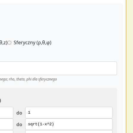
θ,z)
Sferyczny (ρ,θ,φ)
cznego; rho, theta, phi dla sferycznego
)
do
do