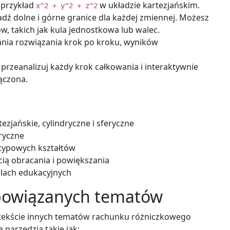
przykład
w układzie kartezjańskim.
x^2 + y^2 + z^2
ź dolne i górne granice dla każdej zmiennej. Możesz
w, takich jak kula jednostkowa lub walec.
ania rozwiązania krok po kroku, wyników
przeanalizuj każdy krok całkowania i interaktywnie
łączona.
zjańskie, cylindryczne i sferyczne
ryczne
 typowych kształtów
cią obracania i powiększania
elach edukacyjnych
 powiązanych tematów
ontekście innych tematów rachunku różniczkowego
 narzędzia takie jak: