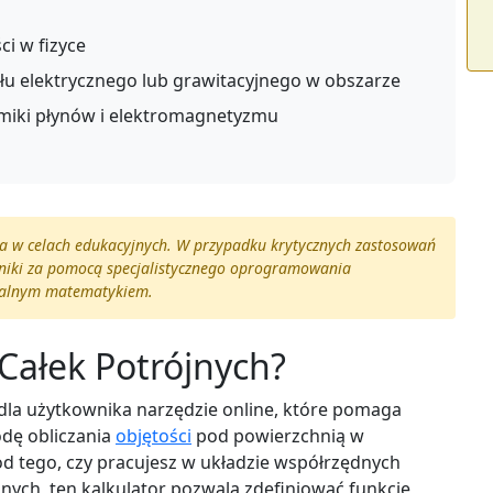
i w fizyce
łu elektrycznego lub grawitacyjnego w obszarze
iki płynów i elektromagnetyzmu
nia w celach edukacyjnych. W przypadku krytycznych zastosowań
yniki za pomocą specjalistycznego oprogramowania
onalnym matematykiem.
 Całek Potrójnych?
dla użytkownika narzędzie online, które pomaga
odę obliczania
objętości
pod powierzchnią w
od tego, czy pracujesz w układzie współrzędnych
znych, ten kalkulator pozwala zdefiniować funkcję