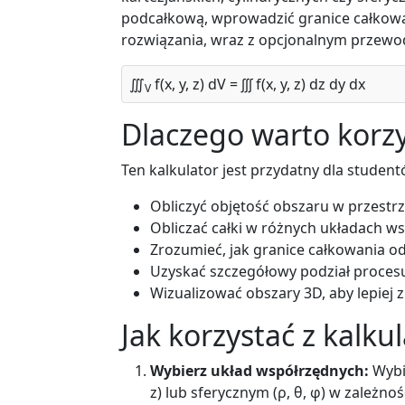
podcałkową, wprowadzić granice całkowa
rozwiązania, wraz z opcjonalnym przew
∭
f(x, y, z) dV = ∫∫∫ f(x, y, z) dz dy dx
V
Dlaczego warto korzy
Ten kalkulator jest przydatny dla studentó
Obliczyć objętość obszaru w przestr
Obliczać całki w różnych układach w
Zrozumieć, jak granice całkowania o
Uzyskać szczegółowy podział proces
Wizualizować obszary 3D, aby lepiej
Jak korzystać z kalku
Wybierz układ współrzędnych:
Wybie
z) lub sferycznym (ρ, θ, φ) w zależnoś