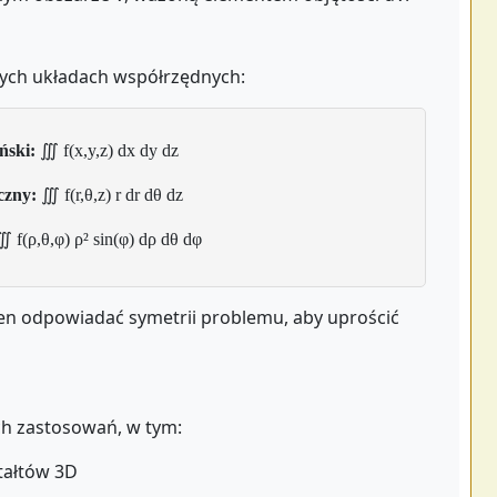
nych układach współrzędnych:
ński:
∭ f(x,y,z) dx dy dz
czny:
∭ f(r,θ,z) r dr dθ dz
 f(ρ,θ,φ) ρ² sin(φ) dρ dθ dφ
n odpowiadać symetrii problemu, aby uprościć
ch zastosowań, w tym:
ztałtów 3D