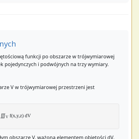
jnych
jętościową funkcji po obszarze w trójwymiarowej
ek pojedynczych i podwójnych na trzy wymiary.
zarze V w trójwymiarowej przestrzeni jest
∭
f(x,y,z) dV
V
ałym obszarze V, ważoną elementem objętości dV.