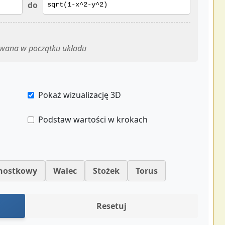
do
owana w początku układu
Pokaż wizualizację 3D
Podstaw wartości w krokach
dnostkowy
Walec
Stożek
Torus
Resetuj