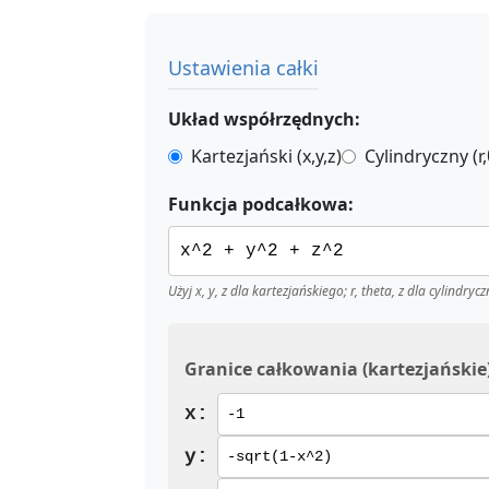
Ustawienia całki
Układ współrzędnych:
Kartezjański (x,y,z)
Cylindryczny (r,
Funkcja podcałkowa:
Użyj x, y, z dla kartezjańskiego; r, theta, z dla cylindry
Granice całkowania (kartezjańskie
x:
y: