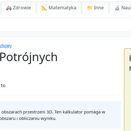
🚑 Zdrowie
📐 Matematyka
📁 Inne
🔬 Nau
czkowy
 Potrójnych
 to
ch obszarach przestrzeni 3D. Ten kalkulator pomaga w
 obszaru i obliczaniu wyniku.