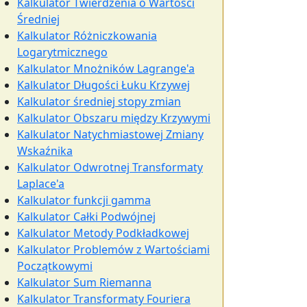
Kalkulator Twierdzenia o Wartości
Średniej
Kalkulator Różniczkowania
Logarytmicznego
Kalkulator Mnożników Lagrange'a
Kalkulator Długości Łuku Krzywej
Kalkulator średniej stopy zmian
Kalkulator Obszaru między Krzywymi
Kalkulator Natychmiastowej Zmiany
Wskaźnika
Kalkulator Odwrotnej Transformaty
Laplace'a
Kalkulator funkcji gamma
Kalkulator Całki Podwójnej
Kalkulator Metody Podkładkowej
Kalkulator Problemów z Wartościami
Początkowymi
Kalkulator Sum Riemanna
Kalkulator Transformaty Fouriera