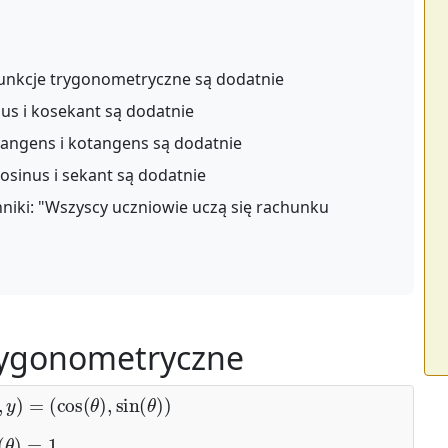
unkcje trygonometryczne są dodatnie
nus i kosekant są dodatnie
tangens i kotangens są dodatnie
osinus i sekant są dodatnie
iki: "Wszyscy uczniowie uczą się rachunku
rygonometryczne
y
)
=
(
cos
(
θ
)
,
sin
(
θ
)
)
(
θ
)
=
1