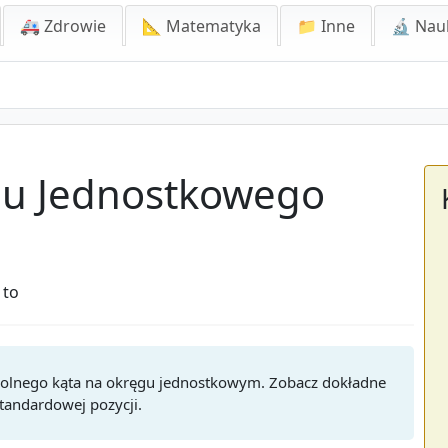
🚑 Zdrowie
📐 Matematyka
📁 Inne
🔬 Nau
gu Jednostkowego
 to
wolnego kąta na okręgu jednostkowym. Zobacz dokładne
standardowej pozycji.