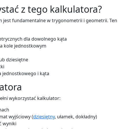
stać z tego kalkulatora?
jest fundamentalne w trygonometrii i geometrii. Ten
etrycznych dla dowolnego kąta
na kole jednostkowym
ub dziesiętne
tki
a jednostkowego i kąta
latora
ełni wykorzystać kalkulator:
nach
mat wyjściowy (
dziesiętny
, ułamek, dokładny)
ć wyniki