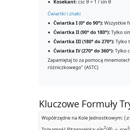
Kosekant:
csc θ = 1 / sin θ
Ćwiartki i znaki
Ćwiartka I (0° do 90°):
Wszystkie f
Ćwiartka II (90° do 180°):
Tylko si
Ćwiartka III (180° do 270°):
Tylko 
Ćwiartka IV (270° do 360°):
Tylko c
Zapamiętaj to za pomocą mnemotechn
różniczkowego" (ASTC)
Kluczowe Formuły T
(
x
,
Współrzędne na Kole Jednostkowym:
sin
2
(
θ
)
+
cos
2
Tożsamość Pitagorejska: