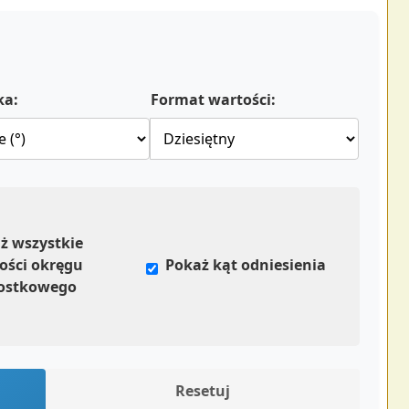
ka:
Format wartości:
ż wszystkie
ości okręgu
Pokaż kąt odniesienia
ostkowego
Resetuj