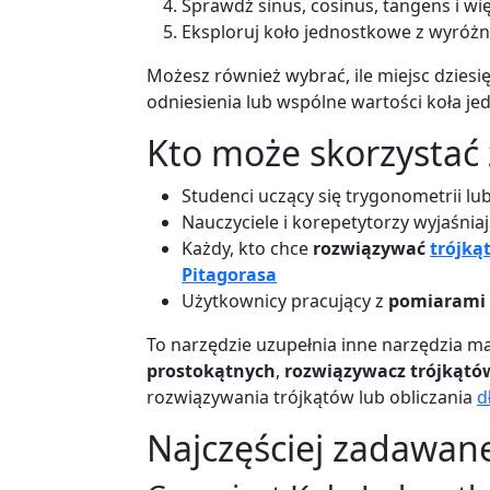
Sprawdź sinus, cosinus, tangens i w
Eksploruj koło jednostkowe z wyróżn
Możesz również wybrać, ile miejsc dziesi
odniesienia lub wspólne wartości koła j
Kto może skorzystać 
Studenci uczący się trygonometrii l
Nauczyciele i korepetytorzy wyjaśniaj
Każdy, kto chce
rozwiązywać
trójką
Pitagorasa
Użytkownicy pracujący z
pomiarami 
To narzędzie uzupełnia inne narzędzia m
prostokątnych
,
rozwiązywacz trójkątó
rozwiązywania trójkątów lub obliczania
d
Najczęściej zadawan