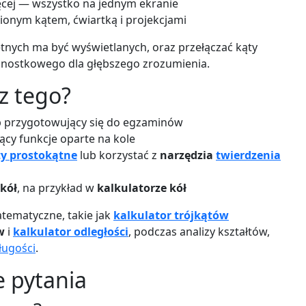
ięcej — wszystko na jednym ekranie
ionym kątem, ćwiartką i projekcjami
ętnych ma być wyświetlanych, oraz przełączać kąty
ednostkowego dla głębszego zrozumienia.
z tego?
ub przygotowujący się do egzaminów
ący funkcje oparte na kole
ty prostokątne
lub korzystać z
narzędzia
twierdzenia
kół
, na przykład w
kalkulatorze kół
atematyczne, takie jak
kalkulator trójkątów
w
i
kalkulator odległości
, podczas analizy kształtów,
ługości
.
e pytania