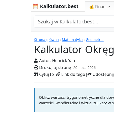
🧮 Kalkulator.best
💰 Finanse
Kalkulatory
Strona główna
›
Matematyka
›
Geometria
Kalkulator Okrę
Autor:
Henrick Yau
Drukuj tę stronę
- 20 lipca 2026
Cytuj to
|
Link do tego
|
Udostępnij
Oblicz wartości trygonometryczne dla do
wartości, współrzędne i wizualizuj kąty w 