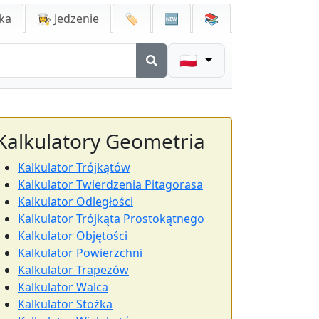
ka
👩‍🍳 Jedzenie
🏷️
🆕
📚
🇵🇱
Kalkulatory Geometria
Kalkulator Trójkątów
Kalkulator Twierdzenia Pitagorasa
Kalkulator Odległości
Kalkulator Trójkąta Prostokątnego
Kalkulator Objętości
Kalkulator Powierzchni
Kalkulator Trapezów
Kalkulator Walca
Kalkulator Stożka