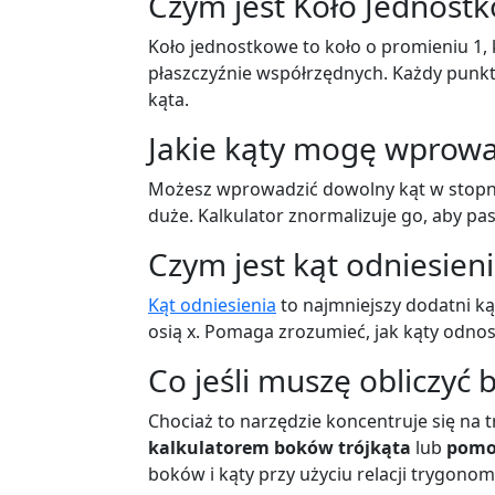
Czym jest Koło Jednost
Koło jednostkowe to koło o promieniu 1, k
płaszczyźnie współrzędnych. Każdy punk
kąta.
Jakie kąty mogę wprowa
Możesz wprowadzić dowolny kąt w stopni
duże. Kalkulator znormalizuje go, aby pa
Czym jest kąt odniesien
Kąt odniesienia
to najmniejszy dodatni k
osią x. Pomaga zrozumieć, jak kąty odnos
Co jeśli muszę obliczyć b
Chociaż to narzędzie koncentruje się na 
kalkulatorem boków trójkąta
lub
pomoc
boków i kąty przy użyciu relacji trygono