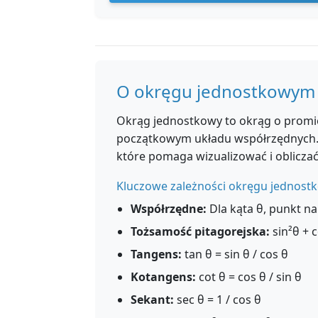
O okręgu jednostkowym
Okrąg jednostkowy to okrąg o promi
początkowym układu współrzędnych. 
które pomaga wizualizować i oblicza
Kluczowe zależności okręgu jednos
Współrzędne:
Dla kąta θ, punkt na
Tożsamość pitagorejska:
sin²θ + c
Tangens:
tan θ = sin θ / cos θ
Kotangens:
cot θ = cos θ / sin θ
Sekant:
sec θ = 1 / cos θ