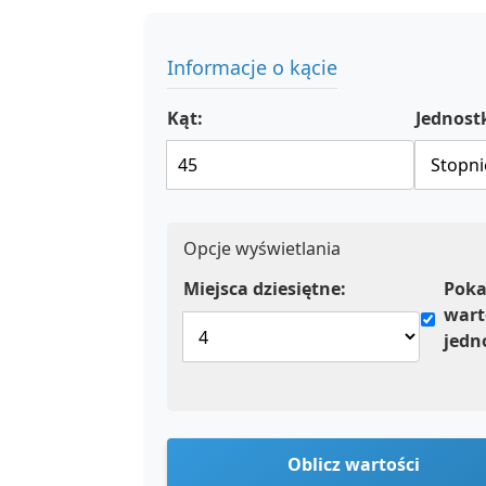
Informacje o kącie
Kąt:
Jednost
Opcje wyświetlania
Miejsca dziesiętne:
Poka
wart
jedn
Oblicz wartości