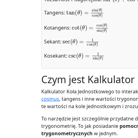
tan
(
θ
)
=
sin
(
θ
)
cos
(
θ
)
Tangens:
cot
(
θ
)
=
cos
(
θ
)
sin
(
θ
)
Kotangens:
sec
(
θ
)
=
1
cos
(
θ
)
Sekant:
csc
(
θ
)
=
1
sin
(
θ
)
Kosekant:
Czym jest Kalkulator
Kalkulator Koła Jednostkowego to interak
cosinus
, tangens i inne wartości trygo
te wartości na kole jednostkowym i zroz
To narzędzie jest szczególnie przydatne d
trygonometrię. To jak posiadanie
pomoc
trygonometrycznych
w jednym.