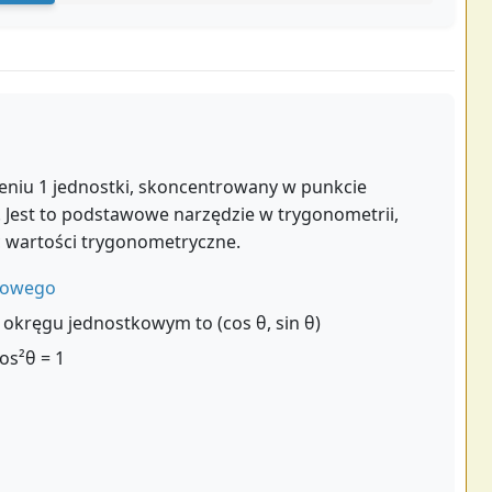
eniu 1 jednostki, skoncentrowany w punkcie
Jest to podstawowe narzędzie w trygonometrii,
ć wartości trygonometryczne.
tkowego
 okręgu jednostkowym to (cos θ, sin θ)
os²θ = 1