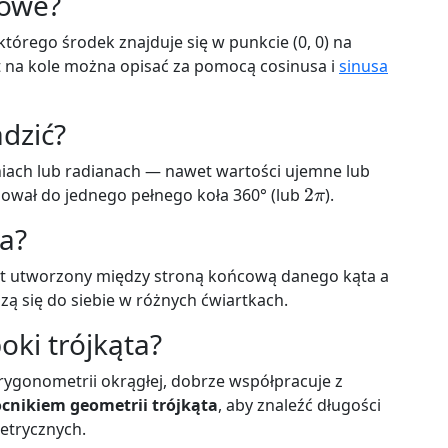
kowe?
tórego środek znajduje się w punkcie (0, 0) na
t na kole można opisać za pomocą cosinusa i
sinusa
dzić?
ach lub radianach — nawet wartości ujemne lub
2
π
sował do jednego pełnego koła 360° (lub
).
ia?
ąt utworzony między stroną końcową danego kąta a
zą się do siebie w różnych ćwiartkach.
oki trójkąta?
trygonometrii okrągłej, dobrze współpracuje z
nikiem geometrii trójkąta
, aby znaleźć długości
metrycznych.