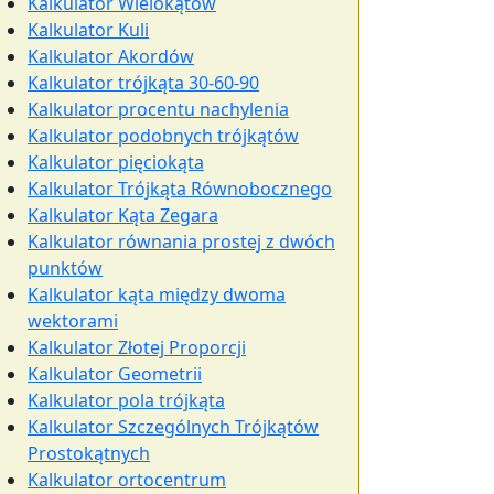
Kalkulator Wielokątów
Kalkulator Kuli
Kalkulator Akordów
Kalkulator trójkąta 30-60-90
Kalkulator procentu nachylenia
Kalkulator podobnych trójkątów
Kalkulator pięciokąta
Kalkulator Trójkąta Równobocznego
Kalkulator Kąta Zegara
Kalkulator równania prostej z dwóch
punktów
Kalkulator kąta między dwoma
wektorami
Kalkulator Złotej Proporcji
Kalkulator Geometrii
Kalkulator pola trójkąta
Kalkulator Szczególnych Trójkątów
Prostokątnych
Kalkulator ortocentrum