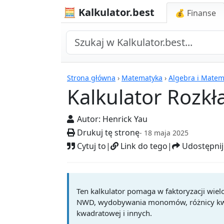
🧮 Kalkulator.best
💰 Finanse
Kalkulatory
Strona główna
›
Matematyka
›
Algebra i Mate
Kalkulator Rozk
Autor:
Henrick Yau
Drukuj tę stronę
- 18 maja 2025
Cytuj to
|
Link do tego
|
Udostępnij
Ten kalkulator pomaga w faktoryzacji wi
NWD, wydobywania monomów, różnicy kwad
kwadratowej i innych.