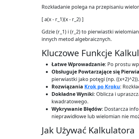
Rozkładanie polega na przepisaniu wielo
[ a(x - r_1)(x - r_2) ]
Gdzie (r_1) i (r_2) to pierwiastki wielom
innych metod algebraicznych.
Kluczowe Funkcje Kalku
Łatwe Wprowadzanie
: Po prostu wp
Obsługuje Powtarzające się Pierwia
pierwiastki jako potęgi (np. ((x+2)^2)).
Rozwiązania
Krok po Kroku
: Rozkła
Dokładne Wyniki
: Oblicza i uprasz
kwadratowego.
Wykrywanie Błędów
: Dostarcza inf
nieprawidłowe lub wielomian nie może
Jak Używać Kalkulatora