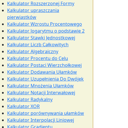
Kalkulator Rozszerzonej Formy
Kalkulator upraszczania
pierwiastków
Kalkulator Wzrostu Procentowego
Kalkulator logarytmu o podstawie 2
Kalkulator Stawki Jednostkowej
Kalkulator Liczb Całkowitych
Kalkulator Algebraiczny
Kalkulator Procentu do Celu
Kalkulator Postaci Wierzchołkowej
Kalkulator Dodawania Ułamków
Kalkulator Uzupełnienia Do Dwójek
Kalkulator Mnożenia Ułamków
Kalkulator Notacji Interwałowej
Kalkulator Radykalny
Kalkulator XOR
Kalkulator porównywania ułamków
Kalkulator Interpolacji Liniowej
Kalkulator Gradientu