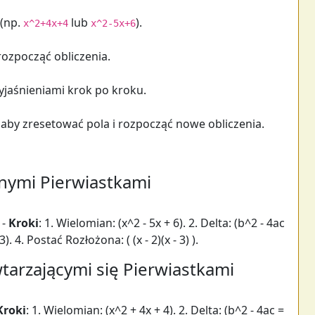
(np.
lub
).
x^2+4x+4
x^2-5x+6
 rozpocząć obliczenia.
yjaśnieniami krok po kroku.
, aby zresetować pola i rozpocząć nowe obliczenia.
żnymi Pierwiastkami
) -
Kroki
: 1. Wielomian: (x^2 - 5x + 6). 2. Delta: (b^2 - 4ac
3). 4. Postać Rozłożona: ( (x - 2)(x - 3) ).
tarzającymi się Pierwiastkami
Kroki
: 1. Wielomian: (x^2 + 4x + 4). 2. Delta: (b^2 - 4ac =