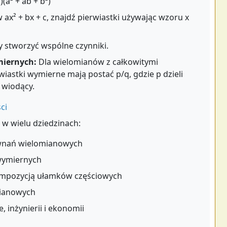
b)(a² + ab + b²)
ax² + bx + c, znajdź pierwiastki używając wzoru x
 stworzyć wspólne czynniki.
miernych:
Dla wielomianów z całkowitymi
iastki wymierne mają postać p/q, gdzie p dzieli
k wiodący.
ci
 w wielu dziedzinach:
ównań wielomianowych
wymiernych
mpozycją ułamków częściowych
mianowych
 inżynierii i ekonomii