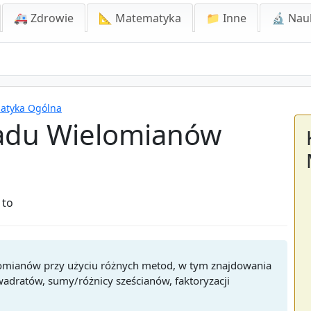
🚑 Zdrowie
📐 Matematyka
📁 Inne
🔬 Nau
matyka Ogólna
ładu Wielomianów
 to
elomianów przy użyciu różnych metod, w tym znajdowania
ratów, sumy/różnicy sześcianów, faktoryzacji