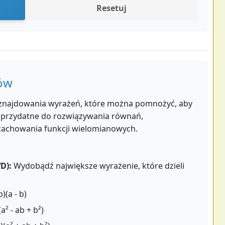
Resetuj
nów
 znajdowania wyrażeń, które można pomnożyć, aby
to przydatne do rozwiązywania równań,
zachowania funkcji wielomianowych.
D):
Wydobądź największe wyrażenie, które dzieli
b)(a - b)
(a² - ab + b²)