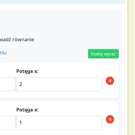
wadź równanie
anu
Dodaj wyraz
Potęga x:
×
Potęga x:
×