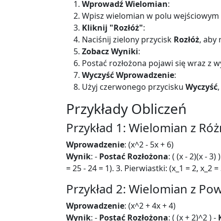
Wprowadź Wielomian
:
Wpisz wielomian w polu wejściowym 
Kliknij "Rozłóż"
:
Naciśnij zielony przycisk
Rozłóż
, aby
Zobacz Wyniki
:
Postać rozłożona pojawi się wraz z w
Wyczyść Wprowadzenie
:
Użyj czerwonego przycisku
Wyczyść
Przykłady Obliczeń
Przykład 1: Wielomian z Ró
Wprowadzenie
: (x^2 - 5x + 6)
Wynik
: -
Postać Rozłożona
: ( (x - 2)(x - 3) 
= 25 - 24 = 1). 3. Pierwiastki: (x_1 = 2, x_2 = 
Przykład 2: Wielomian z Pow
Wprowadzenie
: (x^2 + 4x + 4)
Wynik
: -
Postać Rozłożona
: ( (x + 2)^2 ) -