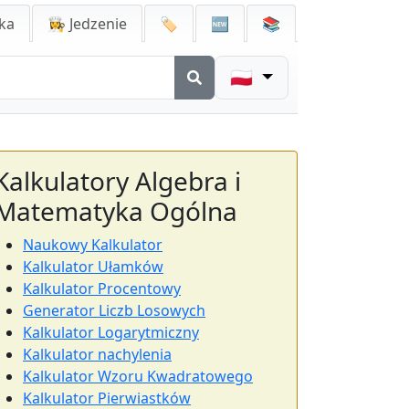
ka
👩‍🍳 Jedzenie
🏷️
🆕
📚
🇵🇱
Kalkulatory Algebra i
Matematyka Ogólna
Naukowy Kalkulator
Kalkulator Ułamków
Kalkulator Procentowy
Generator Liczb Losowych
Kalkulator Logarytmiczny
Kalkulator nachylenia
Kalkulator Wzoru Kwadratowego
Kalkulator Pierwiastków