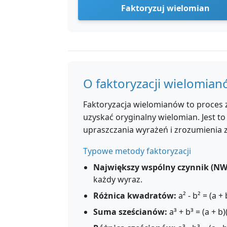
Faktoryzuj wielomian
O faktoryzacji wielomia
Faktoryzacja wielomianów to proces
uzyskać oryginalny wielomian. Jest 
upraszczania wyrażeń i zrozumienia 
Typowe metody faktoryzacji
Największy wspólny czynnik (NW
każdy wyraz.
Różnica kwadratów:
a² - b² = (a + 
Suma sześcianów:
a³ + b³ = (a + b)