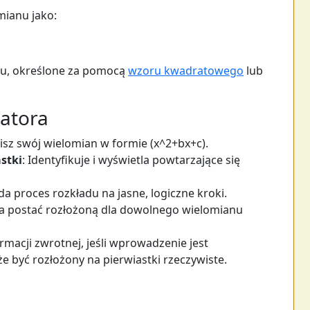
mianu jako:
ianu, określone za pomocą
wzoru kwadratowego
lub
latora
isz swój wielomian w formie (x^2+bx+c).
stki
: Identyfikuje i wyświetla powtarzające się
da proces rozkładu na jasne, logiczne kroki.
cza postać rozłożoną dla dowolnego wielomianu
ormacji zwrotnej, jeśli wprowadzenie jest
 być rozłożony na pierwiastki rzeczywiste.