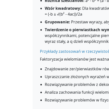
Różnica sześcianów:
a³ - b³ = (a - 
Wzór kwadratowy:
Dla kwadratów 
= (-b ± √(b² - 4ac))/2a
Grupowanie:
Przestaw wyrazy, aby
Twierdzenie o pierwiastkach wy
współczynnikami, potencjalne pierw
wyraz stały, a q dzieli współczynni
Przykłady zastosowań w rzeczywistoś
Faktoryzacja wielomianów jest ważna
Znajdowanie zer/pierwiastków r
Upraszczanie złożonych wyrażeń 
Rozwiązywanie problemów z deko
Analiza zachowania funkcji wielo
Rozwiązywanie problemów w fizyce,