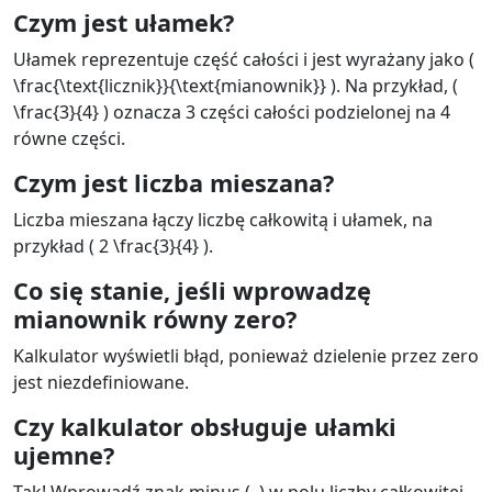
Czym jest ułamek?
Ułamek reprezentuje część całości i jest wyrażany jako (
\frac{\text{licznik}}{\text{mianownik}} ). Na przykład, (
\frac{3}{4} ) oznacza 3 części całości podzielonej na 4
równe części.
Czym jest liczba mieszana?
Liczba mieszana łączy liczbę całkowitą i ułamek, na
przykład ( 2 \frac{3}{4} ).
Co się stanie, jeśli wprowadzę
mianownik równy zero?
Kalkulator wyświetli błąd, ponieważ dzielenie przez zero
jest niezdefiniowane.
Czy kalkulator obsługuje ułamki
ujemne?