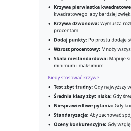
Krzywa pierwiastka kwadratowe
kwadratowego, aby bardziej zwięks
Krzywa dzwonowa:
Wymusza rozk
procentami
Dodaj punkty:
Po prostu dodaje s
Wzrost procentowy:
Mnoży wszyst
Skala niestandardowa:
Mapuje su
minimum i maksimum
Kiedy stosować krzywe
Test zbyt trudny:
Gdy najwyższy wy
Średnia klasy zbyt niska:
Gdy śred
Niesprawiedliwe pytania:
Gdy kon
Standaryzacja:
Aby zachować spój
Oceny konkurencyjne:
Gdy względ