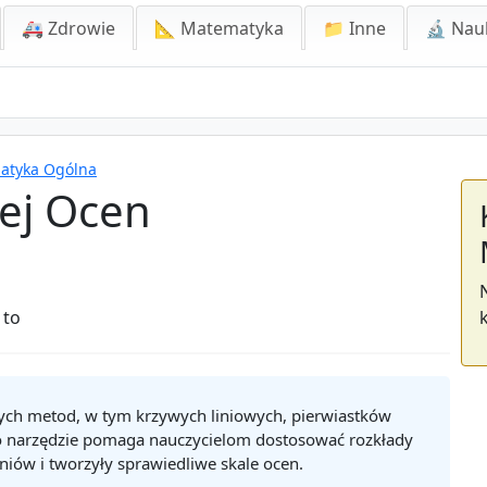
🚑 Zdrowie
📐 Matematyka
📁 Inne
🔬 Nau
matyka Ogólna
wej Ocen
 to
ych metod, w tym krzywych liniowych, pierwiastków
 narzędzie pomaga nauczycielom dostosować rozkłady
zniów i tworzyły sprawiedliwe skale ocen.