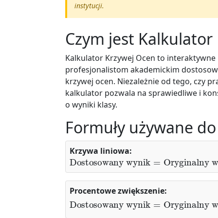
instytucji.
Czym jest Kalkulator
Kalkulator Krzywej Ocen to interaktywne
profesjonalistom akademickim dostosow
krzywej ocen. Niezależnie od tego, czy p
kalkulator pozwala na sprawiedliwe i k
o wyniki klasy.
Formuły używane do
Krzywa liniowa:
Dostosowany wynik
Obecna średnia
)
=
Oryginalny 
Procentowe zwiększenie:
Dostosowany wynik
Docelowa średnia
Obecna średnia
=
Oryginalny 
)