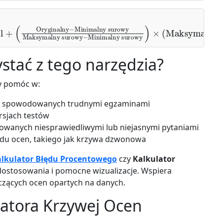
el
lny cel
+
(
Oryginalny
)
−
Minimalny surowy
Maksymalny s
stać z tego narzędzia?
by pomóc w:
ch spowodowanych trudnymi egzaminami
rsjach testów
wanych niesprawiedliwymi lub niejasnymi pytaniami
du ocen, takiego jak krzywa dzwonowa
lkulator Błędu Procentowego
czy
Kalkulator
e dostosowania i pomocne wizualizacje. Wspiera
czących ocen opartych na danych.
ulatora Krzywej Ocen