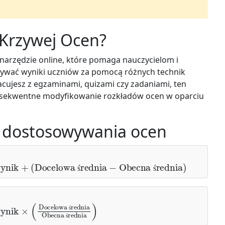
 Krzywej Ocen?
 narzędzie online, które pomaga nauczycielom i
ywać wyniki uczniów za pomocą różnych technik
racujesz z egzaminami, quizami czy zadaniami, ten
onsekwentne modyfikowanie rozkładów ocen w oparciu
 dostosowywania ocen
wynik
+
(
Docelowa średnia
−
ś
ś
wynik
×
(
ś
ś