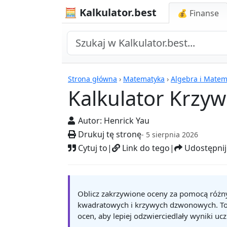
🧮 Kalkulator.best
💰 Finanse
Kalkulatory
Strona główna
›
Matematyka
›
Algebra i Mate
Kalkulator Krzy
Autor:
Henrick Yau
Drukuj tę stronę
- 5 sierpnia 2026
Cytuj to
|
Link do tego
|
Udostępnij
Oblicz zakrzywione oceny za pomocą różn
kwadratowych i krzywych dzwonowych. To
ocen, aby lepiej odzwierciedlały wyniki uc