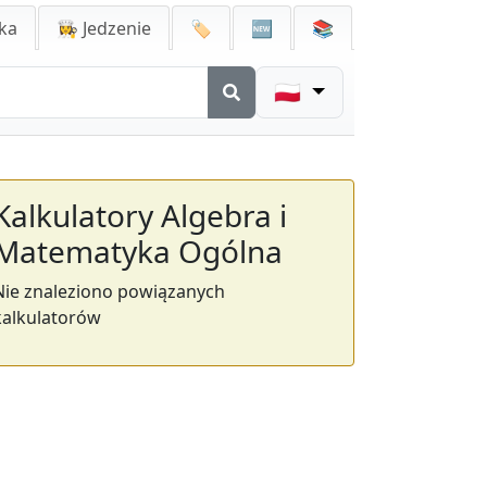
ka
👩‍🍳 Jedzenie
🏷️
🆕
📚
🇵🇱
Kalkulatory Algebra i
Matematyka Ogólna
Nie znaleziono powiązanych
kalkulatorów