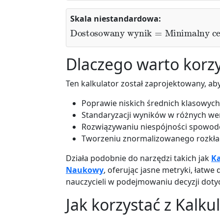
Skala niestandardowa:
Dostosowany wynik
Minimalny surowy
)
×
(
Maksymalny cel
=
Minimalny c
−
Minima
Dlaczego warto korzy
Ten kalkulator został zaprojektowany, a
Poprawie niskich średnich klasowy
Standaryzacji wyników w różnych we
Rozwiązywaniu niespójności spowodo
Tworzeniu znormalizowanego rozkła
Działa podobnie do narzędzi takich jak
Ka
Naukowy
, oferując jasne metryki, łatw
nauczycieli w podejmowaniu decyzji doty
Jak korzystać z Kalk