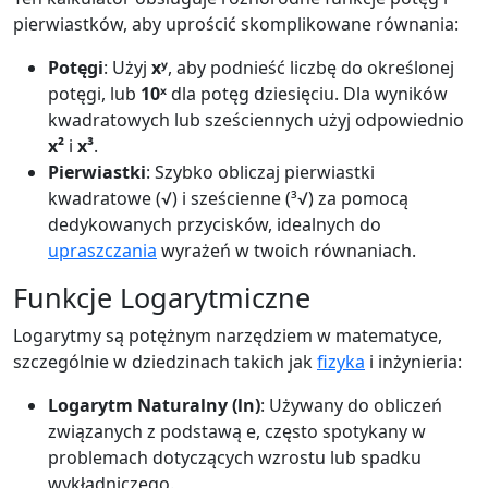
pierwiastków, aby uprościć skomplikowane równania:
Potęgi
: Użyj
xʸ
, aby podnieść liczbę do określonej
potęgi, lub
10ˣ
dla potęg dziesięciu. Dla wyników
kwadratowych lub sześciennych użyj odpowiednio
x²
i
x³
.
Pierwiastki
: Szybko obliczaj pierwiastki
kwadratowe (√) i sześcienne (³√) za pomocą
dedykowanych przycisków, idealnych do
upraszczania
wyrażeń w twoich równaniach.
Funkcje Logarytmiczne
Logarytmy są potężnym narzędziem w matematyce,
szczególnie w dziedzinach takich jak
fizyka
i inżynieria:
Logarytm Naturalny (ln)
: Używany do obliczeń
związanych z podstawą e, często spotykany w
problemach dotyczących wzrostu lub spadku
wykładniczego.