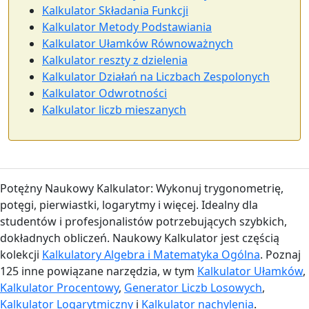
Kalkulator Składania Funkcji
Kalkulator Metody Podstawiania
Kalkulator Ułamków Równoważnych
Kalkulator reszty z dzielenia
Kalkulator Działań na Liczbach Zespolonych
Kalkulator Odwrotności
Kalkulator liczb mieszanych
Potężny Naukowy Kalkulator: Wykonuj trygonometrię,
potęgi, pierwiastki, logarytmy i więcej. Idealny dla
studentów i profesjonalistów potrzebujących szybkich,
dokładnych obliczeń. Naukowy Kalkulator jest częścią
kolekcji
Kalkulatory Algebra i Matematyka Ogólna
. Poznaj
125 inne powiązane narzędzia, w tym
Kalkulator Ułamków
,
Kalkulator Procentowy
,
Generator Liczb Losowych
,
Kalkulator Logarytmiczny
i
Kalkulator nachylenia
.