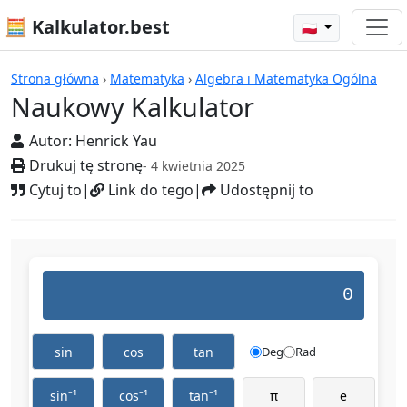
🧮 Kalkulator.best
🇵🇱
Kalkulatory
Strona główna
›
Matematyka
›
Algebra i Matematyka Ogólna
Naukowy Kalkulator
Autor:
Henrick Yau
Drukuj tę stronę
- 4 kwietnia 2025
Cytuj to
|
Link do tego
|
Udostępnij to
0
sin
cos
tan
Deg
Rad
sin⁻¹
cos⁻¹
tan⁻¹
π
e