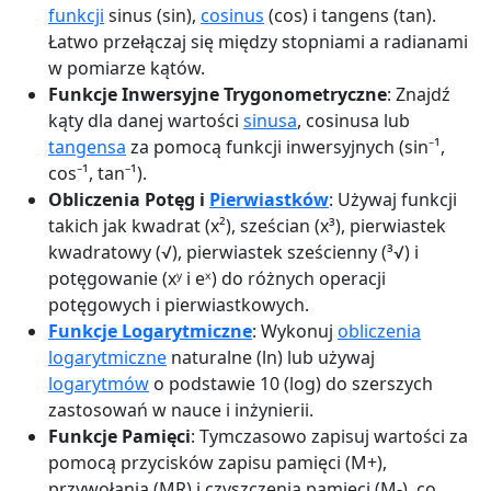
funkcji
sinus (sin),
cosinus
(cos) i tangens (tan).
Łatwo przełączaj się między stopniami a radianami
w pomiarze kątów.
Funkcje Inwersyjne Trygonometryczne
: Znajdź
kąty dla danej wartości
sinusa
, cosinusa lub
tangensa
za pomocą funkcji inwersyjnych (sin⁻¹,
cos⁻¹, tan⁻¹).
Obliczenia Potęg i
Pierwiastków
: Używaj funkcji
takich jak kwadrat (x²), sześcian (x³), pierwiastek
kwadratowy (√), pierwiastek sześcienny (³√) i
potęgowanie (xʸ i eˣ) do różnych operacji
potęgowych i pierwiastkowych.
Funkcje Logarytmiczne
: Wykonuj
obliczenia
logarytmiczne
naturalne (ln) lub używaj
logarytmów
o podstawie 10 (log) do szerszych
zastosowań w nauce i inżynierii.
Funkcje Pamięci
: Tymczasowo zapisuj wartości za
pomocą przycisków zapisu pamięci (M+),
przywołania (MR) i czyszczenia pamięci (M-), co