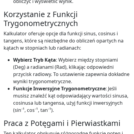
obliczyć i wyświetlić wynik.
Korzystanie z Funkcji
Trygonometrycznych
Kalkulator oferuje opcje dla funkcji sinus, cosinus i
tangens, które są niezbędne do obliczeń opartych na
kątach w stopniach lub radianach:
Wybierz Tryb Kąta
: Wybierz między stopniami
(Deg) a radianami (Rad), klikając odpowiedni
przycisk radiowy. To ustawienie zapewnia dokładne
wyniki trygonometryczne.
Funkcje Inwersyjne Trygonometryczne
: Jeśli
musisz znaleźć kąt odpowiadający wartości sinusa,
cosinusa lub tangensa, użyj funkcji inwersyjnych
(sin⁻¹, cos⁻¹, tan⁻¹).
Praca z Potęgami i Pierwiastkami
Ten kalkulator obsługuje różnorodne funkcje potęg i