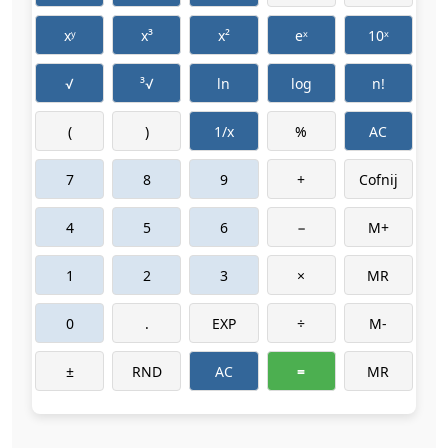
xʸ
x³
x²
eˣ
10ˣ
√
³√
ln
log
n!
(
)
1/x
%
AC
7
8
9
+
Cofnij
4
5
6
−
M+
1
2
3
×
MR
0
.
EXP
÷
M-
±
RND
AC
=
MR