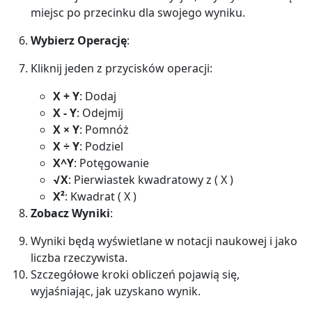
miejsc po przecinku dla swojego wyniku.
Wybierz Operację
:
Kliknij jeden z przycisków operacji:
X + Y
: Dodaj
X - Y
: Odejmij
X × Y
: Pomnóż
X ÷ Y
: Podziel
X^Y
: Potęgowanie
√X
: Pierwiastek kwadratowy z ( X )
X²
: Kwadrat ( X )
Zobacz Wyniki
:
Wyniki będą wyświetlane w notacji naukowej i jako
liczba rzeczywista.
Szczegółowe kroki obliczeń pojawią się,
wyjaśniając, jak uzyskano wynik.