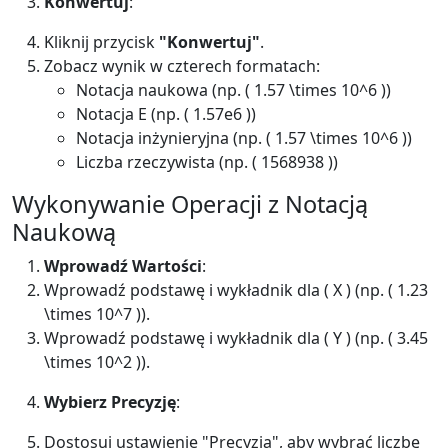
Konwertuj
:
Kliknij przycisk
"Konwertuj"
.
Zobacz wynik w czterech formatach:
Notacja naukowa (np. ( 1.57 \times 10^6 ))
Notacja E (np. ( 1.57e6 ))
Notacja inżynieryjna (np. ( 1.57 \times 10^6 ))
Liczba rzeczywista (np. ( 1568938 ))
Wykonywanie Operacji z Notacją
Naukową
Wprowadź Wartości
:
Wprowadź podstawę i wykładnik dla ( X ) (np. ( 1.23
\times 10^7 )).
Wprowadź podstawę i wykładnik dla ( Y ) (np. ( 3.45
\times 10^2 )).
Wybierz Precyzję
:
Dostosuj ustawienie "Precyzja", aby wybrać liczbę