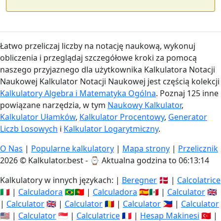
Łatwo przeliczaj liczby na notację naukową, wykonuj
obliczenia i przeglądaj szczegółowe kroki za pomocą
naszego przyjaznego dla użytkownika Kalkulatora Notacji
Naukowej Kalkulator Notacji Naukowej jest częścią kolekcji
Kalkulatory Algebra i Matematyka Ogólna
. Poznaj 125 inne
powiązane narzędzia, w tym
Naukowy Kalkulator
,
Kalkulator Ułamków
,
Kalkulator Procentowy
,
Generator
Liczb Losowych
i
Kalkulator Logarytmiczny
.
O Nas
|
Popularne kalkulatory
|
Mapa strony
|
Przelicznik
2026 © Kalkulator.best - ⌚
Aktualna godzina to 06:13:15
Kalkulatory w innych językach: |
Beregner
🇩🇰 |
Calcolatrice
🇮🇹 |
Calculadora
🇧🇷🇵🇹 |
Calculadora
🇪🇸🇲🇽 |
Calculator
🇬🇧
|
Calculator
🇬🇧 |
Calculator
🇷🇴 |
Calculator
🇵🇭 |
Calculator
🇺🇸 |
Calculator
🇸🇬 |
Calculatrice
🇫🇷 |
Hesap Makinesi
🇹🇷 |