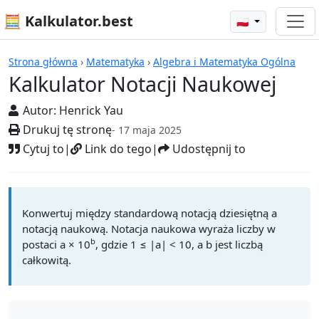
🧮 Kalkulator.best
🇵🇱
Kalkulatory
Strona główna
›
Matematyka
›
Algebra i Matematyka Ogólna
Kalkulator Notacji Naukowej
Autor:
Henrick Yau
Drukuj tę stronę
- 17 maja 2025
Cytuj to
|
Link do tego
|
Udostępnij to
Konwertuj między standardową notacją dziesiętną a
notacją naukową. Notacja naukowa wyraża liczby w
b
postaci a × 10
, gdzie 1 ≤ |a| < 10, a b jest liczbą
całkowitą.