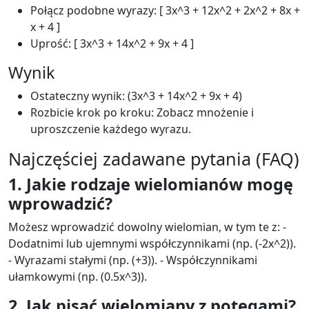
Połącz podobne wyrazy: [ 3x^3 + 12x^2 + 2x^2 + 8x +
x + 4 ]
Uprość: [ 3x^3 + 14x^2 + 9x + 4 ]
Wynik
Ostateczny wynik: (3x^3 + 14x^2 + 9x + 4)
Rozbicie krok po kroku: Zobacz mnożenie i
uproszczenie każdego wyrazu.
Najczęściej zadawane pytania (FAQ)
1. Jakie rodzaje wielomianów mogę
wprowadzić?
Możesz wprowadzić dowolny wielomian, w tym te z: -
Dodatnimi lub ujemnymi współczynnikami (np. (-2x^2)).
- Wyrazami stałymi (np. (+3)). - Współczynnikami
ułamkowymi (np. (0.5x^3)).
2. Jak pisać wielomiany z potęgami?