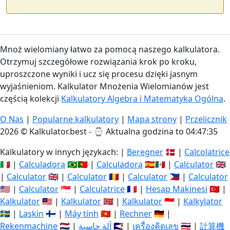
Mnoż wielomiany łatwo za pomocą naszego kalkulatora.
Otrzymuj szczegółowe rozwiązania krok po kroku,
uproszczone wyniki i ucz się procesu dzięki jasnym
wyjaśnieniom. Kalkulator Mnożenia Wielomianów jest
częścią kolekcji
Kalkulatory Algebra i Matematyka Ogólna
.
O Nas
|
Popularne kalkulatory
|
Mapa strony
|
Przelicznik
2026 © Kalkulator.best - ⌚
Aktualna godzina to 04:47:35
Kalkulatory w innych językach: |
Beregner
🇩🇰 |
Calcolatrice
🇮🇹 |
Calculadora
🇧🇷🇵🇹 |
Calculadora
🇪🇸🇲🇽 |
Calculator
🇬🇧
|
Calculator
🇬🇧 |
Calculator
🇷🇴 |
Calculator
🇵🇭 |
Calculator
🇺🇸 |
Calculator
🇸🇬 |
Calculatrice
🇫🇷 |
Hesap Makinesi
🇹🇷 |
Kalkulator
🇲🇾 |
Kalkulator
🇳🇴 |
Kalkulator
🇮🇩 |
Kalkylator
🇸🇪 |
Laskin
🇫🇮 |
Máy tính
🇻🇳 |
Rechner
🇩🇪 |
Rekenmachine
🇳🇱 |
آلة حاسبة
🇸🇦 |
เครื่องคิดเลข
🇹🇭 |
計算機