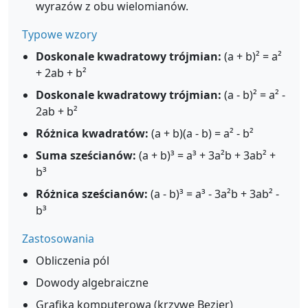
wyrazów z obu wielomianów.
Typowe wzory
Doskonale kwadratowy trójmian:
(a + b)² = a²
+ 2ab + b²
Doskonale kwadratowy trójmian:
(a - b)² = a² -
2ab + b²
Różnica kwadratów:
(a + b)(a - b) = a² - b²
Suma sześcianów:
(a + b)³ = a³ + 3a²b + 3ab² +
b³
Różnica sześcianów:
(a - b)³ = a³ - 3a²b + 3ab² -
b³
Zastosowania
Obliczenia pól
Dowody algebraiczne
Grafika komputerowa (krzywe Bezier)