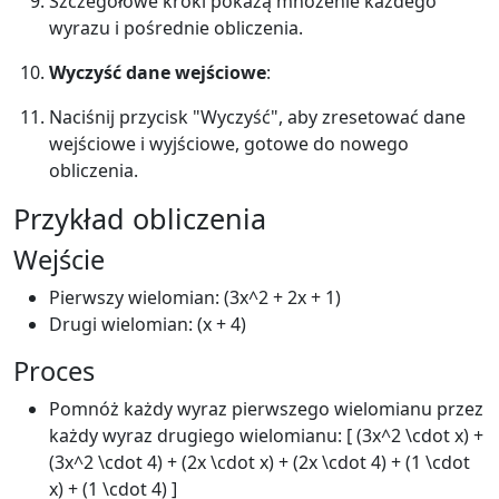
Szczegółowe kroki pokażą mnożenie każdego
wyrazu i pośrednie obliczenia.
Wyczyść dane wejściowe
:
Naciśnij przycisk "Wyczyść", aby zresetować dane
wejściowe i wyjściowe, gotowe do nowego
obliczenia.
Przykład obliczenia
Wejście
Pierwszy wielomian: (3x^2 + 2x + 1)
Drugi wielomian: (x + 4)
Proces
Pomnóż każdy wyraz pierwszego wielomianu przez
każdy wyraz drugiego wielomianu: [ (3x^2 \cdot x) +
(3x^2 \cdot 4) + (2x \cdot x) + (2x \cdot 4) + (1 \cdot
x) + (1 \cdot 4) ]