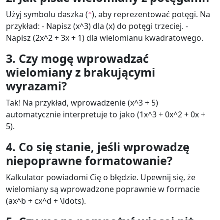
Użyj symbolu daszka (
), aby reprezentować potęgi. Na
^
przykład: - Napisz (x^3) dla (x) do potęgi trzeciej. -
Napisz (2x^2 + 3x + 1) dla wielomianu kwadratowego.
3. Czy mogę wprowadzać
wielomiany z brakującymi
wyrazami?
Tak! Na przykład, wprowadzenie (x^3 + 5)
automatycznie interpretuje to jako (1x^3 + 0x^2 + 0x +
5).
4. Co się stanie, jeśli wprowadzę
niepoprawne formatowanie?
Kalkulator powiadomi Cię o błędzie. Upewnij się, że
wielomiany są wprowadzone poprawnie w formacie
(ax^b + cx^d + \ldots).