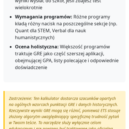
wyniki wysłać do szkół, jeśli zdajesz test
wielokrotnie
Wymagania programów:
Różne programy
kładą różny nacisk na poszczególne sekcje (np.
Quant dla STEM, Verbal dla nauk
humanistycznych)
Ocena holistyczna:
Większość programów
traktuje GRE jako część szerszej aplikacji,
obejmującej GPA, listy polecające i odpowiednie
doświadczenie
Zastrzeżenie: Ten kalkulator dostarcza szacunków opartych
na ogólnych wzorcach punktacji GRE i danych historycznych.
Rzeczywiste wyniki GRE mogą się różnić, ponieważ ETS stosuje
złożony algorytm uwzględniający specyficzną trudność pytań
w Twoim teście. To narzędzie służy wyłącznie celom
edukacyjnym i nie powinno być traktowane jako oficjalna