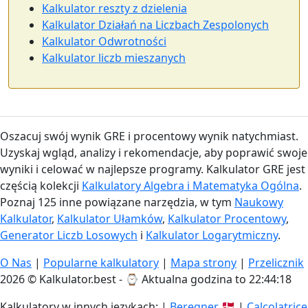
Kalkulator reszty z dzielenia
Kalkulator Działań na Liczbach Zespolonych
Kalkulator Odwrotności
Kalkulator liczb mieszanych
Oszacuj swój wynik GRE i procentowy wynik natychmiast.
Uzyskaj wgląd, analizy i rekomendacje, aby poprawić swoje
wyniki i celować w najlepsze programy. Kalkulator GRE jest
częścią kolekcji
Kalkulatory Algebra i Matematyka Ogólna
.
Poznaj 125 inne powiązane narzędzia, w tym
Naukowy
Kalkulator
,
Kalkulator Ułamków
,
Kalkulator Procentowy
,
Generator Liczb Losowych
i
Kalkulator Logarytmiczny
.
O Nas
|
Popularne kalkulatory
|
Mapa strony
|
Przelicznik
2026 © Kalkulator.best - ⌚
Aktualna godzina to 22:44:19
Kalkulatory w innych językach: |
Beregner
🇩🇰 |
Calcolatrice