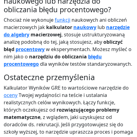
naukowego lub narzędzia do
obliczania błędu procentowego?
Chociaż nie wykonuje
funkcji
naukowych ani obliczeń
macierzowych jak
kalkulator
naukowy
lub
narzędzie
do algebry
macierzowej
, stosuje ustrukturyzowaną
analizę podobną do tej, jaką stosujesz, aby
obliczyć
błąd
procentowy
w eksperymentach. Możesz myśleć o
nim jako o
narzędziu do obliczania
błędu
procentowego
dla wyników testów standaryzowanych.
Ostateczne przemyślenia
Kalkulator Wyników GRE to wartościowe narzędzie do
oceny
Twojej wydajności na teście i ustalania
realistycznych celów wynikowych. Łączy funkcje,
których oczekujesz od
rozwiązującego problemy
matematyczne
, z wglądem, jaki uzyskujesz od
doradców ds. rekrutacji. Jeśli przygotowujesz się do
szkoły wyższej, to narzędzie upraszcza proces i pomaga