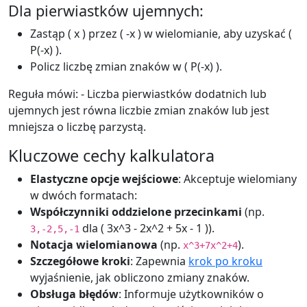
Dla pierwiastków ujemnych:
Zastąp ( x ) przez ( -x ) w wielomianie, aby uzyskać (
P(-x) ).
Policz liczbę zmian znaków w ( P(-x) ).
Reguła mówi: - Liczba pierwiastków dodatnich lub
ujemnych jest równa liczbie zmian znaków lub jest
mniejsza o liczbę parzystą.
Kluczowe cechy kalkulatora
Elastyczne opcje wejściowe
: Akceptuje wielomiany
w dwóch formatach:
Współczynniki oddzielone przecinkami
(np.
dla ( 3x^3 - 2x^2 + 5x - 1 )).
3,-2,5,-1
Notacja wielomianowa
(np.
).
x^3+7x^2+4
Szczegółowe kroki
: Zapewnia
krok po kroku
wyjaśnienie, jak obliczono zmiany znaków.
Obsługa błędów
: Informuje użytkowników o