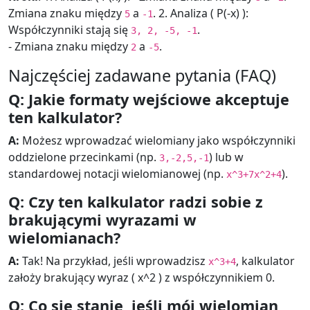
Zmiana znaku między
a
. 2. Analiza ( P(-x) ):
5
-1
Współczynniki stają się
.
3, 2, -5, -1
- Zmiana znaku między
a
.
2
-5
Najczęściej zadawane pytania (FAQ)
Q: Jakie formaty wejściowe akceptuje
ten kalkulator?
A:
Możesz wprowadzać wielomiany jako współczynniki
oddzielone przecinkami (np.
) lub w
3,-2,5,-1
standardowej notacji wielomianowej (np.
).
x^3+7x^2+4
Q: Czy ten kalkulator radzi sobie z
brakującymi wyrazami w
wielomianach?
A:
Tak! Na przykład, jeśli wprowadzisz
, kalkulator
x^3+4
założy brakujący wyraz ( x^2 ) z współczynnikiem 0.
Q: Co się stanie, jeśli mój wielomian