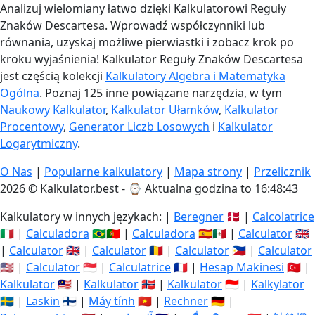
Analizuj wielomiany łatwo dzięki Kalkulatorowi Reguły
Znaków Descartesa. Wprowadź współczynniki lub
równania, uzyskaj możliwe pierwiastki i zobacz krok po
kroku wyjaśnienia! Kalkulator Reguły Znaków Descartesa
jest częścią kolekcji
Kalkulatory Algebra i Matematyka
Ogólna
. Poznaj 125 inne powiązane narzędzia, w tym
Naukowy Kalkulator
,
Kalkulator Ułamków
,
Kalkulator
Procentowy
,
Generator Liczb Losowych
i
Kalkulator
Logarytmiczny
.
O Nas
|
Popularne kalkulatory
|
Mapa strony
|
Przelicznik
2026 © Kalkulator.best - ⌚
Aktualna godzina to 16:48:43
Kalkulatory w innych językach: |
Beregner
🇩🇰 |
Calcolatrice
🇮🇹 |
Calculadora
🇧🇷🇵🇹 |
Calculadora
🇪🇸🇲🇽 |
Calculator
🇬🇧
|
Calculator
🇬🇧 |
Calculator
🇷🇴 |
Calculator
🇵🇭 |
Calculator
🇺🇸 |
Calculator
🇸🇬 |
Calculatrice
🇫🇷 |
Hesap Makinesi
🇹🇷 |
Kalkulator
🇲🇾 |
Kalkulator
🇳🇴 |
Kalkulator
🇮🇩 |
Kalkylator
🇸🇪 |
Laskin
🇫🇮 |
Máy tính
🇻🇳 |
Rechner
🇩🇪 |