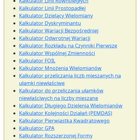
Kalkulator Linii Równoległych
Kalkulator Linii Prostopadłej
Kalkulator Dzielący Wielomiany
Kalkulator Dyskryminantu
Kalkulator Wariacji Bezpośredniej
Kalkulator Odwrotnej Wariacji
Kalkulator Rozkładu na Czynniki Pierwsze
Kalkulator Wspólnej Zmienności
Kalkulator FOIL
Kalkulator Mnożenia Wielomianów
Kalkulator przeliczania liczb mieszanych na
ułamki niewłaściwe
Kalkulator do przeliczania ułamków
niewłaściwych na liczby mieszane
Kalkulator Długiego Dzielenia Wielomianów
Kalkulator Kolejności Działań (PEMDAS)
Kalkulator Pierwiastka Kwadratowego
Kalkulator GPA
Kalkulator Rozszerzonej Formy