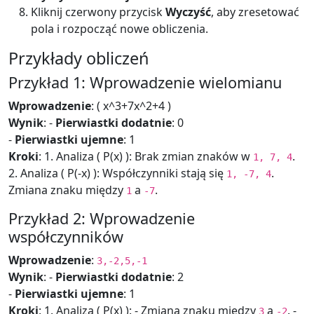
Kliknij czerwony przycisk
Wyczyść
, aby zresetować
pola i rozpocząć nowe obliczenia.
Przykłady obliczeń
Przykład 1: Wprowadzenie wielomianu
Wprowadzenie
: ( x^3+7x^2+4 )
Wynik
: -
Pierwiastki dodatnie
: 0
-
Pierwiastki ujemne
: 1
Kroki
: 1. Analiza ( P(x) ): Brak zmian znaków w
.
1, 7, 4
2. Analiza ( P(-x) ): Współczynniki stają się
.
1, -7, 4
Zmiana znaku między
a
.
1
-7
Przykład 2: Wprowadzenie
współczynników
Wprowadzenie
:
3,-2,5,-1
Wynik
: -
Pierwiastki dodatnie
: 2
-
Pierwiastki ujemne
: 1
Kroki
: 1. Analiza ( P(x) ): - Zmiana znaku między
a
. -
3
-2