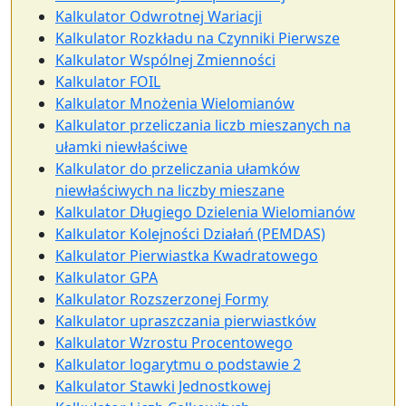
Kalkulator Odwrotnej Wariacji
Kalkulator Rozkładu na Czynniki Pierwsze
Kalkulator Wspólnej Zmienności
Kalkulator FOIL
Kalkulator Mnożenia Wielomianów
Kalkulator przeliczania liczb mieszanych na
ułamki niewłaściwe
Kalkulator do przeliczania ułamków
niewłaściwych na liczby mieszane
Kalkulator Długiego Dzielenia Wielomianów
Kalkulator Kolejności Działań (PEMDAS)
Kalkulator Pierwiastka Kwadratowego
Kalkulator GPA
Kalkulator Rozszerzonej Formy
Kalkulator upraszczania pierwiastków
Kalkulator Wzrostu Procentowego
Kalkulator logarytmu o podstawie 2
Kalkulator Stawki Jednostkowej