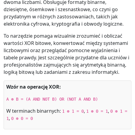
dwoma liczbami. Obsługuje formaty binarne,
dziesiętne, ósemkowe i szesnastkowe, co czyni go
przydatnym w różnych zastosowaniach, takich jak
elektronika cyfrowa, kryptografia i obwody logiczne.
To narzędzie pomaga wizualnie zrozumieć i obliczać
wartości XOR bitowe, konwertować między systemami
liczbowymi oraz przeglądać pomocne wyjaśnienia i
tabele prawdy. Jest szczególnie przydatne dla uczniów i
profesjonalistów zajmujących się arytmetyką binarną,
logiką bitową lub zadaniami z zakresu informatyki.
Wzór na operację XOR:
A ⊕ B = (A AND NOT B) OR (NOT A AND B)
W terminach binarnych:
,
,
1 ⊕ 1 = 0
1 ⊕ 0 = 1
0 ⊕ 1 =
,
1
0 ⊕ 0 = 0