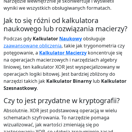
Narzędzie wewnętrznie je skonwertuje i wyświetli
wyniki we wszystkich obsługiwanych formatach.
Jak to się różni od kalkulatora
naukowego lub rozwiązania macierzy?
Podczas gdy
Kalkulator
Naukowy
obsługuje
zaawansowane obliczenia
, takie jak trygonometria czy
potęgowanie, a
Kalkulator Macierzy
koncentruje się
na operacjach macierzowych i narzędziach algebry
liniowej, ten kalkulator XOR jest wyspecjalizowany w
operacjach logiki bitowej. Jest bardziej zbliżony do
narzędzi takich jak
Kalkulator Binarny
lub
Kalkulator
Szesnastkowy
.
Czy to jest przydatne w kryptografii?
Absolutnie. XOR jest podstawową operacją w wielu
schematach szyfrowania. To narzędzie pomaga
wizualizować, jak wartości zmieniają się po
zastosowaniu XOR, co ułatwia zrozumienie zasad