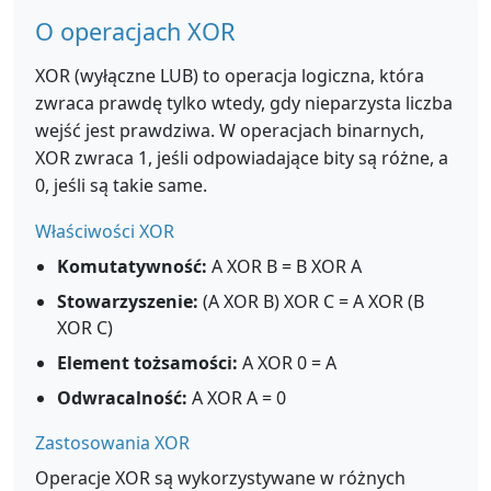
O operacjach XOR
XOR (wyłączne LUB) to operacja logiczna, która
zwraca prawdę tylko wtedy, gdy nieparzysta liczba
wejść jest prawdziwa. W operacjach binarnych,
XOR zwraca 1, jeśli odpowiadające bity są różne, a
0, jeśli są takie same.
Właściwości XOR
Komutatywność:
A XOR B = B XOR A
Stowarzyszenie:
(A XOR B) XOR C = A XOR (B
XOR C)
Element tożsamości:
A XOR 0 = A
Odwracalność:
A XOR A = 0
Zastosowania XOR
Operacje XOR są wykorzystywane w różnych