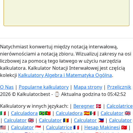
Natychmiast konwertuj między notacją interwałową,
nierównościami a notacją zbioru. Wizualizuj zakresy na osi
liczbowej za pomocą tego łatwego w użyciu narzędzia
kalkulatora. Kalkulator Notacji Interwałowej jest częścią
kolekcji
Kalkulatory Algebra i Matematyka Ogólna
.
O Nas
|
Popularne kalkulatory
|
Mapa strony
|
Przelicznik
2026 © Kalkulator.best - ⌚
Aktualna godzina to 05:42:52
Kalkulatory w innych językach: |
Beregner
🇩🇰 |
Calcolatrice
🇮🇹 |
Calculadora
🇧🇷🇵🇹 |
Calculadora
🇪🇸🇲🇽 |
Calculator
🇬🇧
|
Calculator
🇬🇧 |
Calculator
🇷🇴 |
Calculator
🇵🇭 |
Calculator
🇺🇸 |
Calculator
🇸🇬 |
Calculatrice
🇫🇷 |
Hesap Makinesi
🇹🇷 |