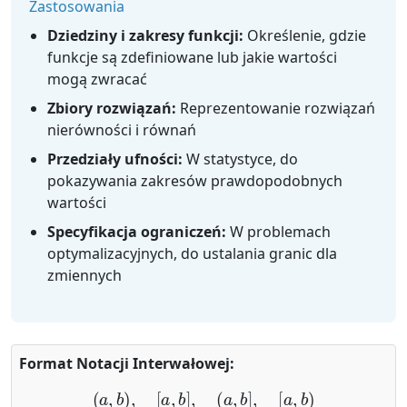
Zastosowania
Dziedziny i zakresy funkcji:
Określenie, gdzie
funkcje są zdefiniowane lub jakie wartości
mogą zwracać
Zbiory rozwiązań:
Reprezentowanie rozwiązań
nierówności i równań
Przedziały ufności:
W statystyce, do
pokazywania zakresów prawdopodobnych
wartości
Specyfikacja ograniczeń:
W problemach
optymalizacyjnych, do ustalania granic dla
zmiennych
Format Notacji Interwałowej:
(
a
,
b
)
,
[
a
,
b
]
,
(
a
,
b
]
,
[
a
,
b
)