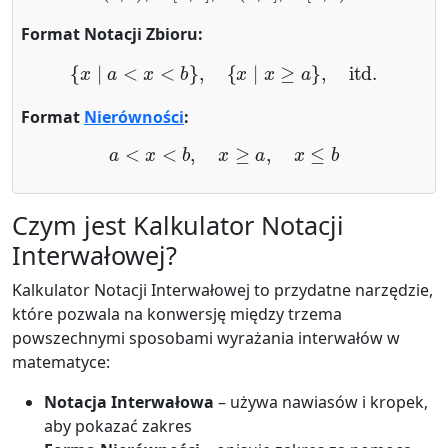
Format Notacji Zbioru:
{
x
∣
a
<
x
<
b
}
,
{
x
∣
x
≥
a
}
,
itd.
Format
Nierówności
:
a
<
x
<
b
,
x
≥
a
,
x
≤
b
Czym jest Kalkulator Notacji
Interwałowej?
Kalkulator Notacji Interwałowej to przydatne narzędzie,
które pozwala na konwersję między trzema
powszechnymi sposobami wyrażania interwałów w
matematyce:
Notacja Interwałowa
– używa nawiasów i kropek,
aby pokazać zakres