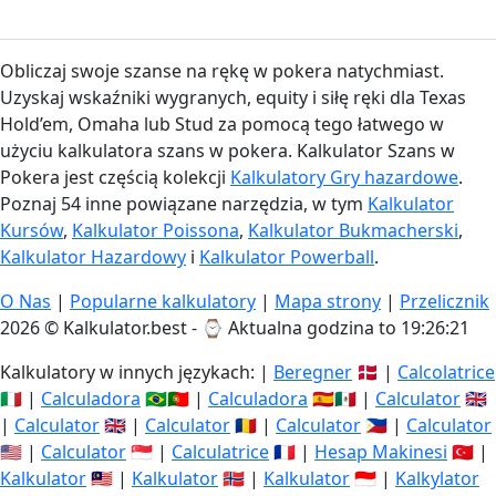
Obliczaj swoje szanse na rękę w pokera natychmiast.
Uzyskaj wskaźniki wygranych, equity i siłę ręki dla Texas
Hold’em, Omaha lub Stud za pomocą tego łatwego w
użyciu kalkulatora szans w pokera. Kalkulator Szans w
Pokera jest częścią kolekcji
Kalkulatory Gry hazardowe
.
Poznaj 54 inne powiązane narzędzia, w tym
Kalkulator
Kursów
,
Kalkulator Poissona
,
Kalkulator Bukmacherski
,
Kalkulator Hazardowy
i
Kalkulator Powerball
.
O Nas
|
Popularne kalkulatory
|
Mapa strony
|
Przelicznik
2026 © Kalkulator.best - ⌚
Aktualna godzina to 19:26:22
Kalkulatory w innych językach: |
Beregner
🇩🇰 |
Calcolatrice
🇮🇹 |
Calculadora
🇧🇷🇵🇹 |
Calculadora
🇪🇸🇲🇽 |
Calculator
🇬🇧
|
Calculator
🇬🇧 |
Calculator
🇷🇴 |
Calculator
🇵🇭 |
Calculator
🇺🇸 |
Calculator
🇸🇬 |
Calculatrice
🇫🇷 |
Hesap Makinesi
🇹🇷 |
Kalkulator
🇲🇾 |
Kalkulator
🇳🇴 |
Kalkulator
🇮🇩 |
Kalkylator