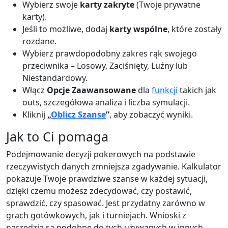
Wybierz swoje
karty zakryte
(Twoje prywatne
karty).
Jeśli to możliwe, dodaj
karty wspólne
, które zostały
rozdane.
Wybierz prawdopodobny zakres rąk swojego
przeciwnika – Losowy, Zaciśnięty, Luźny lub
Niestandardowy.
Włącz
Opcje Zaawansowane
dla
funkcji
takich jak
outs, szczegółowa analiza i liczba symulacji.
Kliknij
„
Oblicz Szanse
”
, aby zobaczyć wyniki.
Jak to Ci pomaga
Podejmowanie decyzji pokerowych na podstawie
rzeczywistych danych zmniejsza zgadywanie. Kalkulator
pokazuje Twoje prawdziwe szanse w każdej sytuacji,
dzięki czemu możesz zdecydować, czy postawić,
sprawdzić, czy spasować. Jest przydatny zarówno w
grach gotówkowych, jak i turniejach. Wnioski z
narzędzia są podobne do tych używanych w innych