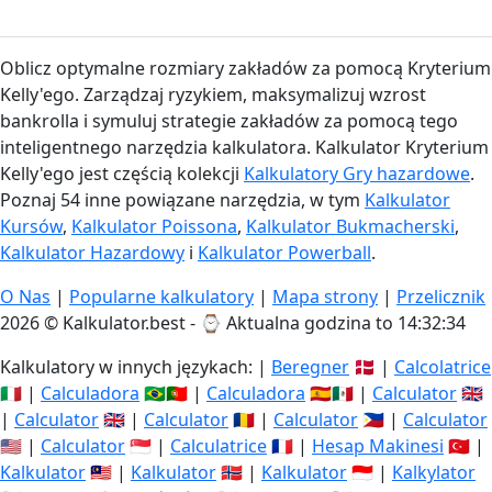
Oblicz optymalne rozmiary zakładów za pomocą Kryterium
Kelly'ego. Zarządzaj ryzykiem, maksymalizuj wzrost
bankrolla i symuluj strategie zakładów za pomocą tego
inteligentnego narzędzia kalkulatora. Kalkulator Kryterium
Kelly'ego jest częścią kolekcji
Kalkulatory Gry hazardowe
.
Poznaj 54 inne powiązane narzędzia, w tym
Kalkulator
Kursów
,
Kalkulator Poissona
,
Kalkulator Bukmacherski
,
Kalkulator Hazardowy
i
Kalkulator Powerball
.
O Nas
|
Popularne kalkulatory
|
Mapa strony
|
Przelicznik
2026 © Kalkulator.best - ⌚
Aktualna godzina to 14:32:34
Kalkulatory w innych językach: |
Beregner
🇩🇰 |
Calcolatrice
🇮🇹 |
Calculadora
🇧🇷🇵🇹 |
Calculadora
🇪🇸🇲🇽 |
Calculator
🇬🇧
|
Calculator
🇬🇧 |
Calculator
🇷🇴 |
Calculator
🇵🇭 |
Calculator
🇺🇸 |
Calculator
🇸🇬 |
Calculatrice
🇫🇷 |
Hesap Makinesi
🇹🇷 |
Kalkulator
🇲🇾 |
Kalkulator
🇳🇴 |
Kalkulator
🇮🇩 |
Kalkylator