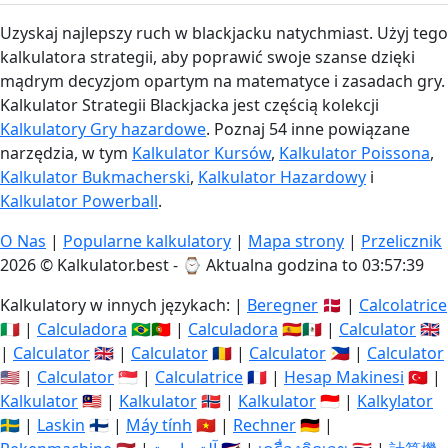
Uzyskaj najlepszy ruch w blackjacku natychmiast. Użyj tego
kalkulatora strategii, aby poprawić swoje szanse dzięki
mądrym decyzjom opartym na matematyce i zasadach gry.
Kalkulator Strategii Blackjacka jest częścią kolekcji
Kalkulatory Gry hazardowe
. Poznaj 54 inne powiązane
narzędzia, w tym
Kalkulator Kursów
,
Kalkulator Poissona
,
Kalkulator Bukmacherski
,
Kalkulator Hazardowy
i
Kalkulator Powerball
.
O Nas
|
Popularne kalkulatory
|
Mapa strony
|
Przelicznik
2026 © Kalkulator.best - ⌚
Aktualna godzina to 03:57:40
Kalkulatory w innych językach: |
Beregner
🇩🇰 |
Calcolatrice
🇮🇹 |
Calculadora
🇧🇷🇵🇹 |
Calculadora
🇪🇸🇲🇽 |
Calculator
🇬🇧
|
Calculator
🇬🇧 |
Calculator
🇷🇴 |
Calculator
🇵🇭 |
Calculator
🇺🇸 |
Calculator
🇸🇬 |
Calculatrice
🇫🇷 |
Hesap Makinesi
🇹🇷 |
Kalkulator
🇲🇾 |
Kalkulator
🇳🇴 |
Kalkulator
🇮🇩 |
Kalkylator
🇸🇪 |
Laskin
🇫🇮 |
Máy tính
🇻🇳 |
Rechner
🇩🇪 |