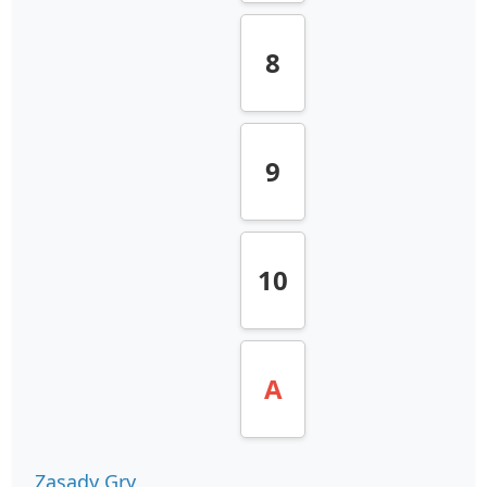
8
9
10
A
Zasady Gry