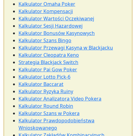
Kalkulator Omaha Poker
Kalkulator Kompensacji
Kalkulator Wartości Oczekiwanej
Kalkulator Sesji Hazardowej
Kalkulator Bonusów Kasynowych
Kalkulator Szans Bingo
Kalkulator Przewagi Kasyna w Blackjacku
Kalkulator Cleopatra Keno
Strategia Blackjack Switch
Kalkulator Pai Gow Poker
Kalkulator Lotto Pick-6
Kalkulator Baccarat
Kalkulator Ryzyka Ruiny
Kalkulator Analizatora Video Pokera
Kalkulator Round Robin
Kalkulator Szans w Pokera
Kalkulator Prawdopodobieństwa
Wnioskowanego
Kalkulator Zakładów Kombinacyjnych