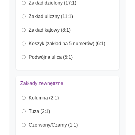
Zakład dzielony (17:1)
Zakład uliczny (11:1)
Zakład kątowy (8:1)
Koszyk (zakład na 5 numerów) (6:1)
Podwójna ulica (5:1)
Zakłady zewnętrzne
Kolumna (2:1)
Tuza (2:1)
Czerwony/Czarny (1:1)