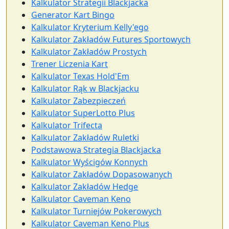
Kalkulator Strategii Blackjacka
Generator Kart Bingo
Kalkulator Kryterium Kelly'ego
Kalkulator Zakładów Futures Sportowych
Kalkulator Zakładów Prostych
Trener Liczenia Kart
Kalkulator Texas Hold'Em
Kalkulator Rąk w Blackjacku
Kalkulator Zabezpieczeń
Kalkulator SuperLotto Plus
Kalkulator Trifecta
Kalkulator Zakładów Ruletki
Podstawowa Strategia Blackjacka
Kalkulator Wyścigów Konnych
Kalkulator Zakładów Dopasowanych
Kalkulator Zakładów Hedge
Kalkulator Caveman Keno
Kalkulator Turniejów Pokerowych
Kalkulator Caveman Keno Plus