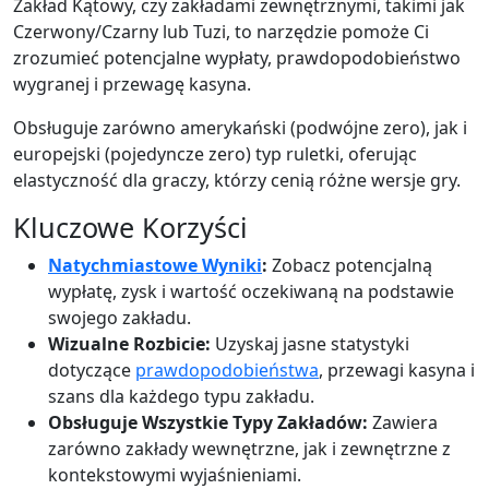
Zakład Kątowy, czy zakładami zewnętrznymi, takimi jak
Czerwony/Czarny lub Tuzi, to narzędzie pomoże Ci
zrozumieć potencjalne wypłaty, prawdopodobieństwo
wygranej i przewagę kasyna.
Obsługuje zarówno amerykański (podwójne zero), jak i
europejski (pojedyncze zero) typ ruletki, oferując
elastyczność dla graczy, którzy cenią różne wersje gry.
Kluczowe Korzyści
Natychmiastowe Wyniki
:
Zobacz potencjalną
wypłatę, zysk i wartość oczekiwaną na podstawie
swojego zakładu.
Wizualne Rozbicie:
Uzyskaj jasne statystyki
dotyczące
prawdopodobieństwa
, przewagi kasyna i
szans dla każdego typu zakładu.
Obsługuje Wszystkie Typy Zakładów:
Zawiera
zarówno zakłady wewnętrzne, jak i zewnętrzne z
kontekstowymi wyjaśnieniami.