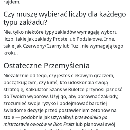
rajdem.
Czy muszę wybierać liczby dla każdego
typu zakładu?
Nie, tylko niektóre typy zakładów wymagają wyboru
liczb, takie jak zakłady Proste lub Podziałowe. Inne,
takie jak Czerwony/Czarny lub Tuzi, nie wymagają tego
kroku.
Ostateczne Przemyślenia
Niezależnie od tego, czy jesteś ciekawym graczem,
początkującym, czy kimś, kto udoskonala swoją
strategię, Kalkulator Szans w Ruletce przynosi jasność
do Twoich wyborów. Użyj go, aby porównać zakłady,
zrozumieć swoje ryzyko i podejmować bardziej
świadome decyzje przed postawieniem żetonów na
stole — podobnie jak używałbyś
przewodnika po
mistrzostwie owoców
w
Blox Fruits
lub planował swój