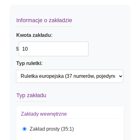
Informacje o zakładzie
Kwota zakładu:
$
Typ ruletki:
Typ zakładu
Zakłady wewnętrzne
Zakład prosty (35:1)