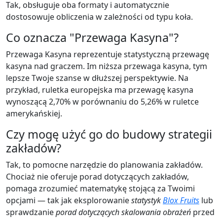
Tak, obsługuje oba formaty i automatycznie
dostosowuje obliczenia w zależności od typu koła.
Co oznacza "Przewaga Kasyna"?
Przewaga Kasyna reprezentuje statystyczną przewagę
kasyna nad graczem. Im niższa przewaga kasyna, tym
lepsze Twoje szanse w dłuższej perspektywie. Na
przykład, ruletka europejska ma przewagę kasyna
wynoszącą 2,70% w porównaniu do 5,26% w ruletce
amerykańskiej.
Czy mogę użyć go do budowy strategii
zakładów?
Tak, to pomocne narzędzie do planowania zakładów.
Chociaż nie oferuje porad dotyczących zakładów,
pomaga zrozumieć matematykę stojącą za Twoimi
opcjami — tak jak eksplorowanie
statystyk
Blox Fruits
lub
sprawdzanie
porad dotyczących skalowania obrażeń
przed