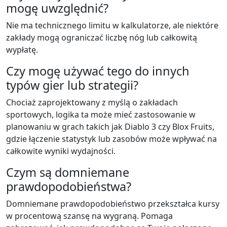
mogę uwzględnić?
Nie ma technicznego limitu w kalkulatorze, ale niektóre
zakłady mogą ograniczać liczbę nóg lub całkowitą
wypłatę.
Czy mogę używać tego do innych
typów gier lub strategii?
Chociaż zaprojektowany z myślą o zakładach
sportowych, logika ta może mieć zastosowanie w
planowaniu w grach takich jak Diablo 3 czy Blox Fruits,
gdzie łączenie statystyk lub zasobów może wpływać na
całkowite wyniki wydajności.
Czym są domniemane
prawdopodobieństwa?
Domniemane prawdopodobieństwo przekształca kursy
w procentową szansę na wygraną. Pomaga