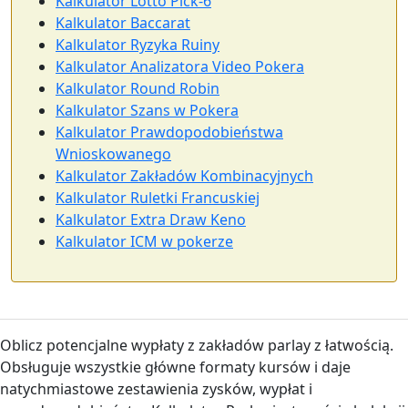
Kalkulator Lotto Pick-6
Kalkulator Baccarat
Kalkulator Ryzyka Ruiny
Kalkulator Analizatora Video Pokera
Kalkulator Round Robin
Kalkulator Szans w Pokera
Kalkulator Prawdopodobieństwa
Wnioskowanego
Kalkulator Zakładów Kombinacyjnych
Kalkulator Ruletki Francuskiej
Kalkulator Extra Draw Keno
Kalkulator ICM w pokerze
Oblicz potencjalne wypłaty z zakładów parlay z łatwością.
Obsługuje wszystkie główne formaty kursów i daje
natychmiastowe zestawienia zysków, wypłat i