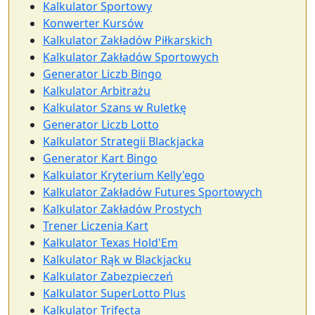
Kalkulator Sportowy
Konwerter Kursów
Kalkulator Zakładów Piłkarskich
Kalkulator Zakładów Sportowych
Generator Liczb Bingo
Kalkulator Arbitrażu
Kalkulator Szans w Ruletkę
Generator Liczb Lotto
Kalkulator Strategii Blackjacka
Generator Kart Bingo
Kalkulator Kryterium Kelly'ego
Kalkulator Zakładów Futures Sportowych
Kalkulator Zakładów Prostych
Trener Liczenia Kart
Kalkulator Texas Hold'Em
Kalkulator Rąk w Blackjacku
Kalkulator Zabezpieczeń
Kalkulator SuperLotto Plus
Kalkulator Trifecta