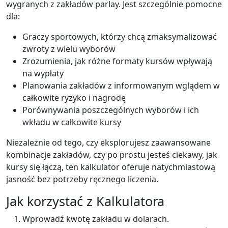
wygranych z zakładów parlay. Jest szczególnie pomocne
dla:
Graczy sportowych, którzy chcą zmaksymalizować
zwroty z wielu wyborów
Zrozumienia, jak różne formaty kursów wpływają
na wypłaty
Planowania zakładów z informowanym wglądem w
całkowite ryzyko i nagrodę
Porównywania poszczególnych wyborów i ich
wkładu w całkowite kursy
Niezależnie od tego, czy eksplorujesz zaawansowane
kombinacje zakładów, czy po prostu jesteś ciekawy, jak
kursy się łączą, ten kalkulator oferuje natychmiastową
jasność bez potrzeby ręcznego liczenia.
Jak korzystać z Kalkulatora
Wprowadź kwotę zakładu w dolarach.