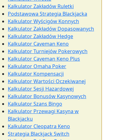
Kalkulator Zakładów Ruletki
Podstawowa Strategia Blackjacka
Kalkulator Wyścigów Konnych
Kalkulator Zakładów Dopasowanych
Kalkulator Zakładów Hedge
Kalkulator Caveman Keno
Kalkulator Turniejów Pokerowych
Kalkulator Caveman Keno Plus
Kalkulator Omaha Poker
Kalkulator Kompensacji
Kalkulator Wartości Oczekiwanej
Kalkulator Sesji Hazardowej
Kalkulator Bonusów Kasynowych
Kalkulator Szans Bingo
Kalkulator Przewagi Kasyna w
Blackjacku
Kalkulator Cleopatra Keno
Strategia Blackjack Switch