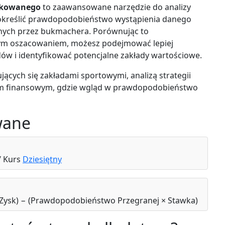
ikowanego
to zaawansowane narzędzie do analizy
kreślić prawdopodobieństwo wystąpienia danego
nych przez bukmachera. Porównując to
ym oszacowaniem, możesz podejmować lepiej
w i identyfikować potencjalne zakłady wartościowe.
jących się zakładami sportowymi, analizą strategii
em finansowym, gdzie wgląd w prawdopodobieństwo
wane
/ Kurs
Dziesiętny
Zysk) − (Prawdopodobieństwo Przegranej × Stawka)