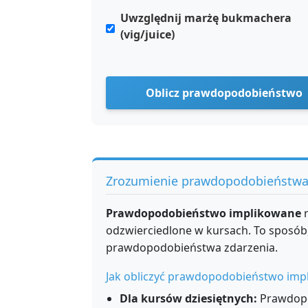
Uwzględnij marżę bukmachera
(vig/juice)
Oblicz prawdopodobieństwo
Zrozumienie prawdopodobieństwa
Prawdopodobieństwo implikowane
r
odzwierciedlone w kursach. To sposób
prawdopodobieństwa zdarzenia.
Jak obliczyć prawdopodobieństwo imp
Dla kursów dziesiętnych:
Prawdopo