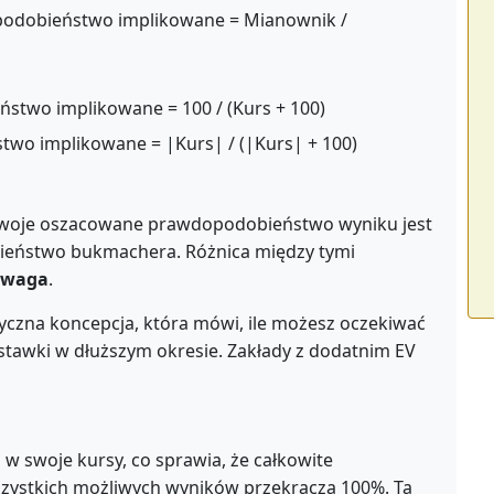
dobieństwo implikowane = Mianownik /
eństwo implikowane = 100 / (Kurs + 100)
stwo implikowane = |Kurs| / (|Kurs| + 100)
Twoje oszacowane prawdopodobieństwo wyniku jest
ieństwo bukmachera. Różnica między tymi
ewaga
.
czna koncepcja, która mówi, ile możesz oczekiwać
stawki w dłuższym okresie. Zakłady z dodatnim EV
swoje kursy, co sprawia, że całkowite
ystkich możliwych wyników przekracza 100%. Ta