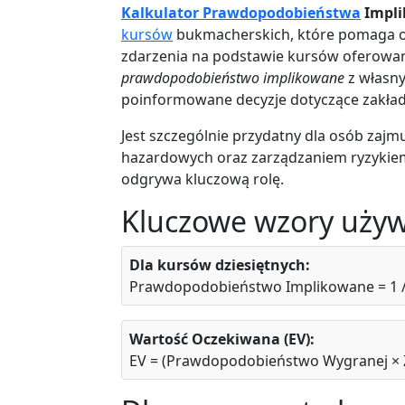
Kalkulator Prawdopodobieństwa
Impl
kursów
bukmacherskich, które pomaga o
zdarzenia na podstawie kursów oferowa
prawdopodobieństwo implikowane
z własn
poinformowane decyzje dotyczące zakładó
Jest szczególnie przydatny dla osób zajmu
hazardowych oraz zarządzaniem ryzyki
odgrywa kluczową rolę.
Kluczowe wzory uży
Dla kursów dziesiętnych:
Prawdopodobieństwo Implikowane = 1 
Wartość Oczekiwana (EV):
EV = (Prawdopodobieństwo Wygranej × 