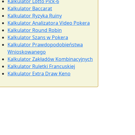
Kalkulator Lotto Pick-6
Kalkulator Baccarat
Kalkulator Ryzyka Ruiny
Kalkulator Analizatora Video Pokera
Kalkulator Round Robin
Kalkulator Szans w Pokera
Kalkulator Prawdopodobieństwa
Wnioskowanego
Kalkulator Zakładów Kombinacyjnych
Kalkulator Ruletki Francuskiej
Kalkulator Extra Draw Keno