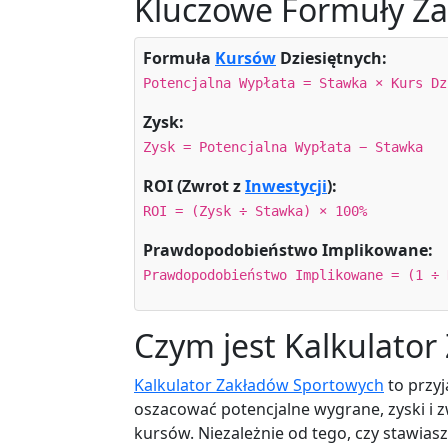
Kluczowe Formuły Z
Formuła
Kursów
Dziesiętnych:
Potencjalna Wypłata = Stawka × Kurs Dz
Zysk:
Zysk = Potencjalna Wypłata − Stawka
ROI (Zwrot z
Inwestycji
):
ROI = (Zysk ÷ Stawka) × 100%
Prawdopodobieństwo Implikowane:
Prawdopodobieństwo Implikowane = (1 ÷ 
Czym jest Kalkulato
Kalkulator Zakładów Sportowych
to przy
oszacować potencjalne wygrane, zyski i zw
kursów. Niezależnie od tego, czy stawiasz