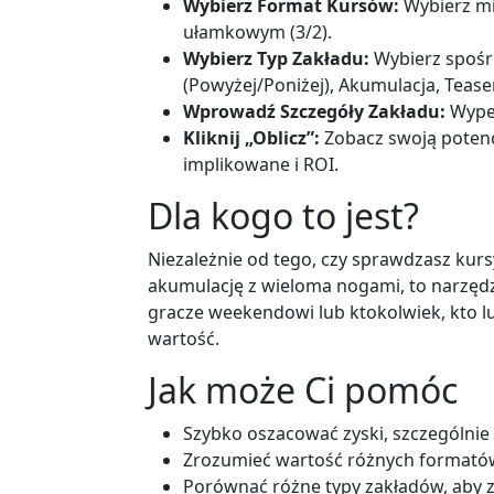
Wybierz Format Kursów:
Wybierz mi
ułamkowym (3/2).
Wybierz Typ Zakładu:
Wybierz spośró
(Powyżej/Poniżej), Akumulacja, Teaser 
Wprowadź Szczegóły Zakładu:
Wypeł
Kliknij „Oblicz”:
Zobacz swoją poten
implikowane i ROI.
Dla kogo to jest?
Niezależnie od tego, czy sprawdzasz kurs
akumulację z wieloma nogami, to narzęd
gracze weekendowi lub ktokolwiek, kto l
wartość.
Jak może Ci pomóc
Szybko oszacować zyski, szczególnie
Zrozumieć wartość różnych format
Porównać różne typy zakładów, aby z