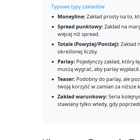
Typowe typy zakładów
Moneyline:
Zakład prosty na to, k
Spread punktowy:
Zakład na marg
więcej niż spread.
Totale (Powyżej/Poniżej):
Zakład n
określonej liczby.
Parlay:
Pojedynczy zakład, który ł
muszą wygrać, aby parlay wypłacił.
Teaser:
Podobny do parlay, ale p
twoją korzyść w zamian za niższe k
Zakład warunkowy:
Seria kolejny
stawiany tylko wtedy, gdy poprzed