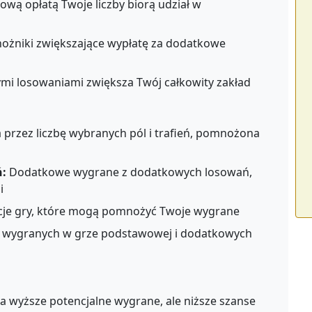
wą opłatą Twoje liczby biorą udział w
nożniki zwiększające wypłatę za dodatkowe
i losowaniami zwiększa Twój całkowity zakład
przez liczbę wybranych pól i trafień, pomnożona
:
Dodatkowe wygrane z dodatkowych losowań,
i
cje gry, które mogą pomnożyć Twoje wygrane
 wygranych w grze podstawowej i dodatkowych
a wyższe potencjalne wygrane, ale niższe szanse