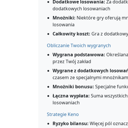
Dodatkowe losowania:
Za dodatko
dodatkowych losowaniach
Mnożniki:
Niektóre gry oferują m
losowania
Całkowity koszt:
Gra z dodatkowym
Obliczanie Twoich wygranych
Wygrana podstawowa:
Określana 
przez Twój zakład
Wygrane z dodatkowych losowań
czasem ze specjalnymi mnożnikam
Mnożniki bonusu:
Specjalne funk
Łączna wypłata:
Suma wszystkich
losowaniach
Strategie Keno
Ryzyko bilansu:
Więcej pól oznacz