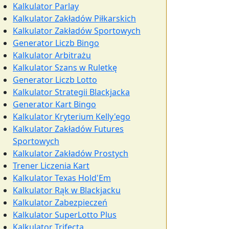
Kalkulator Parlay
Kalkulator Zakładów Piłkarskich
Kalkulator Zakładów Sportowych
Generator Liczb Bingo
Kalkulator Arbitrażu
Kalkulator Szans w Ruletkę
Generator Liczb Lotto
Kalkulator Strategii Blackjacka
Generator Kart Bingo
Kalkulator Kryterium Kelly'ego
Kalkulator Zakładów Futures
Sportowych
Kalkulator Zakładów Prostych
Trener Liczenia Kart
Kalkulator Texas Hold'Em
Kalkulator Rąk w Blackjacku
Kalkulator Zabezpieczeń
Kalkulator SuperLotto Plus
Kalkulator Trifecta