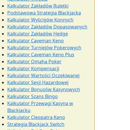
Kalkulator Zakładów Ruletki
Podstawowa Strategia Blackjacka
Kalkulator Wyścigów Konnych
Kalkulator Zakładów Dopasowanych
Kalkulator Zakładów Hedge
Kalkulator Caveman Keno
Kalkulator Turniejów Pokerowych
Kalkulator Caveman Keno Plus
Kalkulator Omaha Poker
Kalkulator Kompensacji
Kalkulator Wartości Oczekiwanej
Kalkulator Sesji Hazardowej
Kalkulator Bonusów Kasynowych
Kalkulator Szans Bingo
Kalkulator Przewagi Kasyna w
Blackjacku
Kalkulator Cleopatra Keno
Strategia Blackjack Switch