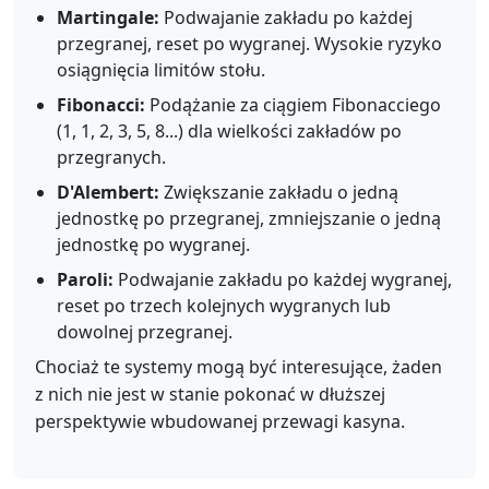
Martingale:
Podwajanie zakładu po każdej
przegranej, reset po wygranej. Wysokie ryzyko
osiągnięcia limitów stołu.
Fibonacci:
Podążanie za ciągiem Fibonacciego
(1, 1, 2, 3, 5, 8...) dla wielkości zakładów po
przegranych.
D'Alembert:
Zwiększanie zakładu o jedną
jednostkę po przegranej, zmniejszanie o jedną
jednostkę po wygranej.
Paroli:
Podwajanie zakładu po każdej wygranej,
reset po trzech kolejnych wygranych lub
dowolnej przegranej.
Chociaż te systemy mogą być interesujące, żaden
z nich nie jest w stanie pokonać w dłuższej
perspektywie wbudowanej przewagi kasyna.