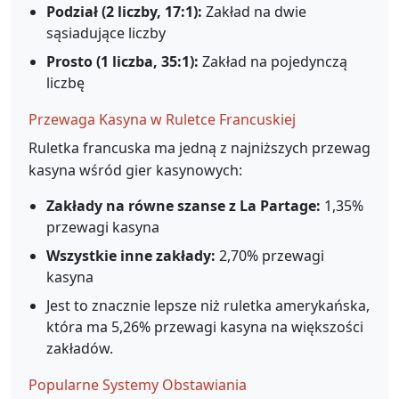
Podział (2 liczby, 17:1):
Zakład na dwie
sąsiadujące liczby
Prosto (1 liczba, 35:1):
Zakład na pojedynczą
liczbę
Przewaga Kasyna w Ruletce Francuskiej
Ruletka francuska ma jedną z najniższych przewag
kasyna wśród gier kasynowych:
Zakłady na równe szanse z La Partage:
1,35%
przewagi kasyna
Wszystkie inne zakłady:
2,70% przewagi
kasyna
Jest to znacznie lepsze niż ruletka amerykańska,
która ma 5,26% przewagi kasyna na większości
zakładów.
Popularne Systemy Obstawiania