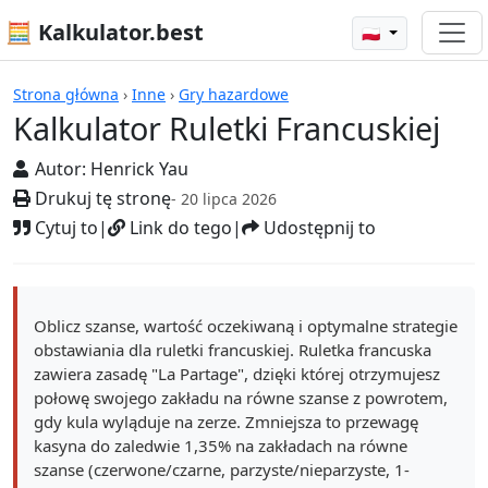
🧮 Kalkulator.best
🇵🇱
Kalkulatory
Strona główna
›
Inne
›
Gry hazardowe
Kalkulator Ruletki Francuskiej
Autor:
Henrick Yau
Drukuj tę stronę
- 20 lipca 2026
Cytuj to
|
Link do tego
|
Udostępnij to
Oblicz szanse, wartość oczekiwaną i optymalne strategie
obstawiania dla ruletki francuskiej. Ruletka francuska
zawiera zasadę "La Partage", dzięki której otrzymujesz
połowę swojego zakładu na równe szanse z powrotem,
gdy kula wyląduje na zerze. Zmniejsza to przewagę
kasyna do zaledwie 1,35% na zakładach na równe
szanse (czerwone/czarne, parzyste/nieparzyste, 1-