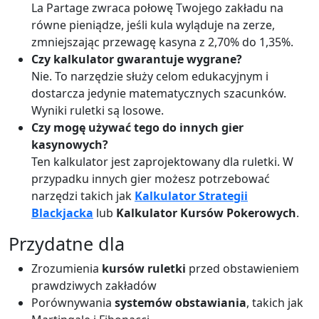
La Partage zwraca połowę Twojego zakładu na
równe pieniądze, jeśli kula wyląduje na zerze,
zmniejszając przewagę kasyna z 2,70% do 1,35%.
Czy kalkulator gwarantuje wygrane?
Nie. To narzędzie służy celom edukacyjnym i
dostarcza jedynie matematycznych szacunków.
Wyniki ruletki są losowe.
Czy mogę używać tego do innych gier
kasynowych?
Ten kalkulator jest zaprojektowany dla ruletki. W
przypadku innych gier możesz potrzebować
narzędzi takich jak
Kalkulator Strategii
Blackjacka
lub
Kalkulator Kursów Pokerowych
.
Przydatne dla
Zrozumienia
kursów ruletki
przed obstawieniem
prawdziwych zakładów
Porównywania
systemów obstawiania
, takich jak