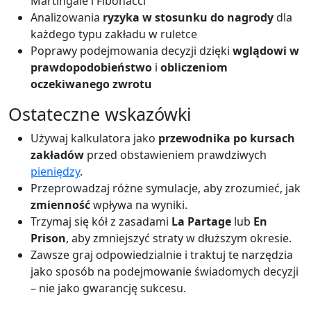
Martingale i Fibonacci
Analizowania
ryzyka w stosunku do nagrody
dla
każdego typu zakładu w ruletce
Poprawy podejmowania decyzji dzięki
wglądowi w
prawdopodobieństwo
i
obliczeniom
oczekiwanego zwrotu
Ostateczne wskazówki
Używaj kalkulatora jako
przewodnika po kursach
zakładów
przed obstawieniem prawdziwych
pieniędzy
.
Przeprowadzaj różne symulacje, aby zrozumieć, jak
zmienność
wpływa na wyniki.
Trzymaj się kół z zasadami
La Partage
lub
En
Prison
, aby zmniejszyć straty w dłuższym okresie.
Zawsze graj odpowiedzialnie i traktuj te narzędzia
jako sposób na podejmowanie świadomych decyzji
– nie jako gwarancję sukcesu.