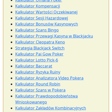
Kalkulator Omaha Poker
Kalkulator Kompensacji
Kalkulator Wartości Oczekiwanej
Kalkulator Sesji Hazardowej
Kalkulator Bonusów Kasynowych
Kalkulator Szans Bingo
Kalkulator Przewagi Kasyna w Blackjacku
Kalkulator Cleopatra Keno
Strategia Blackjack Switch
Kalkulator Pai Gow Poker
Kalkulator Lotto Pick-6
Kalkulator Baccarat
Kalkulator Ryzyka Ruiny
Kalkulator Analizatora Video Pokera
Kalkulator Round Robin
Kalkulator Szans w Pokera
Kalkulator Prawdopodobieństwa
Wnioskowanego
Kalkulator Zakładów Kombinacyjnych