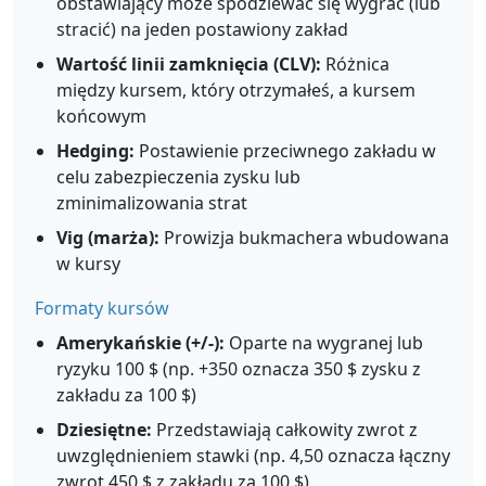
obstawiający może spodziewać się wygrać (lub
stracić) na jeden postawiony zakład
Wartość linii zamknięcia (CLV):
Różnica
między kursem, który otrzymałeś, a kursem
końcowym
Hedging:
Postawienie przeciwnego zakładu w
celu zabezpieczenia zysku lub
zminimalizowania strat
Vig (marża):
Prowizja bukmachera wbudowana
w kursy
Formaty kursów
Amerykańskie (+/-):
Oparte na wygranej lub
ryzyku 100 $ (np. +350 oznacza 350 $ zysku z
zakładu za 100 $)
Dziesiętne:
Przedstawiają całkowity zwrot z
uwzględnieniem stawki (np. 4,50 oznacza łączny
zwrot 450 $ z zakładu za 100 $)