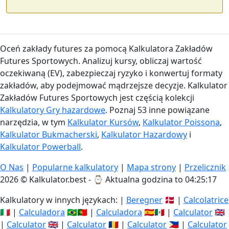
Oceń zakłady futures za pomocą Kalkulatora Zakładów
Futures Sportowych. Analizuj kursy, obliczaj wartość
oczekiwaną (EV), zabezpieczaj ryzyko i konwertuj formaty
zakładów, aby podejmować mądrzejsze decyzje. Kalkulator
Zakładów Futures Sportowych jest częścią kolekcji
Kalkulatory Gry hazardowe
. Poznaj 53 inne powiązane
narzędzia, w tym
Kalkulator Kursów
,
Kalkulator Poissona
,
Kalkulator Bukmacherski
,
Kalkulator Hazardowy
i
Kalkulator Powerball
.
O Nas
|
Popularne kalkulatory
|
Mapa strony
|
Przelicznik
2026 © Kalkulator.best - ⌚
Aktualna godzina to 04:25:17
Kalkulatory w innych językach: |
Beregner
🇩🇰 |
Calcolatrice
🇮🇹 |
Calculadora
🇧🇷🇵🇹 |
Calculadora
🇪🇸🇲🇽 |
Calculator
🇬🇧
|
Calculator
🇬🇧 |
Calculator
🇷🇴 |
Calculator
🇵🇭 |
Calculator