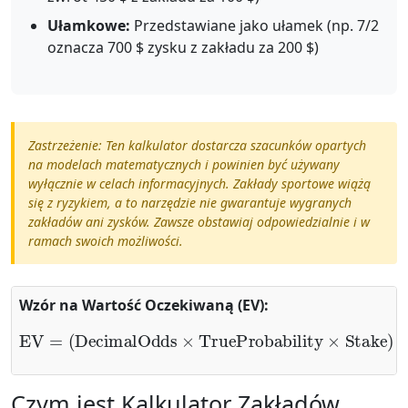
Ułamkowe:
Przedstawiane jako ułamek (np. 7/2
oznacza 700 $ zysku z zakładu za 200 $)
Zastrzeżenie: Ten kalkulator dostarcza szacunków opartych
na modelach matematycznych i powinien być używany
wyłącznie w celach informacyjnych. Zakłady sportowe wiążą
się z ryzykiem, a to narzędzie nie gwarantuje wygranych
zakładów ani zysków. Zawsze obstawiaj odpowiedzialnie i w
ramach swoich możliwości.
Wzór na Wartość Oczekiwaną (EV):
EV
=
(
DecimalOdds
×
TrueProbability
×
Stake
)
−
Sta
Czym jest Kalkulator Zakładów