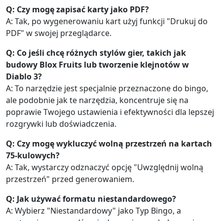
Q: Czy mogę zapisać karty jako PDF?
A: Tak, po wygenerowaniu kart użyj funkcji "Drukuj do
PDF" w swojej przeglądarce.
Q: Co jeśli chcę różnych stylów gier, takich jak
budowy Blox Fruits lub tworzenie klejnotów w
Diablo 3?
A: To narzędzie jest specjalnie przeznaczone do bingo,
ale podobnie jak te narzędzia, koncentruje się na
poprawie Twojego ustawienia i efektywności dla lepszej
rozgrywki lub doświadczenia.
Q: Czy mogę wykluczyć wolną przestrzeń na kartach
75-kulowych?
A: Tak, wystarczy odznaczyć opcję "Uwzględnij wolną
przestrzeń" przed generowaniem.
Q: Jak używać formatu niestandardowego?
A: Wybierz "Niestandardowy" jako Typ Bingo, a