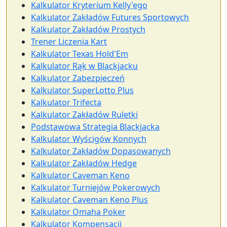
Kalkulator Kryterium Kelly'ego
Kalkulator Zakładów Futures Sportowych
Kalkulator Zakładów Prostych
Trener Liczenia Kart
Kalkulator Texas Hold'Em
Kalkulator Rąk w Blackjacku
Kalkulator Zabezpieczeń
Kalkulator SuperLotto Plus
Kalkulator Trifecta
Kalkulator Zakładów Ruletki
Podstawowa Strategia Blackjacka
Kalkulator Wyścigów Konnych
Kalkulator Zakładów Dopasowanych
Kalkulator Zakładów Hedge
Kalkulator Caveman Keno
Kalkulator Turniejów Pokerowych
Kalkulator Caveman Keno Plus
Kalkulator Omaha Poker
Kalkulator Kompensacji