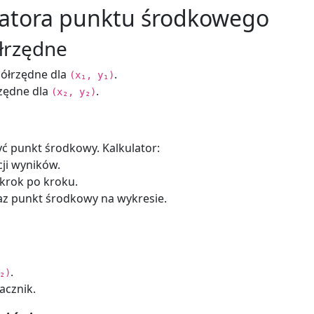
ulatora punktu środkowego
łrzędne
ółrzędne dla
.
(x₁, y₁)
zędne dla
.
(x₂, y₂)
zyć punkt środkowy. Kalkulator:
ji wyników.
krok po kroku.
az punkt środkowy na wykresie.
.
₂)
acznik.