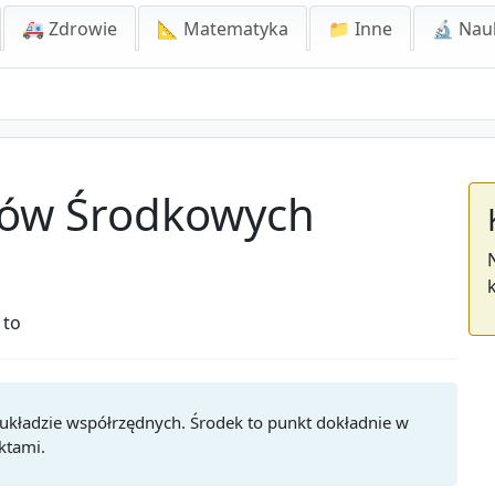
🚑 Zdrowie
📐 Matematyka
📁 Inne
🔬 Nau
tów Środkowych
 to
kładzie współrzędnych. Środek to punkt dokładnie w
ktami.