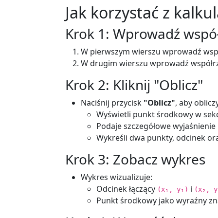
Jak korzystać z kalk
Krok 1: Wprowadź wspó
W pierwszym wierszu wprowadź wsp
W drugim wierszu wprowadź współr
Krok 2: Kliknij "Oblicz"
Naciśnij przycisk
"Oblicz"
, aby oblic
Wyświetli punkt środkowy w sekc
Podaje szczegółowe wyjaśnienie 
Wykreśli dwa punkty, odcinek or
Krok 3: Zobacz wykres
Wykres wizualizuje:
Odcinek łączący
i
(x₁, y₁)
(x₂, y
Punkt środkowy jako wyraźny zn