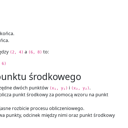
końca.
ńca.
iędzy
a
to:
(2, 4)
(6, 8)
 6)
 punktu środkowego
rzędne dwóch punktów
i
.
(x₁, y₁)
(x₂, y₂)
oblicza punkt środkowy za pomocą wzoru na punkt
 jasne rozbicie procesu obliczeniowego.
dwa punkty, odcinek między nimi oraz punkt środkowy