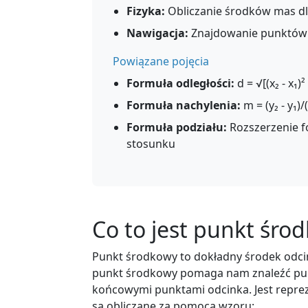
Fizyka:
Obliczanie środków mas dl
Nawigacja:
Znajdowanie punktów p
Powiązane pojęcia
Formuła odległości:
d = √[(x₂ - x₁)² 
Formuła nachylenia:
m = (y₂ - y₁)/(
Formuła podziału:
Rozszerzenie f
stosunku
Co to jest punkt śro
Punkt środkowy to dokładny środek odcin
punkt środkowy pomaga nam znaleźć pun
końcowymi punktami odcinka. Jest repre
są obliczane za pomocą wzoru: