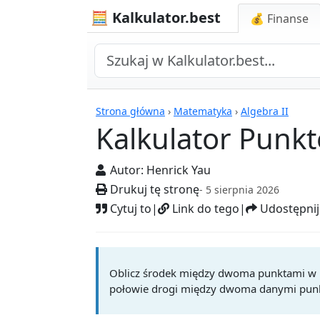
🧮 Kalkulator.best
💰 Finanse
Kalkulatory
Strona główna
›
Matematyka
›
Algebra II
Kalkulator Punk
Autor:
Henrick Yau
Drukuj tę stronę
- 5 sierpnia 2026
Cytuj to
|
Link do tego
|
Udostępnij
Oblicz środek między dwoma punktami w u
połowie drogi między dwoma danymi pun