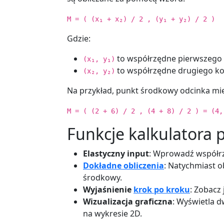
M = ( (x₁ + x₂) / 2 , (y₁ + y₂) / 2 )
Gdzie:
to współrzędne pierwszego 
(x₁, y₁)
to współrzędne drugiego ko
(x₂, y₂)
Na przykład, punkt środkowy odcinka m
M = ( (2 + 6) / 2 , (4 + 8) / 2 ) = (4,
Funkcje kalkulatora
Elastyczny input
: Wprowadź współ
Dokładne obliczenia
: Natychmiast 
środkowy.
Wyjaśnienie
krok po kroku
: Zobacz
Wizualizacja graficzna
: Wyświetla 
na wykresie 2D.