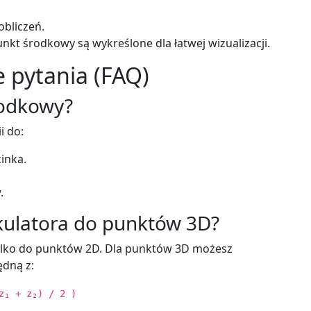
obliczeń.
nkt środkowy są wykreślone dla łatwej wizualizacji.
 pytania (FAQ)
rodkowy?
i do:
inka.
.
kulatora do punktów 3D?
 tylko do punktów 2D. Dla punktów 3D możesz
ędną z:
z₁ + z₂) / 2 )