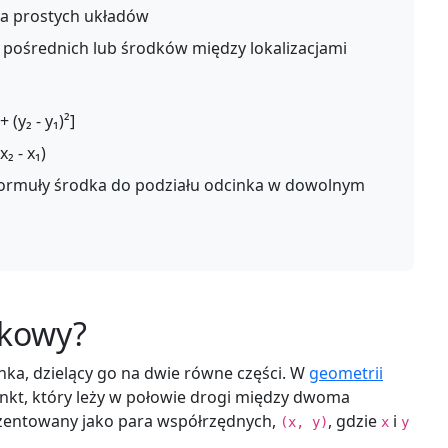
a prostych układów
ośrednich lub środków między lokalizacjami
+ (y₂ - y₁)²]
x₂ - x₁)
ormuły środka do podziału odcinka w dowolnym
dkowy?
ka, dzielący go na dwie równe części. W
geometrii
kt, który leży w połowie drogi między dwoma
zentowany jako para współrzędnych,
, gdzie
i
(x, y)
x
y