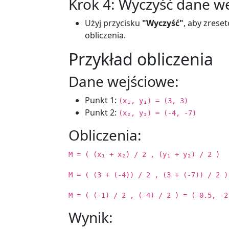
Krok 4: Wyczyść dane w
Użyj przycisku
"Wyczyść"
, aby zrese
obliczenia.
Przykład obliczenia
Dane wejściowe:
Punkt 1:
(x₁, y₁) = (3, 3)
Punkt 2:
(x₂, y₂) = (-4, -7)
Obliczenia:
M = ( (x₁ + x₂) / 2 , (y₁ + y₂) / 2 )
M = ( (3 + (-4)) / 2 , (3 + (-7)) / 2 )
M = ( (-1) / 2 , (-4) / 2 ) = (-0.5, -2
Wynik: