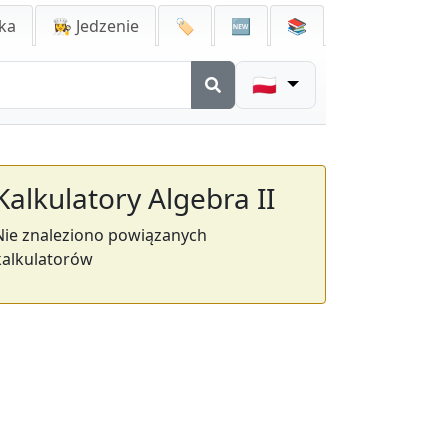
ka
👩‍🍳 Jedzenie
🏷️
🆕
📚
🇵🇱
Kalkulatory Algebra II
Nie znaleziono powiązanych
kalkulatorów