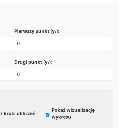
Pierwszy punkt (y₁):
Drugi punkt (y₂):
Pokaż wizualizację
ż kroki obliczeń
wykresu