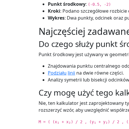
Punkt środkowy
:
(-0.5, -2)
Kroki
: Podano szczegółowe rozbicie 
Wykres
: Dwa punkty, odcinek oraz pu
Najczęściej zadawane
Do czego służy punkt ś
Punkt środkowy jest używany w geometri
Znajdowania punktu centralnego odc
Podziału
linii
na dwie równe części.
Analizy symetrii lub bisekcji odcinków
Czy mogę użyć tego kal
Nie, ten kalkulator jest zaprojektowany
rozszerzyć wzór, aby uwzględnić współrz
M = ( (x₁ + x₂) / 2 , (y₁ + y₂) / 2 , (