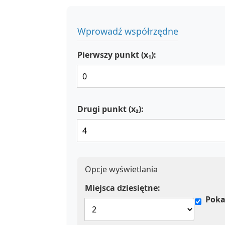
Wprowadź współrzędne
Pierwszy punkt (x₁):
Drugi punkt (x₂):
Opcje wyświetlania
Miejsca dziesiętne:
Poka