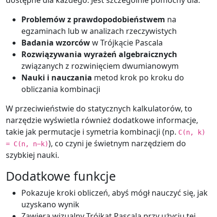
dostępne dla każdego. Jest szczególnie pomocny dla:
Problemów z prawdopodobieństwem
na
egzaminach lub w analizach rzeczywistych
Badania wzorców
w Trójkącie Pascala
Rozwiązywania wyrażeń algebraicznych
związanych z rozwinięciem dwumianowym
Nauki i nauczania
metod krok po kroku do
obliczania kombinacji
W przeciwieństwie do statycznych kalkulatorów, to
narzędzie wyświetla również dodatkowe informacje,
takie jak permutacje i symetria kombinacji (np.
C(n, k)
), co czyni je świetnym narzędziem do
= C(n, n−k)
szybkiej nauki.
Dodatkowe funkcje
Pokazuje kroki obliczeń, abyś mógł nauczyć się, jak
uzyskano wynik
Zawiera wizualny Trójkąt Pascala przy użyciu tej