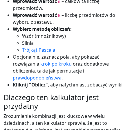
Wprowadź wartość
– całkowitą liczbę
n
przedmiotów.
Wprowadź wartość
– liczbę przedmiotów do
k
wyboru z zestawu.
Wybierz metodę obliczeń:
Wzór (mnożnikowy)
Silnia
Trójkąt Pascala
Opcjonalnie, zaznacz pola, aby pokazać
rozwiązania
krok po kroku
oraz dodatkowe
obliczenia, takie jak permutacje i
prawdopodobieństwa
.
Kliknij "Oblicz"
, aby natychmiast zobaczyć wyniki.
Dlaczego ten kalkulator jest
przydatny
Zrozumienie kombinacji jest kluczowe w wielu
dziedzinach, a ten kalkulator sprawia, że jest to