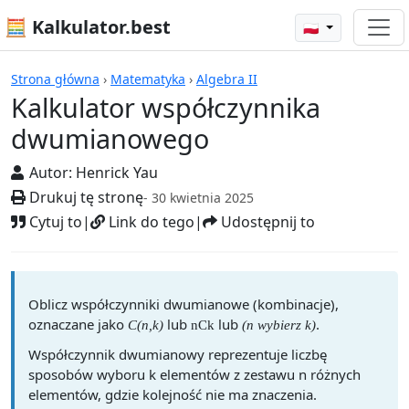
🧮 Kalkulator.best
🇵🇱
Kalkulatory
Strona główna
›
Matematyka
›
Algebra II
Kalkulator współczynnika
dwumianowego
Autor:
Henrick Yau
Drukuj tę stronę
- 30 kwietnia 2025
Cytuj to
|
Link do tego
|
Udostępnij to
Oblicz współczynniki dwumianowe (kombinacje),
oznaczane jako
lub
lub
.
C(n,k)
nCk
(n wybierz k)
Współczynnik dwumianowy reprezentuje liczbę
sposobów wyboru k elementów z zestawu n różnych
elementów, gdzie kolejność nie ma znaczenia.