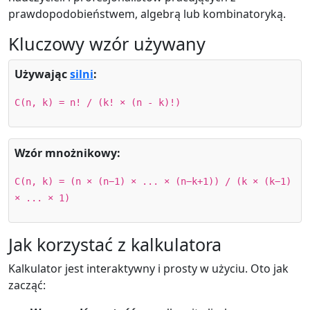
prawdopodobieństwem, algebrą lub kombinatoryką.
Kluczowy wzór używany
Używając
silni
:
C(n, k) = n! / (k! × (n - k)!)
Wzór mnożnikowy:
C(n, k) = (n × (n−1) × ... × (n−k+1)) / (k × (k−1)
× ... × 1)
Jak korzystać z kalkulatora
Kalkulator jest interaktywny i prosty w użyciu. Oto jak
zacząć: