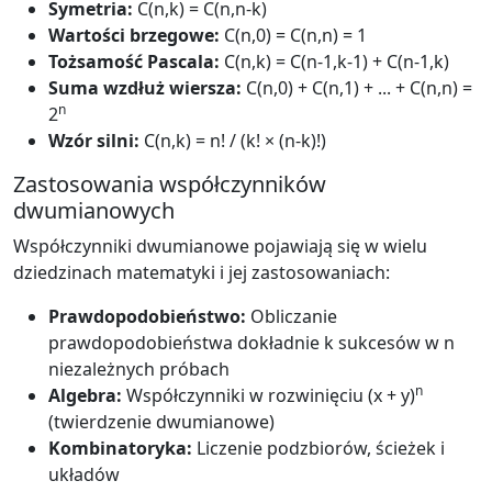
Symetria:
C(n,k) = C(n,n-k)
Wartości brzegowe:
C(n,0) = C(n,n) = 1
Tożsamość Pascala:
C(n,k) = C(n-1,k-1) + C(n-1,k)
Suma wzdłuż wiersza:
C(n,0) + C(n,1) + ... + C(n,n) =
n
2
Wzór silni:
C(n,k) = n! / (k! × (n-k)!)
Zastosowania współczynników
dwumianowych
Współczynniki dwumianowe pojawiają się w wielu
dziedzinach matematyki i jej zastosowaniach:
Prawdopodobieństwo:
Obliczanie
prawdopodobieństwa dokładnie k sukcesów w n
niezależnych próbach
n
Algebra:
Współczynniki w rozwinięciu (x + y)
(twierdzenie dwumianowe)
Kombinatoryka:
Liczenie podzbiorów, ścieżek i
układów