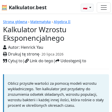
🧮 Kalkulator.best
🇵🇱
Kalkulatory
Strona główna
›
Matematyka
›
Algebra II
Kalkulator Wzrostu
Eksponencjalnego
Autor:
Henrick Yau
Drukuj tę stronę
- 20 lipca 2026
Cytuj to
|
Link do tego
|
Udostępnij to
Oblicz przyszłe wartości za pomocą modeli wzrostu
wykładniczego. Ten kalkulator jest przydatny do
zrozumienia odsetek składanych, wzrostu populacji,
wzrostu bakterii i każdej innej ilości, która rośnie o stały
procent w określonych okresach czasu.