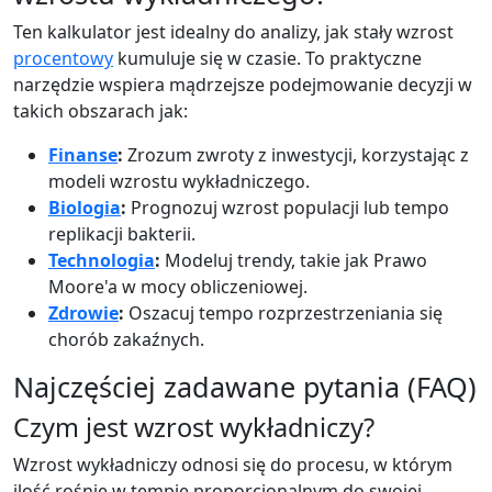
Ten kalkulator jest idealny do analizy, jak stały wzrost
procentowy
kumuluje się w czasie. To praktyczne
narzędzie wspiera mądrzejsze podejmowanie decyzji w
takich obszarach jak:
Finanse
:
Zrozum zwroty z inwestycji, korzystając z
modeli wzrostu wykładniczego.
Biologia
:
Prognozuj wzrost populacji lub tempo
replikacji bakterii.
Technologia
:
Modeluj trendy, takie jak Prawo
Moore'a w mocy obliczeniowej.
Zdrowie
:
Oszacuj tempo rozprzestrzeniania się
chorób zakaźnych.
Najczęściej zadawane pytania (FAQ)
Czym jest wzrost wykładniczy?
Wzrost wykładniczy odnosi się do procesu, w którym
ilość rośnie w tempie proporcjonalnym do swojej