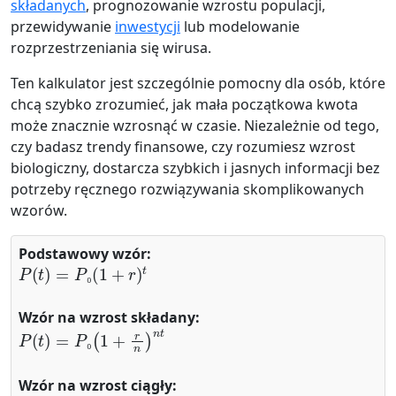
składanych
, prognozowanie wzrostu populacji,
przewidywanie
inwestycji
lub modelowanie
rozprzestrzeniania się wirusa.
Ten kalkulator jest szczególnie pomocny dla osób, które
chcą szybko zrozumieć, jak mała początkowa kwota
może znacznie wzrosnąć w czasie. Niezależnie od tego,
czy badasz trendy finansowe, czy rozumiesz wzrost
biologiczny, dostarcza szybkich i jasnych informacji bez
potrzeby ręcznego rozwiązywania skomplikowanych
wzorów.
Podstawowy wzór:
P
(
t
)
=
P
₀
(
1
+
r
)
t
₀
Wzór na wzrost składany:
P
(
t
)
=
P
₀
(
1
+
r
n
)
n
t
₀
Wzór na wzrost ciągły:
P
(
t
)
=
P
₀
⋅
e
r
t