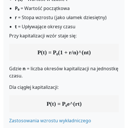
P₀
= Wartość początkowa
r
= Stopa wzrostu (jako ułamek dziesiętny)
t
= Upływające okresy czasu
Przy kapitalizacji wzór staje się:
P(t) = P₀(1 + r/n)^(nt)
Gdzie
n
= liczba okresów kapitalizacji na jednostkę
czasu.
Dla ciągłej kapitalizacji:
P(t) = P₀e^(rt)
Zastosowania wzrostu wykładniczego