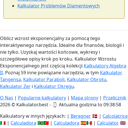
Kalkulator Problemów Diamentowych
Oblicz wzrost eksponencjalny za pomocą tego
interaktywnego narzędzia. Idealne dla finansów, biologii i
nie tylko. Uzyskaj wartości końcowe, wykresy i
szczegółowe opisy krok po kroku. Kalkulator Wzrostu
Eksponencjalnego jest częścią kolekcji
Kalkulatory Algebra
II
. Poznaj 59 inne powiązane narzędzia, w tym
Kalkulator
Tangensa
,
Kalkulator Paraboli
,
Kalkulator Obrotu
,
Kalkulator Zer
i
Kalkulator Okręgu
.
O Nas
|
Popularne kalkulatory
|
Mapa strony
|
Przelicznik
2026 © Kalkulator.best - ⌚
Aktualna godzina to 09:38:59
Kalkulatory w innych językach: |
Beregner
🇩🇰 |
Calcolatrice
🇮🇹 |
Calculadora
🇧🇷🇵🇹 |
Calculadora
🇪🇸🇲🇽 |
Calculator
🇬🇧