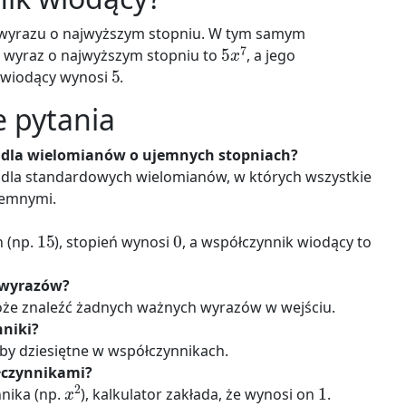
 wyrazu o najwyższym stopniu. W tym samym
5
x
7
, wyraz o najwyższym stopniu to
, a jego
5
k wiodący wynosi
.
e pytania
 dla wielomianów o ujemnych stopniach?
ny dla standardowych wielomianów, w których wszystkie
jemnymi.
15
0
h (np.
), stopień wynosi
, a współczynnik wiodący to
h wyrazów?
 może znaleźć żadnych ważnych wyrazów w wejściu.
niki?
czby dziesiętne w współczynnikach.
ółczynnikami?
x
2
1
nnika (np.
), kalkulator zakłada, że wynosi on
.