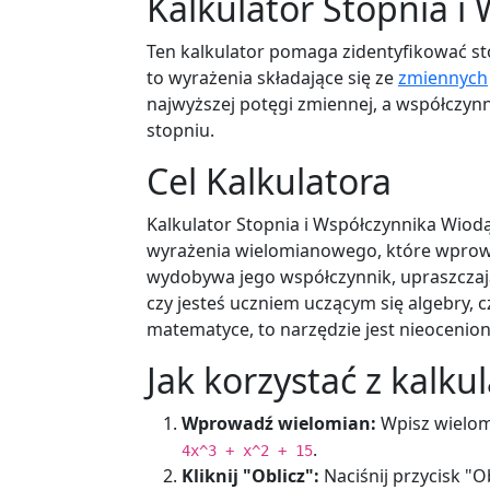
Kalkulator Stopnia 
Ten kalkulator pomaga zidentyfikować st
to wyrażenia składające się ze
zmiennych
najwyższej potęgi zmiennej, a współczyn
stopniu.
Cel Kalkulatora
Kalkulator Stopnia i Współczynnika Wiod
wyrażenia wielomianowego, które wprowad
wydobywa jego współczynnik, upraszczają
czy jesteś uczniem uczącym się algebry,
matematyce, to narzędzie jest nieocenion
Jak korzystać z kalku
Wprowadź wielomian:
Wpisz wielom
.
4x^3 + x^2 + 15
Kliknij "Oblicz":
Naciśnij przycisk "O