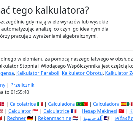
ać tego kalkulatora?
szczególnie gdy mają wiele wyrazów lub wysokie
 automatyzując analizę, co czyni go idealnym dla
którzy pracują z wyrażeniami algebraicznymi.
wolnego wielomianu za pomocą naszego łatwego w obsłudze 
lkulator Stopnia i Wiodącego Współczynnika jest częścią ko
ngensa
,
Kalkulator Paraboli
,
Kalkulator Obrotu
,
Kalkulator Z
ony
|
Przelicznik
a to 01:55:41
🇰 |
Calcolatrice
🇮🇹 |
Calculadora
🇧🇷🇵🇹 |
Calculadora
🇪🇸🇲
🇸 |
Calculator
🇸🇬 |
Calculatrice
🇫🇷 |
Hesap Makinesi
🇹🇷 |
K
🇳 |
Rechner
🇩🇪 |
Rekenmachine
🇳🇱 |
آلة حاسبة
🇸🇦 |
เครื่องค