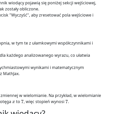
nik wiodący pojawią się poniżej sekcji wejściowej,
ak zostały obliczone.
zycisk "Wyczyść", aby zresetować pola wejściowe i
pnia, w tym te z ułamkowymi współczynnikami i
dla każdego analizowanego wyrazu, co ułatwia
natychmiastowymi wynikami i matematycznym
 MathJax.
zmiennej w wielomianie. Na przykład, w wielomianie
x
7
7
potęga
to
, więc stopień wynosi
.
nik wiodący?