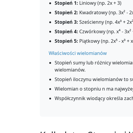
Stopień 1:
Liniowy (np. 2x + 3)
Stopień 2:
Kwadratowy (np. 3x² - 2x
Stopień 3:
Sześcienny (np. 4x³ + 2x² 
Stopień 4:
Czwórkowy (np. x⁴ - 3x² 
Stopień 5:
Piątkowy (np. 2x⁵ - x³ + x 
Właściwości wielomianów
Stopień sumy lub różnicy wielom
wielomianów.
Stopień iloczynu wielomianów to 
Wielomian o stopniu n ma najwyżej
Współczynnik wiodący określa zac