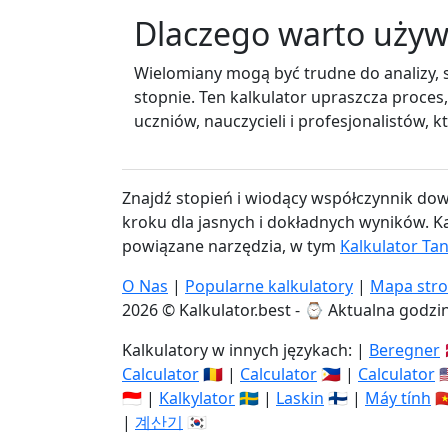
Dlaczego warto używ
Wielomiany mogą być trudne do analizy, 
stopnie. Ten kalkulator upraszcza proces,
uczniów, nauczycieli i profesjonalistów, 
Znajdź stopień i wiodący współczynnik do
kroku dla jasnych i dokładnych wyników. Ka
powiązane narzędzia, w tym
Kalkulator Ta
O Nas
|
Popularne kalkulatory
|
Mapa str
2026 © Kalkulator.best - ⌚
Aktualna godzin
Kalkulatory w innych językach: |
Beregner

Calculator
🇷🇴 |
Calculator
🇵🇭 |
Calculator

🇮🇩 |
Kalkylator
🇸🇪 |
Laskin
🇫🇮 |
Máy tính
🇻
|
계산기
🇰🇷