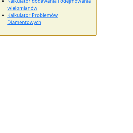
Kalkulator dodawania i odejmowania
wielomianów
Kalkulator Problemów
Diamentowych