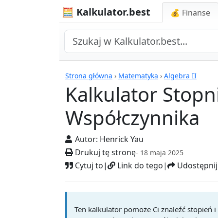
🧮 Kalkulator.best
💰 Finanse
Kalkulatory
Strona główna
›
Matematyka
›
Algebra II
Kalkulator Stopn
Współczynnika
Autor:
Henrick Yau
Drukuj tę stronę
- 18 maja 2025
Cytuj to
|
Link do tego
|
Udostępnij
Ten kalkulator pomoże Ci znaleźć stopień