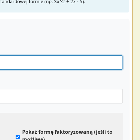
tandardowej formie (np. 3x^2 + 2x - 5).
Pokaż formę faktoryzowaną (jeśli to
możliwe)