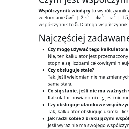
Współczynnik wiodący
to współczynnik
5
x
7
+
2
x
5
−
4
x
3
+
x
2
+
15
wielomianie
5
współczynnik to
. Dlatego współczynni
Najczęściej zadawan
Czy mogę używać tego kalkulatora
Nie, ten kalkulator jest przeznaczo
stopnie są liczbami całkowitymi nieu
Czy obsługuje stałe?
Tak, jeśli wielomian nie ma zmiennyc
sama stała.
Co się stanie, jeśli nie ma ważnyc
Kalkulator powiadomi cię, jeśli nie
Czy obsługuje ułamkowe współczyn
Tak, kalkulator obsługuje ułamki i li
Jak radzi sobie z brakującymi wsp
Jeśli wyraz nie ma swojego współczy