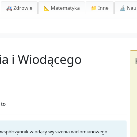
🚑 Zdrowie
📐 Matematyka
📁 Inne
🔬 Nau
ia i Wiodącego
 to
 i współczynnik wiodący wyrażenia wielomianowego.