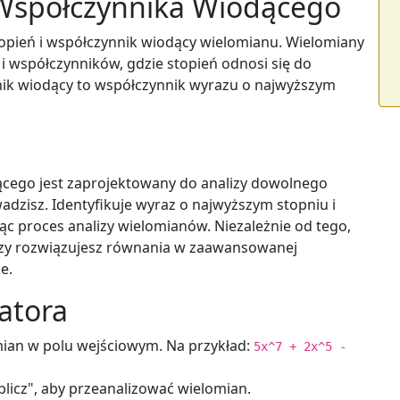
i Współczynnika Wiodącego
opień i współczynnik wiodący wielomianu. Wielomiany
i współczynników, gdzie stopień odnosi się do
nik wiodący to współczynnik wyrazu o najwyższym
ącego jest zaprojektowany do analizy dowolnego
zisz. Identyfikuje wyraz o najwyższym stopniu i
c proces analizy wielomianów. Niezależnie od tego,
 czy rozwiązujesz równania w zaawansowanej
e.
latora
ian w polu wejściowym. Na przykład:
5x^7 + 2x^5 -
blicz", aby przeanalizować wielomian.