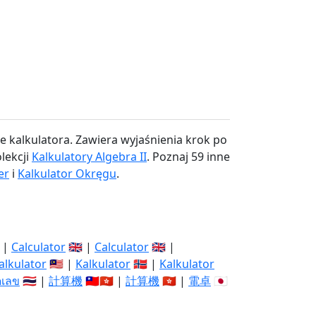
kalkulatora. Zawiera wyjaśnienia krok po
lekcji
Kalkulatory Algebra II
. Poznaj 59 inne
er
i
Kalkulator Okręgu
.
 |
Calculator
🇬🇧 |
Calculator
🇬🇧 |
alkulator
🇲🇾 |
Kalkulator
🇳🇴 |
Kalkulator
ิดเลข
🇹🇭 |
計算機
🇹🇼🇭🇰 |
計算機
🇭🇰 |
電卓
🇯🇵