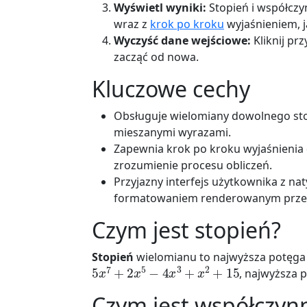
Wyświetl wyniki:
Stopień i współczyn
wraz z
krok po kroku
wyjaśnieniem, j
Wyczyść dane wejściowe:
Kliknij pr
zacząć od nowa.
Kluczowe cechy
Obsługuje wielomiany dowolnego sto
mieszanymi wyrazami.
Zapewnia krok po kroku wyjaśnienia 
zrozumienie procesu obliczeń.
Przyjazny interfejs użytkownika z 
formatowaniem renderowanym przez
Czym jest stopień?
Stopień
wielomianu to najwyższa potęga 
5
x
7
+
2
x
5
−
4
x
3
+
x
2
+
15
, najwyższa 
Czym jest współczyn