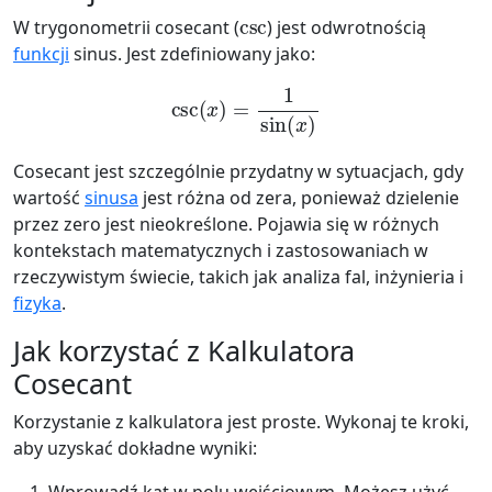
csc
W trygonometrii cosecant (
) jest odwrotnością
funkcji
sinus. Jest zdefiniowany jako:
csc
(
x
)
=
1
sin
(
x
)
Cosecant jest szczególnie przydatny w sytuacjach, gdy
wartość
sinusa
jest różna od zera, ponieważ dzielenie
przez zero jest nieokreślone. Pojawia się w różnych
kontekstach matematycznych i zastosowaniach w
rzeczywistym świecie, takich jak analiza fal, inżynieria i
fizyka
.
Jak korzystać z Kalkulatora
Cosecant
Korzystanie z kalkulatora jest proste. Wykonaj te kroki,
aby uzyskać dokładne wyniki:
Wprowadź kąt w polu wejściowym. Możesz użyć