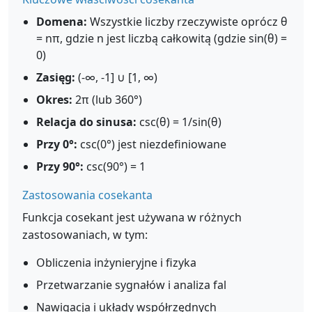
Domena:
Wszystkie liczby rzeczywiste oprócz θ
= nπ, gdzie n jest liczbą całkowitą (gdzie sin(θ) =
0)
Zasięg:
(-∞, -1] ∪ [1, ∞)
Okres:
2π (lub 360°)
Relacja do sinusa:
csc(θ) = 1/sin(θ)
Przy 0°:
csc(0°) jest niezdefiniowane
Przy 90°:
csc(90°) = 1
Zastosowania cosekanta
Funkcja cosekant jest używana w różnych
zastosowaniach, w tym:
Obliczenia inżynieryjne i fizyka
Przetwarzanie sygnałów i analiza fal
Nawigacja i układy współrzędnych