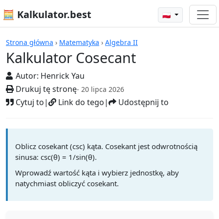
🧮 Kalkulator.best
🇵🇱
Kalkulatory
Strona główna
›
Matematyka
›
Algebra II
Kalkulator Cosecant
Autor:
Henrick Yau
Drukuj tę stronę
- 20 lipca 2026
Cytuj to
|
Link do tego
|
Udostępnij to
Oblicz cosekant (csc) kąta. Cosekant jest odwrotnością
sinusa: csc(θ) = 1/sin(θ).
Wprowadź wartość kąta i wybierz jednostkę, aby
natychmiast obliczyć cosekant.