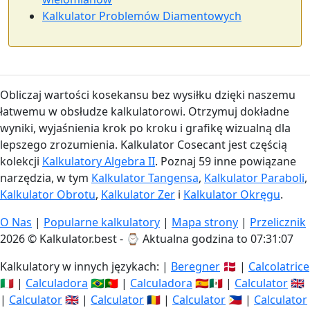
Kalkulator Problemów Diamentowych
Obliczaj wartości kosekansu bez wysiłku dzięki naszemu
łatwemu w obsłudze kalkulatorowi. Otrzymuj dokładne
wyniki, wyjaśnienia krok po kroku i grafikę wizualną dla
lepszego zrozumienia. Kalkulator Cosecant jest częścią
kolekcji
Kalkulatory Algebra II
. Poznaj 59 inne powiązane
narzędzia, w tym
Kalkulator Tangensa
,
Kalkulator Paraboli
,
Kalkulator Obrotu
,
Kalkulator Zer
i
Kalkulator Okręgu
.
O Nas
|
Popularne kalkulatory
|
Mapa strony
|
Przelicznik
2026 © Kalkulator.best - ⌚
Aktualna godzina to 07:31:07
Kalkulatory w innych językach: |
Beregner
🇩🇰 |
Calcolatrice
🇮🇹 |
Calculadora
🇧🇷🇵🇹 |
Calculadora
🇪🇸🇲🇽 |
Calculator
🇬🇧
|
Calculator
🇬🇧 |
Calculator
🇷🇴 |
Calculator
🇵🇭 |
Calculator