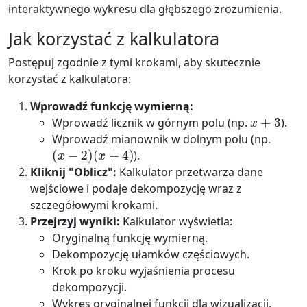
interaktywnego wykresu dla głębszego zrozumienia.
Jak korzystać z kalkulatora
Postępuj zgodnie z tymi krokami, aby skutecznie
korzystać z kalkulatora:
Wprowadź funkcję wymierną:
x
+
3
Wprowadź licznik w górnym polu (np.
).
Wprowadź mianownik w dolnym polu (np.
(
x
−
2
)
(
x
+
4
)
).
Kliknij "Oblicz":
Kalkulator przetwarza dane
wejściowe i podaje dekompozycję wraz z
szczegółowymi krokami.
Przejrzyj wyniki:
Kalkulator wyświetla:
Oryginalną funkcję wymierną.
Dekompozycję ułamków częściowych.
Krok po kroku wyjaśnienia procesu
dekompozycji.
Wykres oryginalnej funkcji dla wizualizacji.