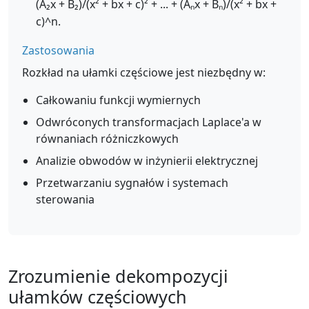
(A₂x + B₂)/(x² + bx + c)² + ... + (Aₙx + Bₙ)/(x² + bx +
c)^n.
Zastosowania
Rozkład na ułamki częściowe jest niezbędny w:
Całkowaniu funkcji wymiernych
Odwróconych transformacjach Laplace'a w
równaniach różniczkowych
Analizie obwodów w inżynierii elektrycznej
Przetwarzaniu sygnałów i systemach
sterowania
Zrozumienie dekompozycji
ułamków częściowych