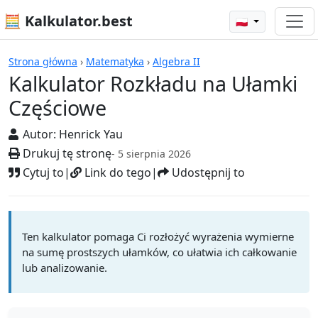
🧮 Kalkulator.best
🇵🇱
Kalkulatory
Strona główna
›
Matematyka
›
Algebra II
Kalkulator Rozkładu na Ułamki
Częściowe
Autor:
Henrick Yau
Drukuj tę stronę
- 5 sierpnia 2026
Cytuj to
|
Link do tego
|
Udostępnij to
Ten kalkulator pomaga Ci rozłożyć wyrażenia wymierne
na sumę prostszych ułamków, co ułatwia ich całkowanie
lub analizowanie.