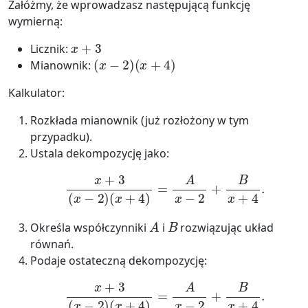
Załóżmy, że wprowadzasz następującą funkcję
wymierną:
x
+
3
Licznik:
(
x
−
2
)
(
x
+
4
)
Mianownik:
Kalkulator:
Rozkłada mianownik (już rozłożony w tym
przypadku).
Ustala dekompozycję jako:
x
+
3
(
x
−
2
)
(
x
+
4
)
=
A
x
−
2
+
B
x
+
4
.
A
B
Określa współczynniki
i
rozwiązując układ
równań.
Podaje ostateczną dekompozycję:
x
+
3
(
x
−
2
)
(
x
+
4
)
=
A
x
−
2
+
B
x
+
4
.