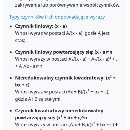
zakrywania lub porównywanie współczynników.
Typy czynników i ich odpowiadające wyrazy
Czynnik liniowy: (x - a)
Wnosi wyraz w postaci A/(x - a), gdzie A jest
stałą.
Czynnik liniowy powtarzający się: (x - a)^n
Wnosi wyrazy w postaci A₁/(x - a) + A₂/(x - a)² + ...
+ Aₙ/(x - a)^n.
Nieredukowalny czynnik kwadratowy: (x² +
bx + c)
Wnosi wyraz w postaci (Ax + B)/(x² + bx + c),
gdzie A i B są stałymi.
Czynnik kwadratowy nieredukowalny
powtarzający się: (x² + bx + c)^n
Wnosi wyrazy w postaci (A₁x + B₁)/(x² + bx + c) +