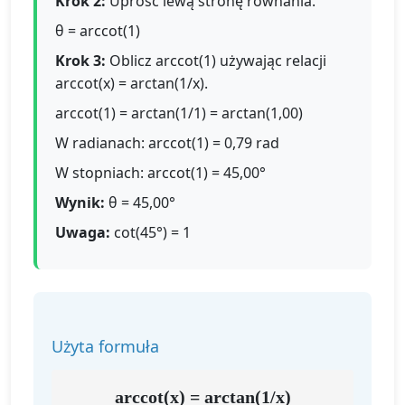
Krok 2:
Uprość lewą stronę równania.
θ = arccot(1)
Krok 3:
Oblicz arccot(1) używając relacji
arccot(x) = arctan(1/x).
arccot(1) = arctan(1/1) = arctan(1,00)
W radianach: arccot(1) = 0,79 rad
W stopniach: arccot(1) = 45,00°
Wynik:
θ = 45,00°
Uwaga:
cot(45°) = 1
Użyta formuła
arccot(x) = arctan(1/x)