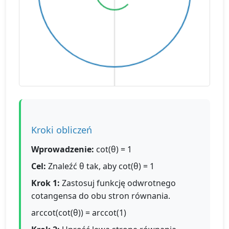
Kroki obliczeń
Wprowadzenie:
cot(θ) = 1
Cel:
Znaleźć θ tak, aby cot(θ) = 1
Krok 1:
Zastosuj funkcję odwrotnego
cotangensa do obu stron równania.
arccot(cot(θ)) = arccot(1)