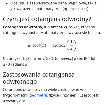
Obsługuje zaawansowane dane wejściowe, takie
jak wyrażenia matematyczne (np.
).
sqrt(3)/3
Czym jest cotangens odwrotny?
Cotangens odwrotny
, lub
arccot(x)
, to kąt, którego
x
cotangens wynosi
. Matematycznie wyraża się to jako:
a
r
c
c
o
t
(
x
)
=
arctan
(
1
x
)
x
=
3
/
3
a
r
c
c
o
t
(
x
)
=
60
∘
Na przykład, jeśli
, to
lub
π
/
3
radianów.
Zastosowania cotangensa
odwrotnego
Cotangens odwrotny ma wiele zastosowań w
trygonometrii,
geometrii
, fizyce i inżynierii. Często jest
używany do: