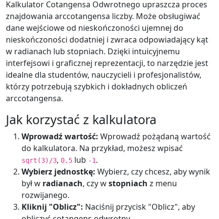
Kalkulator Cotangensa Odwrotnego upraszcza proces
znajdowania arccotangensa liczby. Może obsługiwać
dane wejściowe od nieskończoności ujemnej do
nieskończoności dodatniej i zwraca odpowiadający kąt
w radianach lub stopniach. Dzięki intuicyjnemu
interfejsowi i graficznej reprezentacji, to narzędzie jest
idealne dla studentów, nauczycieli i profesjonalistów,
którzy potrzebują szybkich i dokładnych obliczeń
arccotangensa.
Jak korzystać z kalkulatora
Wprowadź wartość:
Wprowadź pożądaną wartość
do kalkulatora. Na przykład, możesz wpisać
,
lub
.
sqrt(3)/3
0.5
-1
Wybierz jednostkę:
Wybierz, czy chcesz, aby wynik
był w
radianach
, czy w
stopniach
z menu
rozwijanego.
Kliknij "Oblicz":
Naciśnij przycisk "Oblicz", aby
obliczyć cotangens odwrotny.