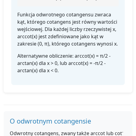
Funkcja odwrotnego cotangensu zwraca
kąt, którego cotangens jest równy wartości
wejściowej. Dla każdej liczby rzeczywistej x,
arccot(x) jest zdefiniowane jako kąt w
zakresie (0, π), którego cotangens wynosi x.
Alternatywne obliczenie: arccot(x) = π/2 -
arctan(x) dla x > 0, lub arccot(x) = -π/2 -
arctan(x) dla x < 0.
O odwrotnym cotangensie
-
Odwrotny cotangens, zwany także arccot lub cot