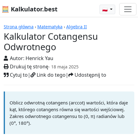
🧮 Kalkulator.best
🇵🇱
Kalkulatory
Strona główna
›
Matematyka
›
Algebra II
Kalkulator Cotangensu
Odwrotnego
Autor:
Henrick Yau
Drukuj tę stronę
- 18 maja 2025
Cytuj to
|
Link do tego
|
Udostępnij to
Oblicz odwrotną cotangens (arccot) wartości, która daje
kąt, którego cotangens równa się wartości wejściowej.
Zakres odwrotnego cotangensu to (0, π) radianów lub
(0°, 180°).