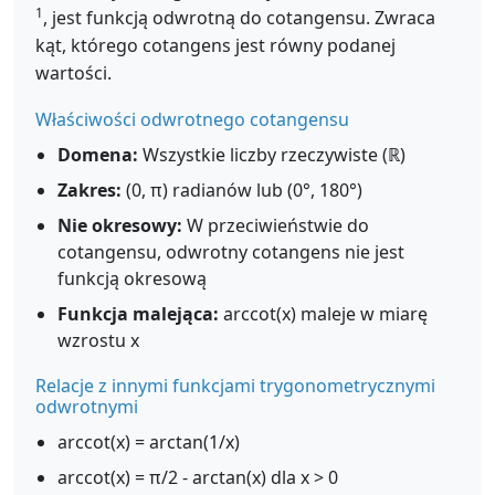
1
, jest funkcją odwrotną do cotangensu. Zwraca
kąt, którego cotangens jest równy podanej
wartości.
Właściwości odwrotnego cotangensu
Domena:
Wszystkie liczby rzeczywiste (ℝ)
Zakres:
(0, π) radianów lub (0°, 180°)
Nie okresowy:
W przeciwieństwie do
cotangensu, odwrotny cotangens nie jest
funkcją okresową
Funkcja malejąca:
arccot(x) maleje w miarę
wzrostu x
Relacje z innymi funkcjami trygonometrycznymi
odwrotnymi
arccot(x) = arctan(1/x)
arccot(x) = π/2 - arctan(x) dla x > 0