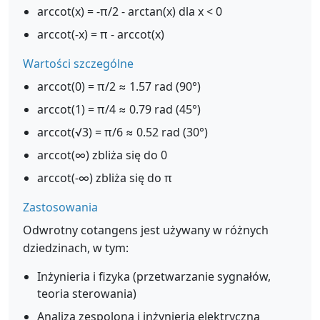
arccot(x) = -π/2 - arctan(x) dla x < 0
arccot(-x) = π - arccot(x)
Wartości szczególne
arccot(0) = π/2 ≈ 1.57 rad (90°)
arccot(1) = π/4 ≈ 0.79 rad (45°)
arccot(√3) = π/6 ≈ 0.52 rad (30°)
arccot(∞) zbliża się do 0
arccot(-∞) zbliża się do π
Zastosowania
Odwrotny cotangens jest używany w różnych
dziedzinach, w tym:
Inżynieria i fizyka (przetwarzanie sygnałów,
teoria sterowania)
Analiza zespolona i inżynieria elektryczna