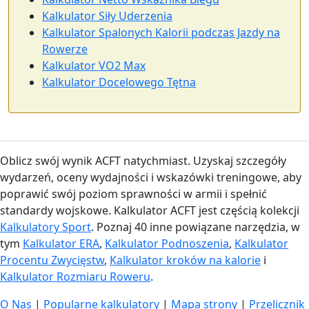
Kalkulator Siły Uderzenia
Kalkulator Spalonych Kalorii podczas Jazdy na
Rowerze
Kalkulator VO2 Max
Kalkulator Docelowego Tętna
Oblicz swój wynik ACFT natychmiast. Uzyskaj szczegóły
wydarzeń, oceny wydajności i wskazówki treningowe, aby
poprawić swój poziom sprawności w armii i spełnić
standardy wojskowe. Kalkulator ACFT jest częścią kolekcji
Kalkulatory Sport
. Poznaj 40 inne powiązane narzędzia, w
tym
Kalkulator ERA
,
Kalkulator Podnoszenia
,
Kalkulator
Procentu Zwycięstw
,
Kalkulator kroków na kalorie
i
Kalkulator Rozmiaru Roweru
.
O Nas
|
Popularne kalkulatory
|
Mapa strony
|
Przelicznik