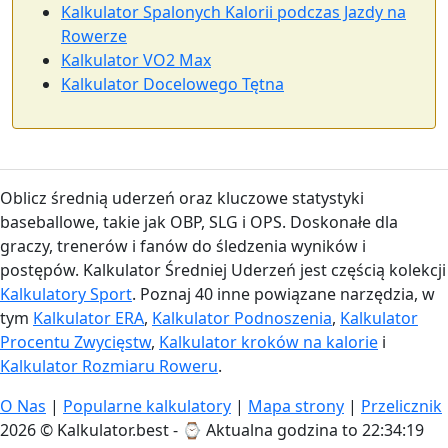
Kalkulator Spalonych Kalorii podczas Jazdy na
Rowerze
Kalkulator VO2 Max
Kalkulator Docelowego Tętna
Oblicz średnią uderzeń oraz kluczowe statystyki
baseballowe, takie jak OBP, SLG i OPS. Doskonałe dla
graczy, trenerów i fanów do śledzenia wyników i
postępów. Kalkulator Średniej Uderzeń jest częścią kolekcji
Kalkulatory Sport
. Poznaj 40 inne powiązane narzędzia, w
tym
Kalkulator ERA
,
Kalkulator Podnoszenia
,
Kalkulator
Procentu Zwycięstw
,
Kalkulator kroków na kalorie
i
Kalkulator Rozmiaru Roweru
.
O Nas
|
Popularne kalkulatory
|
Mapa strony
|
Przelicznik
2026 © Kalkulator.best - ⌚
Aktualna godzina to 22:34:20