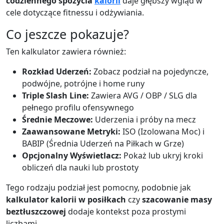
codziennego spożycia
kalorii
daje głębszy wgląd w
cele dotyczące fitnessu i odżywiania.
Co jeszcze pokazuje?
Ten kalkulator zawiera również:
Rozkład Uderzeń:
Zobacz podział na pojedyncze,
podwójne, potrójne i home runy
Triple Slash Line:
Zawiera AVG / OBP / SLG dla
pełnego profilu ofensywnego
Średnie Meczowe:
Uderzenia i próby na mecz
Zaawansowane Metryki:
ISO (Izolowana Moc) i
BABIP (Średnia Uderzeń na Piłkach w Grze)
Opcjonalny Wyświetlacz:
Pokaż lub ukryj kroki
obliczeń dla nauki lub prostoty
Tego rodzaju podział jest pomocny, podobnie jak
kalkulator kalorii w posiłkach
czy
szacowanie masy
beztłuszczowej
dodaje kontekst poza prostymi
liczbami.