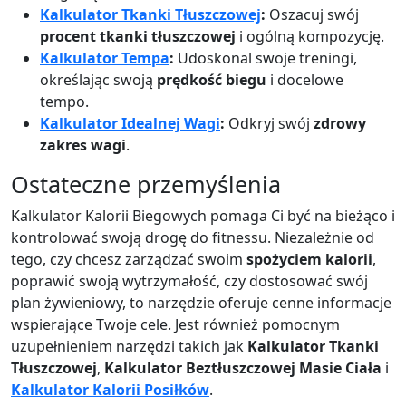
Kalkulator Tkanki Tłuszczowej
:
Oszacuj swój
procent tkanki tłuszczowej
i ogólną kompozycję.
Kalkulator Tempa
:
Udoskonal swoje treningi,
określając swoją
prędkość biegu
i docelowe
tempo.
Kalkulator Idealnej Wagi
:
Odkryj swój
zdrowy
zakres wagi
.
Ostateczne przemyślenia
Kalkulator Kalorii Biegowych pomaga Ci być na bieżąco i
kontrolować swoją drogę do fitnessu. Niezależnie od
tego, czy chcesz zarządzać swoim
spożyciem kalorii
,
poprawić swoją wytrzymałość, czy dostosować swój
plan żywieniowy, to narzędzie oferuje cenne informacje
wspierające Twoje cele. Jest również pomocnym
uzupełnieniem narzędzi takich jak
Kalkulator Tkanki
Tłuszczowej
,
Kalkulator Beztłuszczowej Masie Ciała
i
Kalkulator Kalorii Posiłków
.