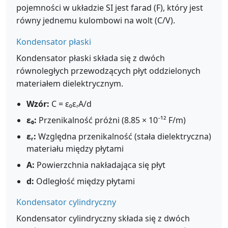
pojemności w układzie SI jest farad (F), który jest
równy jednemu kulombowi na wolt (C/V).
Kondensator płaski
Kondensator płaski składa się z dwóch
równoległych przewodzących płyt oddzielonych
materiałem dielektrycznym.
Wzór:
C = ε₀εᵣA/d
ε₀:
Przenikalność próżni (8.85 × 10⁻¹² F/m)
εᵣ:
Względna przenikalność (stała dielektryczna)
materiału między płytami
A:
Powierzchnia nakładająca się płyt
d:
Odległość między płytami
Kondensator cylindryczny
Kondensator cylindryczny składa się z dwóch