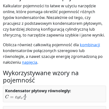
Kalkulator pojemności to łatwe w użyciu narzędzie
online, które pomaga określić pojemność różnych
typów kondensatorów. Niezależnie od tego, czy
pracujesz z podstawowym kondensatorem płytowym,
czy bardziej złożoną konfiguracją cylindryczną lub
sferyczną, to narzędzie zapewnia szybkie i jasne wyniki.
Oblicza również całkowitą pojemność dla
kombinacji
kondensatorów połączonych szeregowo lub
równolegle, a nawet szacuje energię zgromadzoną po
nałożeniu
napięcia
.
Wykorzystywane wzory na
pojemność
Kondensator płytowy równoległy:
C
=
ε
0
ε
r
A
d