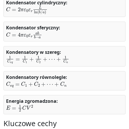
Kondensator cylindryczny:
C
=
2
π
ε
0
ε
r
L
ln
(
b
/
a
)
Kondensator sferyczny:
C
=
4
π
ε
0
ε
r
a
b
b
−
a
Kondensatory w szereg:
1
C
e
q
=
1
C
1
+
1
C
2
+
⋯
+
1
C
n
Kondensatory równolegle:
C
e
q
=
C
1
+
C
2
+
⋯
+
C
n
Energia zgromadzona:
E
=
1
2
C
V
2
Kluczowe cechy