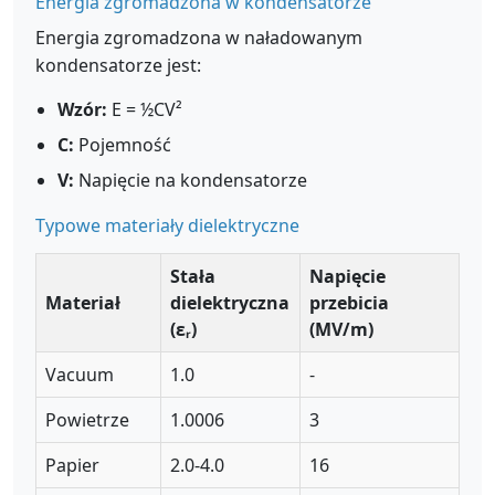
Energia zgromadzona w kondensatorze
Energia zgromadzona w naładowanym
kondensatorze jest:
Wzór:
E = ½CV²
C:
Pojemność
V:
Napięcie na kondensatorze
Typowe materiały dielektryczne
Stała
Napięcie
Materiał
dielektryczna
przebicia
(εᵣ)
(MV/m)
Vacuum
1.0
-
Powietrze
1.0006
3
Papier
2.0-4.0
16