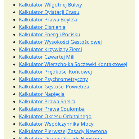
Kalkulator Wilgotnej Bulwy
Kalkulator Dylatacji Czasu
Kalkulator Prawa Boyle'a
Kalkulator Ciśnienia
Kalkulator Energii Pocisku
Kalkulator Wysokości Gęstościowej
Kalkulator Krzywizny Ziemi
Kalkulator Czwartej Mili
Kalkulator Wierzchołka Soczewki Kontaktowej
Kalkulator Prędkości Końcowej
Kalkulator Psychrometryczny
Kalkulator Gęstości Powietrza
Kalkulator Napięcia
Kalkulator Prawa Snell'a
Kalkulator Prawa Coulomba
Kalkulator Okresu Orbitalnego
Kalkulator Współczynnika Mocy
Kalkulator Pierwszej Zasady Newtona
Kalkulator Drugiej Zasady Newtona