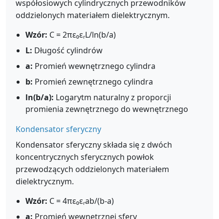
współosiowych cylindrycznych przewodników
oddzielonych materiałem dielektrycznym.
Wzór:
C = 2πε₀εᵣL/ln(b/a)
L:
Długość cylindrów
a:
Promień wewnętrznego cylindra
b:
Promień zewnętrznego cylindra
ln(b/a):
Logarytm naturalny z proporcji
promienia zewnętrznego do wewnętrznego
Kondensator sferyczny
Kondensator sferyczny składa się z dwóch
koncentrycznych sferycznych powłok
przewodzących oddzielonych materiałem
dielektrycznym.
Wzór:
C = 4πε₀εᵣab/(b-a)
a:
Promień wewnętrznej sfery