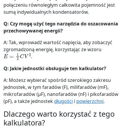
połączeniu równoległym całkowita pojemność jest
sumą indywidualnych kondensatorów.
Q: Czy mogę użyć tego narzędzia do oszacowania
przechowywanej energii?
A: Tak, wprowadź wartość napięcia, aby zobaczyć
zgromadzoną energię, korzystając ze wzoru
E
=
1
2
C
V
2
.
Q: Jakie jednostki obsługuje ten kalkulator?
A: Możesz wybierać spośród szerokiego zakresu
jednostek, w tym faradów (F), milifaradów (mF),
mikrofaradów (μF), nanofaradów (nF) i pikofaradów
(pF), a także jednostek
długości
i
powierzchni
.
Dlaczego warto korzystać z tego
kalkulatora?