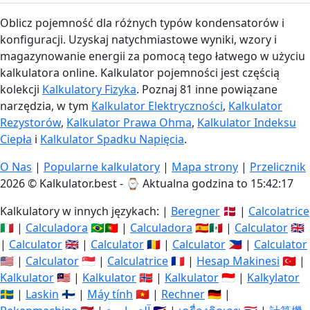
Oblicz pojemność dla różnych typów kondensatorów i
konfiguracji. Uzyskaj natychmiastowe wyniki, wzory i
magazynowanie energii za pomocą tego łatwego w użyciu
kalkulatora online. Kalkulator pojemności jest częścią
kolekcji
Kalkulatory Fizyka
. Poznaj 81 inne powiązane
narzędzia, w tym
Kalkulator Elektryczności
,
Kalkulator
Rezystorów
,
Kalkulator Prawa Ohma
,
Kalkulator Indeksu
Ciepła
i
Kalkulator Spadku Napięcia
.
O Nas
|
Popularne kalkulatory
|
Mapa strony
|
Przelicznik
2026 © Kalkulator.best - ⌚
Aktualna godzina to 15:42:17
Kalkulatory w innych językach: |
Beregner
🇩🇰 |
Calcolatrice
🇮🇹 |
Calculadora
🇧🇷🇵🇹 |
Calculadora
🇪🇸🇲🇽 |
Calculator
🇬🇧
|
Calculator
🇬🇧 |
Calculator
🇷🇴 |
Calculator
🇵🇭 |
Calculator
🇺🇸 |
Calculator
🇸🇬 |
Calculatrice
🇫🇷 |
Hesap Makinesi
🇹🇷 |
Kalkulator
🇲🇾 |
Kalkulator
🇳🇴 |
Kalkulator
🇮🇩 |
Kalkylator
🇸🇪 |
Laskin
🇫🇮 |
Máy tính
🇻🇳 |
Rechner
🇩🇪 |