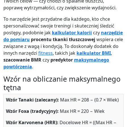
Twoich celów — czy chodzi o spalanie tłuszczu,
poprawę wytrzymałości, czy zwiększenie wydajności.
To narzędzie jest przydatne dla każdego, kto chce
spersonalizować swoje treningi i skuteczniej śledzić
postępy, podobnie jak
kalkulator kalorii
czy
narzędzie
do pomiaru
procentu tkanki tłuszczowej
wspiera cele
związane z wagą i kondycją. To doskonały dodatek do
innych narzędzi
fitness
, takich jak
kalkulator BMI
,
szacowanie BMR
czy
predyktor
maksymalnego
powtórzenia
.
Wzór na obliczanie maksymalnego
tętna
Wzór Tanaki (zalecany):
Max HR = 208 − (0.7 × Wiek)
Wzór Foxa (tradycyjny):
Max HR = 220 − Wiek
Wzór Karvonena (HRR):
Docelowe HR = ((Max HR −