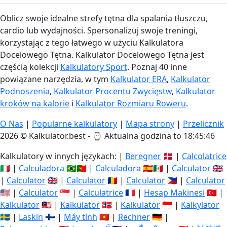
Oblicz swoje idealne strefy tętna dla spalania tłuszczu,
cardio lub wydajności. Spersonalizuj swoje treningi,
korzystając z tego łatwego w użyciu Kalkulatora
Docelowego Tętna. Kalkulator Docelowego Tętna jest
częścią kolekcji
Kalkulatory Sport
. Poznaj 40 inne
powiązane narzędzia, w tym
Kalkulator ERA
,
Kalkulator
Podnoszenia
,
Kalkulator Procentu Zwycięstw
,
Kalkulator
kroków na kalorie
i
Kalkulator Rozmiaru Roweru
.
O Nas
|
Popularne kalkulatory
|
Mapa strony
|
Przelicznik
2026 © Kalkulator.best - ⌚
Aktualna godzina to 18:45:47
Kalkulatory w innych językach: |
Beregner
🇩🇰 |
Calcolatrice
🇮🇹 |
Calculadora
🇧🇷🇵🇹 |
Calculadora
🇪🇸🇲🇽 |
Calculator
🇬🇧
|
Calculator
🇬🇧 |
Calculator
🇷🇴 |
Calculator
🇵🇭 |
Calculator
🇺🇸 |
Calculator
🇸🇬 |
Calculatrice
🇫🇷 |
Hesap Makinesi
🇹🇷 |
Kalkulator
🇲🇾 |
Kalkulator
🇳🇴 |
Kalkulator
🇮🇩 |
Kalkylator
🇸🇪 |
Laskin
🇫🇮 |
Máy tính
🇻🇳 |
Rechner
🇩🇪 |