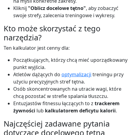
na myśli konkretne zakresy.
Kliknij
"Oblicz docelowe tętno"
, aby zobaczyć
swoje strefy, zalecenia treningowe i wykresy.
Kto może skorzystać z tego
narzędzia?
Ten kalkulator jest cenny dla:
Początkujących, którzy chcą mieć uporządkowany
punkt wyjścia.
Atletów dążących do
optymalizacji
treningu przy
użyciu precyzyjnych stref tętna.
Osób skoncentrowanych na utracie wagi, które
chcą pozostać w strefie spalania tłuszczu.
Entuzjastów fitnessu łączących to z
trackerem
żywności
lub
kalkulatorem deficytu kalorii
.
Najczęściej zadawane pytania
dotyczące docelowego tętna