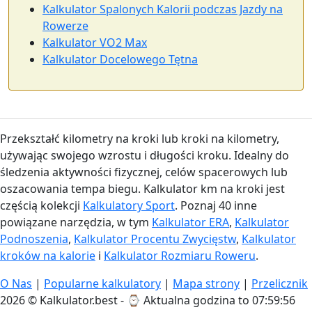
Kalkulator Spalonych Kalorii podczas Jazdy na
Rowerze
Kalkulator VO2 Max
Kalkulator Docelowego Tętna
Przekształć kilometry na kroki lub kroki na kilometry,
używając swojego wzrostu i długości kroku. Idealny do
śledzenia aktywności fizycznej, celów spacerowych lub
oszacowania tempa biegu. Kalkulator km na kroki jest
częścią kolekcji
Kalkulatory Sport
. Poznaj 40 inne
powiązane narzędzia, w tym
Kalkulator ERA
,
Kalkulator
Podnoszenia
,
Kalkulator Procentu Zwycięstw
,
Kalkulator
kroków na kalorie
i
Kalkulator Rozmiaru Roweru
.
O Nas
|
Popularne kalkulatory
|
Mapa strony
|
Przelicznik
2026 © Kalkulator.best - ⌚
Aktualna godzina to 07:59:56