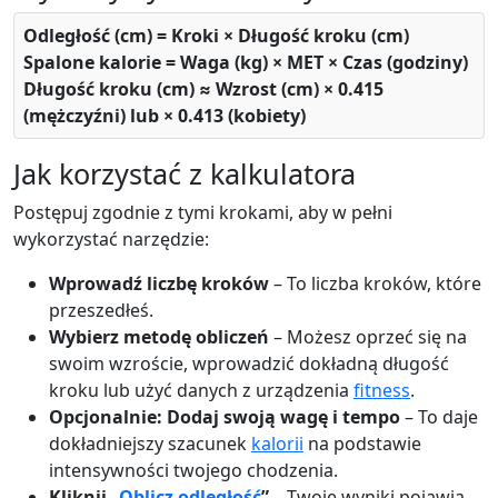
Odległość (cm) = Kroki × Długość kroku (cm)
Spalone kalorie = Waga (kg) × MET × Czas (godziny)
Długość kroku (cm) ≈ Wzrost (cm) × 0.415
(mężczyźni) lub × 0.413 (kobiety)
Jak korzystać z kalkulatora
Postępuj zgodnie z tymi krokami, aby w pełni
wykorzystać narzędzie:
Wprowadź liczbę kroków
– To liczba kroków, które
przeszedłeś.
Wybierz metodę obliczeń
– Możesz oprzeć się na
swoim wzroście, wprowadzić dokładną długość
kroku lub użyć danych z urządzenia
fitness
.
Opcjonalnie: Dodaj swoją wagę i tempo
– To daje
dokładniejszy szacunek
kalorii
na podstawie
intensywności twojego chodzenia.
Kliknij „
Oblicz odległość
”
– Twoje wyniki pojawią