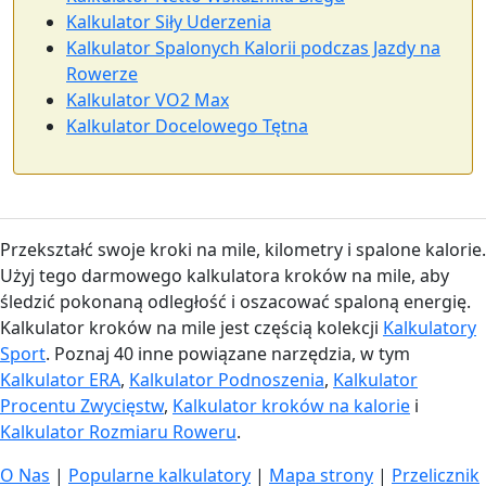
Kalkulator Siły Uderzenia
Kalkulator Spalonych Kalorii podczas Jazdy na
Rowerze
Kalkulator VO2 Max
Kalkulator Docelowego Tętna
Przekształć swoje kroki na mile, kilometry i spalone kalorie.
Użyj tego darmowego kalkulatora kroków na mile, aby
śledzić pokonaną odległość i oszacować spaloną energię.
Kalkulator kroków na mile jest częścią kolekcji
Kalkulatory
Sport
. Poznaj 40 inne powiązane narzędzia, w tym
Kalkulator ERA
,
Kalkulator Podnoszenia
,
Kalkulator
Procentu Zwycięstw
,
Kalkulator kroków na kalorie
i
Kalkulator Rozmiaru Roweru
.
O Nas
|
Popularne kalkulatory
|
Mapa strony
|
Przelicznik