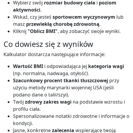
Wybierz swój
rozmiar budowy ciała
i
poziom
aktywności
.
Wskaź, czy jesteś
sportowcem wyczynowym
lub
masz
przewlekłą chorobę zdrowotną
.
Kliknij
"Oblicz BMI"
, aby zobaczyć swoje wyniki.
Co dowiesz się z wyników
Kalkulator dostarcza następujące informacje:
Wartość BMI
i odpowiadająca jej
kategoria wagi
(np. normalna, nadwaga, otyłość).
Szacunkowy procent tkanki tłuszczowej
przy
użyciu metody marynarki wojennej USA (jeśli
podano dane o talii/szyi).
Twój
zdrowy zakres wagi
na podstawie wzrostu i
profilu ciała.
Spersonalizowane notatki zdrowotne i informacje o
kondycji.
Jasne, konkretne
zalecenia
wspierające twoją