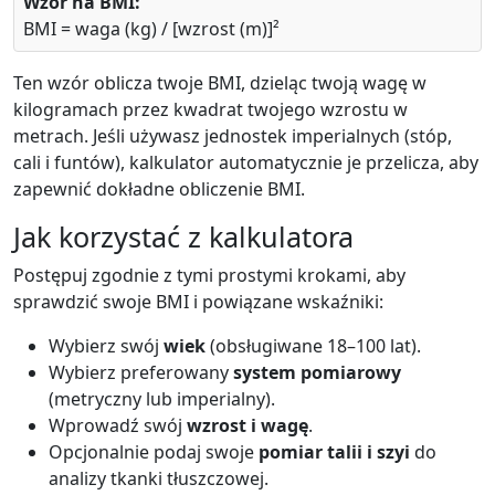
Wzór na BMI:
BMI = waga (kg) / [wzrost (m)]²
Ten wzór oblicza twoje BMI, dzieląc twoją wagę w
kilogramach przez kwadrat twojego wzrostu w
metrach. Jeśli używasz jednostek imperialnych (stóp,
cali i funtów), kalkulator automatycznie je przelicza, aby
zapewnić dokładne obliczenie BMI.
Jak korzystać z kalkulatora
Postępuj zgodnie z tymi prostymi krokami, aby
sprawdzić swoje BMI i powiązane wskaźniki:
Wybierz swój
wiek
(obsługiwane 18–100 lat).
Wybierz preferowany
system pomiarowy
(metryczny lub imperialny).
Wprowadź swój
wzrost i wagę
.
Opcjonalnie podaj swoje
pomiar talii i szyi
do
analizy tkanki tłuszczowej.