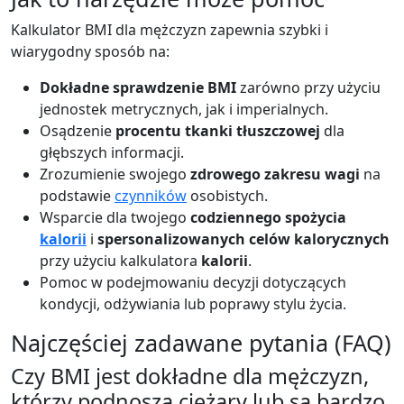
Kalkulator BMI dla mężczyzn zapewnia szybki i
wiarygodny sposób na:
Dokładne sprawdzenie BMI
zarówno przy użyciu
jednostek metrycznych, jak i imperialnych.
Osądzenie
procentu tkanki tłuszczowej
dla
głębszych informacji.
Zrozumienie swojego
zdrowego zakresu wagi
na
podstawie
czynników
osobistych.
Wsparcie dla twojego
codziennego spożycia
kalorii
i
spersonalizowanych celów kalorycznych
przy użyciu kalkulatora
kalorii
.
Pomoc w podejmowaniu decyzji dotyczących
kondycji, odżywiania lub poprawy stylu życia.
Najczęściej zadawane pytania (FAQ)
Czy BMI jest dokładne dla mężczyzn,
którzy podnoszą ciężary lub są bardzo