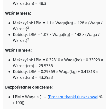
Wzrost(cm) − 48.3
Wzór Jamesa:
Mężczyźni: LBM = 1.1 × Waga(kg) − 128 × (Waga /
2
Wzrost)
Kobiety: LBM = 1.07 × Waga(kg) − 148 × (Waga /
2
Wzrost)
Wzór Hume'a:
Mężczyźni: LBM = 0.32810 × Waga(kg) + 0.33929 ×
Wzrost(cm) − 29.5336
Kobiety: LBM = 0.29569 × Waga(kg) + 0.41813 ×
Wzrost(cm) − 43.2933
Bezpośrednie obliczenie:
LBM = Waga × (1 − (
Procent tkanki tłuszczowej
%
/ 100))