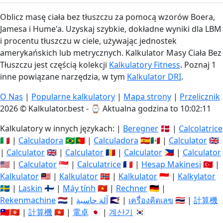
Oblicz masę ciała bez tłuszczu za pomocą wzorów Boera,
Jamesa i Hume'a. Uzyskaj szybkie, dokładne wyniki dla LBM
i procentu tłuszczu w ciele, używając jednostek
amerykańskich lub metrycznych. Kalkulator Masy Ciała Bez
Tłuszczu jest częścią kolekcji
Kalkulatory Fitness
. Poznaj 1
inne powiązane narzędzia, w tym
Kalkulator DRI
.
O Nas
|
Popularne kalkulatory
|
Mapa strony
|
Przelicznik
2026 © Kalkulator.best - ⌚
Aktualna godzina to 10:02:12
Kalkulatory w innych językach: |
Beregner
🇩🇰 |
Calcolatrice
🇮🇹 |
Calculadora
🇧🇷🇵🇹 |
Calculadora
🇪🇸🇲🇽 |
Calculator
🇬🇧
|
Calculator
🇬🇧 |
Calculator
🇷🇴 |
Calculator
🇵🇭 |
Calculator
🇺🇸 |
Calculator
🇸🇬 |
Calculatrice
🇫🇷 |
Hesap Makinesi
🇹🇷 |
Kalkulator
🇲🇾 |
Kalkulator
🇳🇴 |
Kalkulator
🇮🇩 |
Kalkylator
🇸🇪 |
Laskin
🇫🇮 |
Máy tính
🇻🇳 |
Rechner
🇩🇪 |
Rekenmachine
🇳🇱 |
آلة حاسبة
🇸🇦 |
เครื่องคิดเลข
🇹🇭 |
計算機
🇹🇼🇭🇰 |
計算機
🇭🇰 |
電卓
🇯🇵 |
계산기
🇰🇷