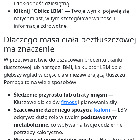
i dokładność dziesiętną.
Kliknij "Oblicz LBM"
— Twoje wyniki pojawią się
natychmiast, w tym szczegółowe wartości i
informacje zdrowotne.
Dlaczego masa ciała beztłuszczowej
ma znaczenie
W przeciwieństwie do oszacowań procentu tkanki
tłuszczowej lub narzędzi BMI, kalkulator LBM daje
głębszy wgląd w część ciała niezawierającą tłuszczu.
Pomaga to na wiele sposobów:
Śledzenie przyrostu lub utraty mięśni
—
Kluczowe dla celów
fitness
i planowania siły.
Szacowanie dziennego spożycia
kalorii
— LBM
odgrywa dużą rolę w twoim
podstawowym
metabolizmie
, co wpływa na twoje codzienne
potrzeby kaloryczne.
Wsparcie planów dietetycznych
— Niezależnie od