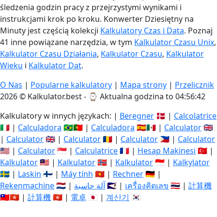
śledzenia godzin pracy z przejrzystymi wynikami i
instrukcjami krok po kroku. Konwerter Dziesiętny na
Minuty jest częścią kolekcji
Kalkulatory Czas i Data
. Poznaj
41 inne powiązane narzędzia, w tym
Kalkulator Czasu Unix
,
Kalkulator Czasu Działania
,
Kalkulator Czasu
,
Kalkulator
Wieku
i
Kalkulator Dat
.
O Nas
|
Popularne kalkulatory
|
Mapa strony
|
Przelicznik
2026 © Kalkulator.best - ⌚
Aktualna godzina to 04:56:43
Kalkulatory w innych językach: |
Beregner
🇩🇰 |
Calcolatrice
🇮🇹 |
Calculadora
🇧🇷🇵🇹 |
Calculadora
🇪🇸🇲🇽 |
Calculator
🇬🇧
|
Calculator
🇬🇧 |
Calculator
🇷🇴 |
Calculator
🇵🇭 |
Calculator
🇺🇸 |
Calculator
🇸🇬 |
Calculatrice
🇫🇷 |
Hesap Makinesi
🇹🇷 |
Kalkulator
🇲🇾 |
Kalkulator
🇳🇴 |
Kalkulator
🇮🇩 |
Kalkylator
🇸🇪 |
Laskin
🇫🇮 |
Máy tính
🇻🇳 |
Rechner
🇩🇪 |
Rekenmachine
🇳🇱 |
آلة حاسبة
🇸🇦 |
เครื่องคิดเลข
🇹🇭 |
計算機
🇹🇼🇭🇰 |
計算機
🇭🇰 |
電卓
🇯🇵 |
계산기
🇰🇷