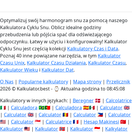
Optymalizuj swój harmonogram snu za pomocą naszego
Kalkulatora Cyklu Snu. Oblicz idealne godziny
przebudzenia lub pójścia spać dla odświeżającego
odpoczynku. Łatwy w użyciu i konfigurowalny! Kalkulator
Cyklu Snu jest częścią kolekcji
Kalkulatory Czas i Data
.
Poznaj 40 inne powiązane narzędzia, w tym
Kalkulator
Czasu Unix
,
Kalkulator Czasu Działania
,
Kalkulator Czasu
,
Kalkulator Wieku
i
Kalkulator Dat
.
O Nas
|
Popularne kalkulatory
|
Mapa strony
|
Przelicznik
2026 © Kalkulator.best - ⌚
Aktualna godzina to 08:45:08
Kalkulatory w innych językach: |
Beregner
🇩🇰 |
Calcolatrice
🇮🇹 |
Calculadora
🇧🇷🇵🇹 |
Calculadora
🇪🇸🇲🇽 |
Calculator
🇬🇧
|
Calculator
🇬🇧 |
Calculator
🇷🇴 |
Calculator
🇵🇭 |
Calculator
🇺🇸 |
Calculator
🇸🇬 |
Calculatrice
🇫🇷 |
Hesap Makinesi
🇹🇷 |
Kalkulator
🇲🇾 |
Kalkulator
🇳🇴 |
Kalkulator
🇮🇩 |
Kalkylator