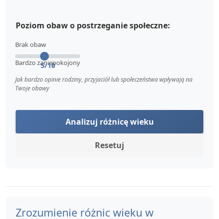
Poziom obaw o postrzeganie społeczne:
Brak obaw
Bardzo zaniepokojony
5/10
Jak bardzo opinie rodziny, przyjaciół lub społeczeństwa wpływają na
Twoje obawy
Analizuj różnicę wieku
Resetuj
Zrozumienie różnic wieku w