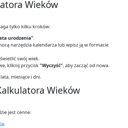
ulatora Wieków
maga tylko kilku kroków:
ata urodzenia"
.
ocą narzędzia kalendarza lub wpisz ją w formacie
świetlić swój wiek.
e, kliknij przycisk
"Wyczyść"
, aby zacząć od nowa.
ta, miesiące i dni.
 Kalkulatora Wieków
zie jest cenne:
ia
.