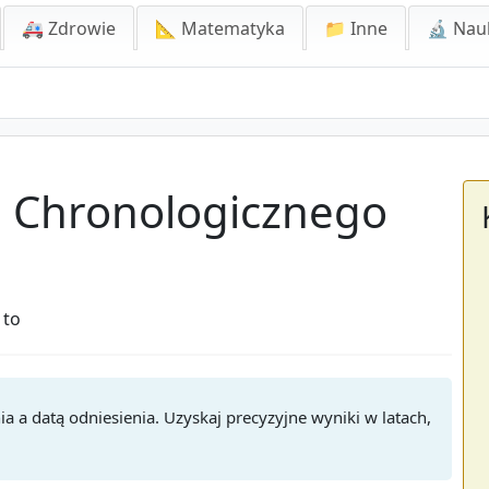
🚑 Zdrowie
📐 Matematyka
📁 Inne
🔬 Nau
u Chronologicznego
 to
a a datą odniesienia. Uzyskaj precyzyjne wyniki w latach,