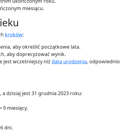
atnim ukończonym roku.
ńczonym miesiącu.
ieku
ch
kroków
:
nia, aby określić początkowe lata.
ach, aby doprecyzować wynik.
ie jest wcześniejszy niż
data urodzenia
, odpowiednio
, a dzisiaj jest 31 grudnia 2023 roku:
= 9 miesięcy.
6 dni.