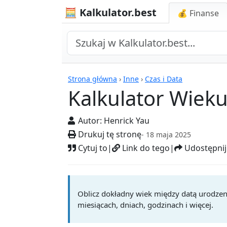
🧮 Kalkulator.best
💰 Finanse
Kalkulatory
Strona główna
›
Inne
›
Czas i Data
Kalkulator Wiek
Autor:
Henrick Yau
Drukuj tę stronę
- 18 maja 2025
Cytuj to
|
Link do tego
|
Udostępnij
Oblicz dokładny wiek między datą urodzeni
miesiącach, dniach, godzinach i więcej.