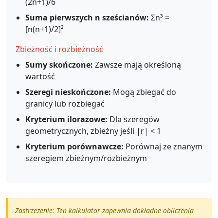
(2n+1)/6
Suma pierwszych n sześcianów:
Σn³ =
[n(n+1)/2]²
Zbieżność i rozbieżność
Sumy skończone:
Zawsze mają określoną
wartość
Szeregi nieskończone:
Mogą zbiegać do
granicy lub rozbiegać
Kryterium ilorazowe:
Dla szeregów
geometrycznych, zbieżny jeśli |r| < 1
Kryterium porównawcze:
Porównaj ze znanym
szeregiem zbieżnym/rozbieżnym
Zastrzeżenie: Ten kalkulator zapewnia dokładne obliczenia