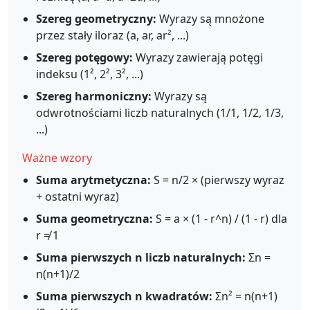
Szereg geometryczny:
Wyrazy są mnożone
przez stały iloraz (a, ar, ar², ...)
Szereg potęgowy:
Wyrazy zawierają potęgi
indeksu (1², 2², 3², ...)
Szereg harmoniczny:
Wyrazy są
odwrotnościami liczb naturalnych (1/1, 1/2, 1/3,
...)
Ważne wzory
Suma arytmetyczna:
S = n/2 × (pierwszy wyraz
+ ostatni wyraz)
Suma geometryczna:
S = a × (1 - r^n) / (1 - r) dla
r ≠ 1
Suma pierwszych n liczb naturalnych:
Σn =
n(n+1)/2
Suma pierwszych n kwadratów:
Σn² = n(n+1)