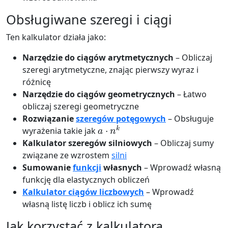
Obsługiwane szeregi i ciągi
Ten kalkulator działa jako:
Narzędzie do ciągów arytmetycznych
– Obliczaj
szeregi arytmetyczne, znając pierwszy wyraz i
różnicę
Narzędzie do ciągów geometrycznych
– Łatwo
obliczaj szeregi geometryczne
Rozwiązanie
szeregów potęgowych
– Obsługuje
a
⋅
n
k
wyrażenia takie jak
Kalkulator szeregów silniowych
– Obliczaj sumy
związane ze wzrostem
silni
Sumowanie
funkcji
własnych
– Wprowadź własną
funkcję dla elastycznych obliczeń
Kalkulator ciągów liczbowych
– Wprowadź
własną listę liczb i oblicz ich sumę
Jak korzystać z kalkulatora