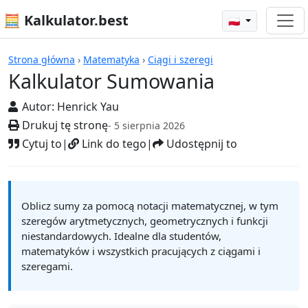
🧮 Kalkulator.best
🇵🇱
Kalkulatory
Strona główna
›
Matematyka
›
Ciągi i szeregi
Kalkulator Sumowania
Autor:
Henrick Yau
Drukuj tę stronę
- 5 sierpnia 2026
Cytuj to
|
Link do tego
|
Udostępnij to
Oblicz sumy za pomocą notacji matematycznej, w tym
szeregów arytmetycznych, geometrycznych i funkcji
niestandardowych. Idealne dla studentów,
matematyków i wszystkich pracujących z ciągami i
szeregami.