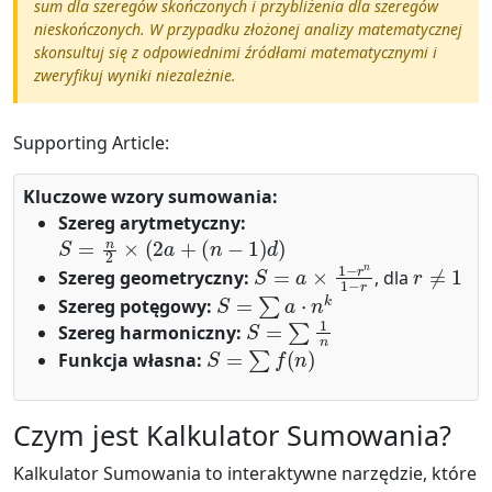
sum dla szeregów skończonych i przybliżenia dla szeregów
nieskończonych. W przypadku złożonej analizy matematycznej
skonsultuj się z odpowiednimi źródłami matematycznymi i
zweryfikuj wyniki niezależnie.
Supporting Article:
Kluczowe wzory sumowania:
Szereg arytmetyczny:
S
=
n
2
×
(
2
a
+
(
n
−
1
)
d
)
S
=
a
×
1
−
r
n
1
−
r
r
≠
1
Szereg geometryczny:
, dla
S
=
∑
a
⋅
n
k
Szereg potęgowy:
S
=
∑
1
n
Szereg harmoniczny:
S
=
∑
f
(
n
)
Funkcja własna:
Czym jest Kalkulator Sumowania?
Kalkulator Sumowania to interaktywne narzędzie, które