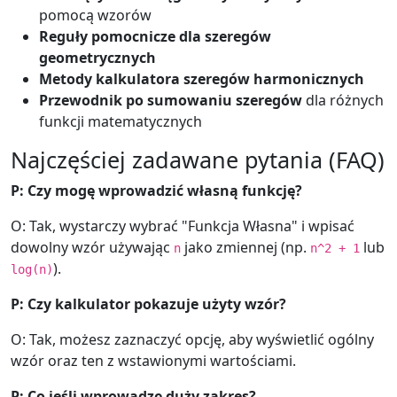
pomocą wzorów
Reguły pomocnicze dla szeregów
geometrycznych
Metody kalkulatora szeregów harmonicznych
Przewodnik po sumowaniu szeregów
dla różnych
funkcji matematycznych
Najczęściej zadawane pytania (FAQ)
P: Czy mogę wprowadzić własną funkcję?
O: Tak, wystarczy wybrać "Funkcja Własna" i wpisać
dowolny wzór używając
jako zmiennej (np.
lub
n
n^2 + 1
).
log(n)
P: Czy kalkulator pokazuje użyty wzór?
O: Tak, możesz zaznaczyć opcję, aby wyświetlić ogólny
wzór oraz ten z wstawionymi wartościami.
P: Co jeśli wprowadzę duży zakres?