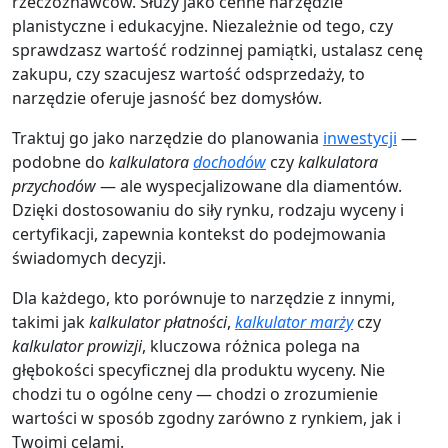
rzeczoznawców. Służy jako cenne narzędzie
planistyczne i edukacyjne. Niezależnie od tego, czy
sprawdzasz wartość rodzinnej pamiątki, ustalasz cenę
zakupu, czy szacujesz wartość odsprzedaży, to
narzędzie oferuje jasność bez domysłów.
Traktuj go jako narzędzie do planowania
inwestycji
—
podobne do
kalkulatora
dochodów
czy
kalkulatora
przychodów
— ale wyspecjalizowane dla diamentów.
Dzięki dostosowaniu do siły rynku, rodzaju wyceny i
certyfikacji, zapewnia kontekst do podejmowania
świadomych decyzji.
Dla każdego, kto porównuje to narzędzie z innymi,
takimi jak
kalkulator płatności
,
kalkulator marży
czy
kalkulator prowizji
, kluczowa różnica polega na
głębokości specyficznej dla produktu wyceny. Nie
chodzi tu o ogólne ceny — chodzi o zrozumienie
wartości w sposób zgodny zarówno z rynkiem, jak i
Twoimi celami.