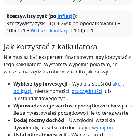
Rzeczywisty zysk (po
inflacji
):
Rzeczywisty zysk = ((1 + Zysk po opodatkowaniu ÷
100) ÷ (1 +
Wskaźnik inflacji
÷ 100)) − 1
Jak korzystać z kalkulatora
Nie musisz być ekspertem finansowym, aby korzystać z
tego kalkulatora. Wystarczy wypełnić pola tym, co
wiesz, a narzędzie zrobi resztę. Oto jak zacząć:
Wybierz typ inwestycji
– Wybierz spośród
akcji
,
obligacji
, nieruchomości,
oszczędności
lub
niestandardowego typu.
Wprowadź swoje wartości początkowe i bieżące
–
Ile zainwestowałeś początkowo i ile to teraz warte.
Dodaj roczny dochód
– Uwzględnij wszelkie
dywidendy, odsetki lub dochody z
wynajmu
.
Ustal okres inwestycji
– Wybierz, jak długo