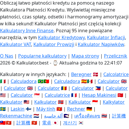
Obliczaj łatwo płatności kredytu za pomocą naszego
Kalkulatora Płatności Kredytu. Wyświetlaj miesięczne
płatności, czas spłaty, odsetki i harmonogramy amortyzacji
w kilka sekund! Kalkulator Płatności jest częścią kolekcji
Kalkulatory Inne Finanse
. Poznaj 95 inne powiązane
narzędzia, w tym
Kalkulator Kredytowy
,
Kalkulator Inflacji
,
Kalkulator VAT
,
Kalkulator Prowizji
i
Kalkulator Napiwków
.
O Nas
|
Popularne kalkulatory
|
Mapa strony
|
Przelicznik
2026 © Kalkulator.best - ⌚
Aktualna godzina to 22:41:08
Kalkulatory w innych językach: |
Beregner
🇩🇰 |
Calcolatrice
🇮🇹 |
Calculadora
🇧🇷🇵🇹 |
Calculadora
🇪🇸🇲🇽 |
Calculator
🇬🇧
|
Calculator
🇬🇧 |
Calculator
🇷🇴 |
Calculator
🇵🇭 |
Calculator
🇺🇸 |
Calculator
🇸🇬 |
Calculatrice
🇫🇷 |
Hesap Makinesi
🇹🇷 |
Kalkulator
🇲🇾 |
Kalkulator
🇳🇴 |
Kalkulator
🇮🇩 |
Kalkylator
🇸🇪 |
Laskin
🇫🇮 |
Máy tính
🇻🇳 |
Rechner
🇩🇪 |
Rekenmachine
🇳🇱 |
آلة حاسبة
🇸🇦 |
เครื่องคิดเลข
🇹🇭 |
計算機
🇹🇼🇭🇰 |
計算機
🇭🇰 |
電卓
🇯🇵 |
계산기
🇰🇷