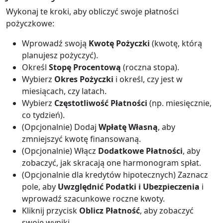
Wykonaj te kroki, aby obliczyć swoje płatności
pożyczkowe:
Wprowadź swoją
Kwotę Pożyczki
(kwotę, którą
planujesz pożyczyć).
Określ
Stopę Procentową
(roczna stopa).
Wybierz
Okres Pożyczki
i określ, czy jest w
miesiącach, czy latach.
Wybierz
Częstotliwość Płatności
(np. miesięcznie,
co tydzień).
(Opcjonalnie) Dodaj
Wpłatę Własną
, aby
zmniejszyć kwotę finansowaną.
(Opcjonalnie) Włącz
Dodatkowe Płatności
, aby
zobaczyć, jak skracają one harmonogram spłat.
(Opcjonalnie dla kredytów hipotecznych) Zaznacz
pole, aby
Uwzględnić Podatki i Ubezpieczenia
i
wprowadź szacunkowe roczne kwoty.
Kliknij przycisk
Oblicz Płatność
, aby zobaczyć
swoje wyniki.