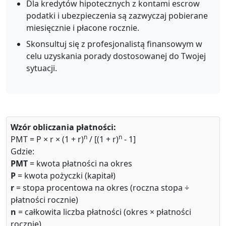
Dla kredytów hipotecznych z kontami escrow
podatki i ubezpieczenia są zazwyczaj pobierane
miesięcznie i płacone rocznie.
Skonsultuj się z profesjonalistą finansowym w
celu uzyskania porady dostosowanej do Twojej
sytuacji.
Wzór obliczania płatności:
n
n
PMT = P × r × (1 + r)
/ [(1 + r)
- 1]
Gdzie:
PMT
= kwota płatności na okres
P
= kwota pożyczki (kapitał)
r
= stopa procentowa na okres (roczna stopa ÷
płatności rocznie)
n
= całkowita liczba płatności (okres × płatności
rocznie)