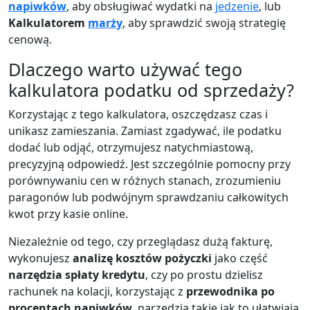
napiwków
, aby obsługiwać wydatki na
jedzenie
, lub
Kalkulatorem
marży
, aby sprawdzić swoją strategię
cenową.
Dlaczego warto używać tego
kalkulatora podatku od sprzedaży?
Korzystając z tego kalkulatora, oszczędzasz czas i
unikasz zamieszania. Zamiast zgadywać, ile podatku
dodać lub odjąć, otrzymujesz natychmiastową,
precyzyjną odpowiedź. Jest szczególnie pomocny przy
porównywaniu cen w różnych stanach, zrozumieniu
paragonów lub podwójnym sprawdzaniu całkowitych
kwot przy kasie online.
Niezależnie od tego, czy przeglądasz dużą fakturę,
wykonujesz
analizę kosztów pożyczki
jako część
narzędzia spłaty kredytu
, czy po prostu dzielisz
rachunek na kolacji, korzystając z
przewodnika po
procentach napiwków
, narzędzia takie jak to ułatwiają